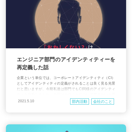
エンジニア部門のアイデンティティーを
再定義した話
企業という単位では、コーポレートアイデンティティ（CI）
としてアイデンティティの定義がされることは良く見る光景
だと思いますが、今期私達は部門でもCI同様のアイデンティ
ティを定義しました。今回はそのことについて書きたいと思
います。 部門アイデンティティ設定の背景 なぜ、部門アイデ
2021.5.10
部内活動
会社のこと
ンティティの定義をすることになったか？というと、今期の
部門の目標で掲げたからになります。 今期の目標には下記の
ように理