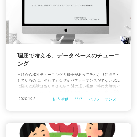
理屈で考える、データベースのチューニ
ング
日頃からSQLチューニングの機会があってそれなりに得意と
しているのに、それでもなぜかパフォーマンスがでないSQL
に悩んだ経験はありませんか？ 謎の遅い現象は特に大規模デ
ータベースになってくると発生しがちなのですが、速い場合
も遅い場合も必ず理由があります。そこで本記事ではデータ
2020.10.2
部内活動
開発
パフォーマンス
ベースのチューニングにおいて意外と見落とされがちなロー
レベルな部分に着目して、さらに一歩上のパフォーマンスチ
ューニングに必要