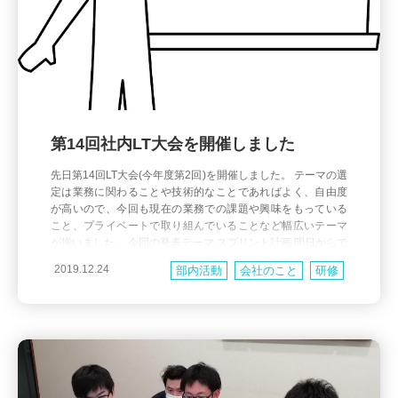
第14回社内LT大会を開催しました
先日第14回LT大会(今年度第2回)を開催しました。 テーマの選
定は業務に関わることや技術的なことであればよく、自由度
が高いので、今回も現在の業務での課題や興味をもっている
こと、プライベートで取り組んでいることなど幅広いテーマ
が揃いました。 今回の発表テーマ スプリント計画 明日からで
きるScrumプラクティス Oracleのお話 RBSの権限付与状況を
2019.12.24
部内活動
会社のこと
研修
チェックするやつ 親戚の工場の印刷機