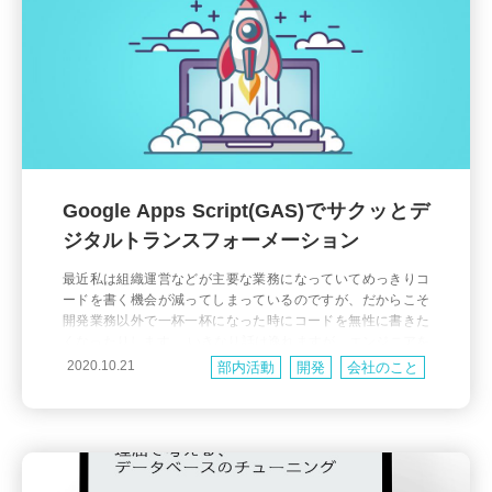
Google Apps Script(GAS)でサクッとデ
ジタルトランスフォーメーション
最近私は組織運営などが主要な業務になっていてめっきりコ
ードを書く機会が減ってしまっているのですが、だからこそ
開発業務以外で一杯一杯になった時にコードを無性に書きた
くなったりします。 いきなり話は逸れますが、エンジニアを
していると親戚親兄弟から突然電話が鳴り、「なんかテレビ
2020.10.21
部内活動
開発
会社のこと
が変なのよ～」とか、「何もしてないのにスマホの画面から
鈴木さんと撮った旅行の写真が消えたんだけど～」とか『ITや
ってるんだから