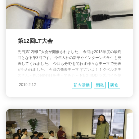
第12回LT大会
先日第12回LT大会が開催されました。 今回は2018年度の最終
回となる第3回です。 今年入社の新卒やインターンの学生も発
表してくれました。 今回も分野を問わず様々なテーマで発表
が行われました。 今回の発表テーマ すごいよ！！クベルネテ
スさん～Kubernetesを使ってみた～ Paid TiDD ラズパイを使
ってサーバのボタンを遠隔でポチる指を作る インターン生に
2019.2.12
部内活動
開発
研修
よる、 楽しいAR開発の