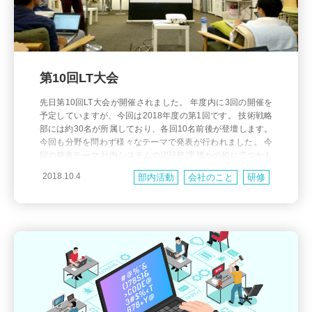
第10回LT大会
先日第10回LT大会が開催されました。 年度内に3回の開催を
予定していますが、今回は2018年度の第1回です。 技術戦略
部には約30名が所属しており、各回10名前後が登壇します。
今回も分野を問わず様々なテーマで発表が行われました。 今
回の発表テーマ 社内システムの認証処理 誰かの役に立つかも
しれない小ネタ集 プロジェクトは踊る、されど・・・ 初めて
2018.10.4
部内活動
会社のこと
研修
PLをやってみて PCI/DSSへの取り