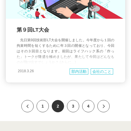
第９回LT大会
先日第9回技術部LT大会を開催しました。今年度から１回の
拘束時間を短くするために年３回の開催となっており、今回
はその３回目となります。前回はライフハック系の「作っ
た」トークが隆盛を極めましたが、果たして今回はどんなも
のが飛び出すでしょうか？ (さらに…)
2018.3.26
部内活動
会社のこと
1
2
3
4