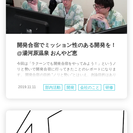
開発合宿でミッション性のある開発を！
@湯河原温泉 おんやど恵
今回は「ラクーンでも開発合宿をやってみよう！」というノ
リと勢いで開発合宿に行ってきたことのレポートになりま
す。 開発合宿の目的 ”ノリと勢い”とはいえ、勿論目的はあり
ます。決して温泉に浸かりたいとか、美味しいものが食べた
いとか、たまには旅行したいよねとかそんなことだけ思って
2019.11.11
部内活動
開発
会社のこと
研修
るわけではありません！ 1. いつもと違う環境で思う存分目的
の開発に打ち込む 弊社はサービスの保守をしつつ新規機能や
新