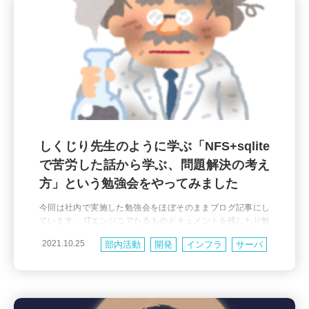
しくじり先生のように学ぶ「NFS+sqlite
で苦労した話から学ぶ、問題解決の考え
方」という勉強会をやってみました
今回は社内で実施した勉強会をほぼそのままブログ記事にし
ています。 ITエンジニアたるものドキュメントを残したり勉
強会を実施したり分かりやすい設計にリファクタリングした
2021.10.25
部内活動
開発
インフラ
サーバ
りなど、日々 知見の伝達 を意識していると思います。主要な
知見はたいていそれらの方法で満たせるのですが、しかし残
Linux
念ながら中には画一的な方法では伝えにくいものもあったり
します。 ところで伝統芸能や工芸の世界では技術の継承にお
いて 背