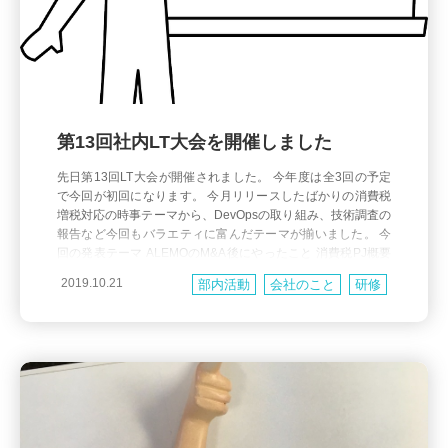
第13回社内LT大会を開催しました
先日第13回LT大会が開催されました。 今年度は全3回の予定
で今回が初回になります。 今月リリースしたばかりの消費税
増税対応の時事テーマから、DevOpsの取り組み、技術調査の
報告など今回もバラエティに富んだテーマが揃いました。 今
回の発表テーマ ALEMOのM&A後にやったこと 消費税PJ概要
PaidってOpenAPI使ってないの？ by利用検討中の企業さん 人
2019.10.21
部内活動
会社のこと
研修
間らしさとはなに