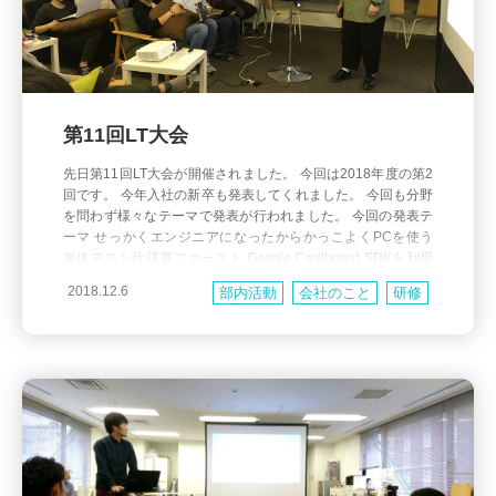
第11回LT大会
先日第11回LT大会が開催されました。 今回は2018年度の第2
回です。 今年入社の新卒も発表してくれました。 今回も分野
を問わず様々なテーマで発表が行われました。 今回の発表テ
ーマ せっかくエンジニアになったからかっこよくPCを使う
単体テスト仕様書ファースト Google Cardboard SDKを利用
したVR開発 人狼GAME 開発環境 on Ubuntu18 on NUC zab
2018.12.6
部内活動
会社のこと
研修