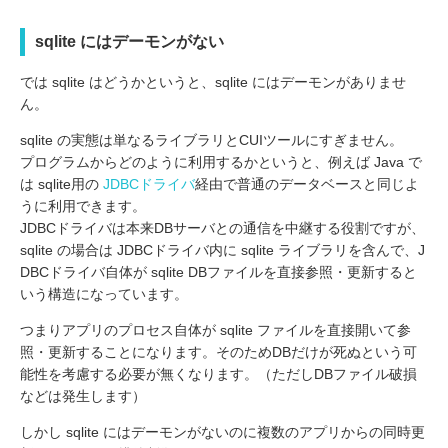
sqlite にはデーモンがない
では sqlite はどうかというと、sqlite にはデーモンがありませ
ん。
sqlite の実態は単なるライブラリとCUIツールにすぎません。
プログラムからどのように利用するかというと、例えば Java で
は sqlite用の
JDBCドライバ
経由で普通のデータベースと同じよ
うに利用できます。
JDBCドライバは本来DBサーバとの通信を中継する役割ですが、
sqlite の場合は JDBCドライバ内に sqlite ライブラリを含んで、J
DBCドライバ自体が sqlite DBファイルを直接参照・更新すると
いう構造になっています。
つまりアプリのプロセス自体が sqlite ファイルを直接開いて参
照・更新することになります。そのためDBだけが死ぬという可
能性を考慮する必要が無くなります。（ただしDBファイル破損
などは発生します）
しかし sqlite にはデーモンがないのに複数のアプリからの同時更