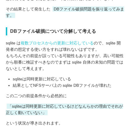
その結果として発生した
DBファイル破損問題を振り返ってみま
す。
DBファイル破損について分解して考える
sqlite は
複数プロセスからの更新に対応している
ので、sqlite 開
発者の想定する使い方をすれば壊れないはずです。
もちろんその前提が誤っている可能性もありますが、高い可能性
から順番に検証すべきなのでまずは sqlite 自体の未知の問題では
ないとして考えます。
sqliteは同時更新に対応している
結果としてNFSサーバ上の sqlite DBファイルが壊れた
この二つの前提条件から必然的に
「sqliteは同時更新に対応しているけどなんらかの理由でそれが
正しく動いていない」
という状況が導き出されます。