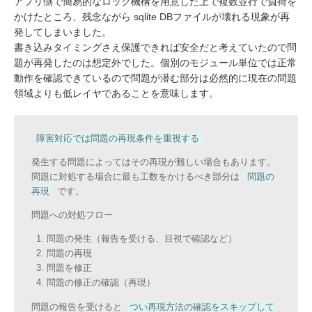
アプリ側で簡易的なロック機構を用意した上で複数並行で負荷を
かけたところ、残念ながら sqlite DBファイルが壊れる現象が再
発してしまいました。
書き込みタイミングさえ保護できれば安全だと考えていたので問
題が再発したのは想定外でした。個別のモジュール単位では正常
動作を確認できているので問題が潜む部分は必然的に現在の問題
領域よりも低レイヤであることを意味します。
障害対応では問題の再現条件を重視する
発生する問題によってはその再現が難しい場合もあります。
問題に対処する場合に最も工数をかけるべき部分は
問題の
再現
です。
問題への対処フロー
問題の発生（報告を受ける、目視で確認など）
問題の再現
問題を修正
問題の修正の確認（再現）
問題の報告を受けると
つい再現方法の確認をスキップして