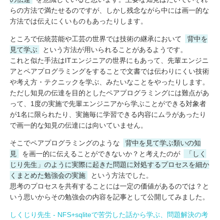
らの方法で満たせるのですが、しかし残念ながら中には画一的な
方法では伝えにくいものもあったりします。
ところで伝統芸能や工芸の世界では技術の継承において
背中を
見て学ぶ
という方法が用いられることがあるようです。
これと似た手法はITエンジニアの世界にもあって、先輩エンジニ
アとペアプログラミングをすることで文書では伝わりにくい技術
や考え方・テクニックを学ぶ、みたいなことをやったりします。
ただし知見の伝達を目的としたペアプログラミングには難点があ
って、1度の実施で先輩エンジニアから学ぶことができる対象者
が1名に限られたり、実施毎に学習できる内容にムラがあったり
で画一的な知見の伝達には向いていません。
そこでペアプログラミングのような
背中を見て学ぶ類いの知
見
を画一的に伝えることができないか？と考えたのが
「しく
じり先生」のように実際に起きた問題に対処するプロセスを細か
くまとめた勉強会の実施
という方法でした。
思考のプロセスを共有することには一定の価値があるのでは？と
いう思いからその勉強会の内容を記事として公開してみました。
しくじり先生 - NFS+sqliteで苦労した話から学ぶ、問題解決の考