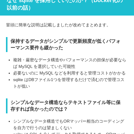
なぜ sqlite を採用していたのか？（Docker化の
以前の話）
冒頭に簡単な説明は記載しましたが改めてまとめます。
保持するデータがシンプルで更新頻度が低くパフォ
ーマンス要件も緩かった
複雑・厳密なデータ構造やパフォーマンスの担保が必要なら
ば MySQL を選択していた可能性
必要ないのに MySQL などを利用すると管理コストがかかる
sqlite はDBファイル1つを管理するだけで済むので管理コス
トが低い
シンプルなデータ構造ならテキストファイル等に保
存すれば良かったのでは？
シンプルなデータ構造でもORマッパー相当のコーディング
を自力で行うのは望ましくない