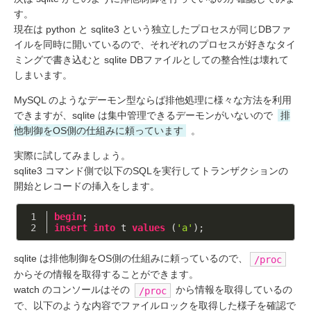
す。
現在は python と sqlite3 という独立したプロセスが同じDBファ
イルを同時に開いているので、それぞれのプロセスが好きなタイ
ミングで書き込むと sqlite DBファイルとしての整合性は壊れて
しまいます。
MySQL のようなデーモン型ならば排他処理に様々な方法を利用
できますが、sqlite は集中管理できるデーモンがいないので
排
他制御をOS側の仕組みに頼っています
。
実際に試してみましょう。
sqlite3 コマンド側で以下のSQLを実行してトランザクションの
開始とレコードの挿入をします。
begin
;
insert
into
 t 
values
 (
'a'
);
sqlite は排他制御をOS側の仕組みに頼っているので、
/proc
からその情報を取得することができます。
watch のコンソールはその
から情報を取得しているの
/proc
で、以下のような内容でファイルロックを取得した様子を確認で