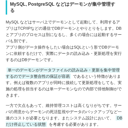
MySQL, PostgreSQL などはデーモンが集中管理す
る
MySQL などはサーバ上でデーモンとして起動して、利用するア
プリはTCP/IPなどの通信でDBデーモンとやりとりをします。DB
とアプリのプロセスは別になるし、多くの場合には起動するサー
バも別です。
アプリ側がデータ操作をしたい場合はSQLという形でDBデーモ
ンに依頼するだけで、実際にデータの読み込み・更新処理を実行
するのはDBデーモンです。
単一のデーモンがデータファイルの読み込み・更新を集中管理
するのでデータ整合性の保証が容易
であるという特徴がありま
す。例えば複数のアプリが同時に接続して更新処理をしても、実
施の処理を担当するのは単一デーモンなので内部で排他制御がで
きます。
一方で欠点もあって、維持管理コストは高くなりがちです。サー
バの用意からデーモンの死活監視やデータのバックアップなど一
連のコストが必要となります。またシステム設計において、
DB
だけ停止している状態
を考慮する必要があります。