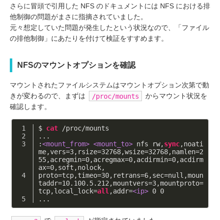
さらに冒頭で引用した NFS のドキュメントには NFS における排
他制御の問題がまさに指摘されていました。
元々想定していた問題が発生したという状況なので、「ファイル
の排他制御」にあたりを付けて検証をすすめます。
NFSのマウントオプションを確認
マウントされたファイルシステムはマウントオプション次第で動
きが変わるので、まずは
からマウント状況を
/proc/mounts
確認します。
$ 
cat
 /proc/mounts
...
:
<mount_from>
<mount_to>
 nfs rw,
sync
,noati
me,vers=
3
,rsize=
32768
,wsize=
32768
,namlen=
2
55
,acregmin=
0
,acregmax=
0
,acdirmin=
0
,acdirm
ax=
0
,soft,nolock,
proto=tcp,timeo=
30
,retrans=
6
,sec=null,moun
taddr=
10.100
.
5.212
,mountvers=
3
,mountproto=
tcp,local_lock=
all
,addr=
<ip>
0
0
...