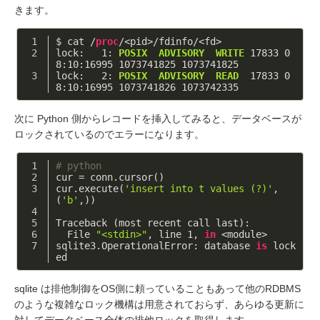
きます。
$ cat /
proc
/<pid>/fdinfo/<fd>
lock:   1:
 POSIX
 ADVISORY
 WRITE
 17833 0
8:10:16995 1073741825 1073741825
lock:   2:
 POSIX
 ADVISORY
 READ
  17833 0
8:10:16995 1073741826 1073742335
次に Python 側からレコードを挿入してみると、データベースが
ロックされているのでエラーになります。
# python
cur = conn.cursor()
cur.execute(
'insert into t values (?)'
, 
(
'b'
,))
Traceback (most recent call last):
  File 
"<stdin>"
, line 
1
, 
in
 <module>
sqlite3.OperationalError: database 
is
 lock
ed
sqlite は排他制御をOS側に頼っていることもあって他のRDBMS
のような複雑なロック機構は用意されておらず、あらゆる更新に
対してデータベース全体の排他ロックを取得します。