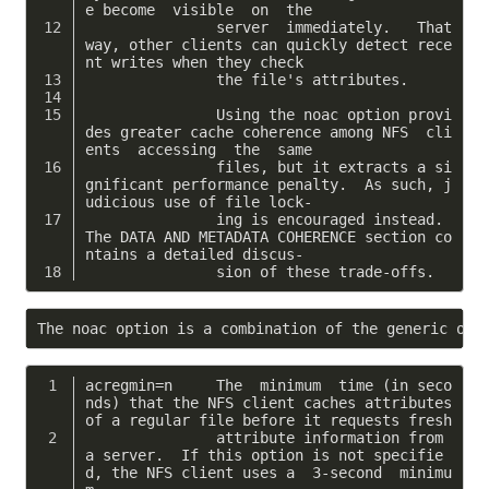
e become  visible  on  the
               server  immediately.   That 
way, other clients can quickly detect rece
nt writes when they check
               the file's attributes.
               Using the noac option provi
des greater cache coherence among NFS  cli
ents  accessing  the  same
               files, but it extracts a si
gnificant performance penalty.  As such, j
udicious use of file lock‐
               ing is encouraged instead.  
The DATA AND METADATA COHERENCE section co
ntains a detailed discus‐
               sion of these trade-offs.
acregmin=n     The  minimum  time (in seco
nds) that the NFS client caches attributes 
of a regular file before it requests fresh
               attribute information from 
a server.  If this option is not specifie
d, the NFS client uses a  3-second  minimu