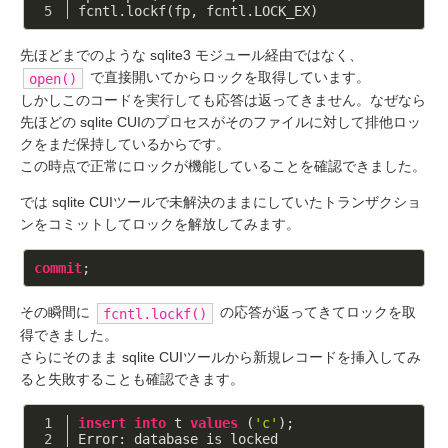
fcntl.lockf(fp, fcntl.LOCK_EX)
先ほどまでのような sqlite3 モジュール経由ではなく、
で直接開いてからロックを取得しています。
open()
しかしこのコードを実行しても応答は返ってきません。なぜなら
先ほどの sqlite CUIのプロセスがそのファイルに対して排他ロッ
クをまだ保持しているからです。
この時点で正常にロックが機能していることを確認できました。
では sqlite CUIツールで未解決のままにしていたトランザクショ
ンをコミットしてロックを解放してみます。
commit
その瞬間に
の応答が返ってきてロックを取
fcntl.lockf()
得できました。
さらにそのまま sqlite CUIツールから新規レコードを挿入してみ
ると失敗することも確認できます。
insert
into
 t 
values
 (
'c'
);
Error: database is locked