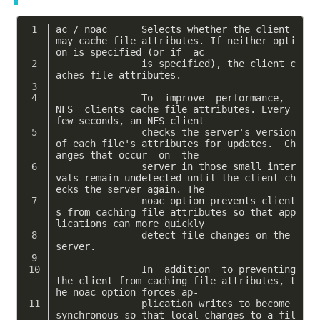
ac / noac      Selects whether the client 
may cache file attributes. If neither opti
on is specified (or if  ac
               is specified), the client c
aches file attributes.
               To  improve  performance,  
NFS  clients cache file attributes. Every 
few seconds, an NFS client
               checks the server's version 
of each file's attributes for updates.  Ch
anges that occur  on  the
               server in those small inter
vals remain undetected until the client ch
ecks the server again. The
               noac option prevents client
s from caching file attributes so that app
lications can more quickly
               detect file changes on the 
server.
               In  addition  to preventing 
the client from caching file attributes, t
he noac option forces ap‐
               plication writes to become 
synchronous so that local changes to a fil