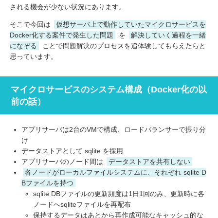
される機会が少ない状況にあります。
そこで今回は
仮想サーバ上で動作していたマイクロサービスを
Docker化する案件で発生した問題
を
解決していく過程を一緒
になぞる
ことで問題解決のプロセスを追体験してもらえたらと
思っています。
マイクロサービスのシステム構成（Docker化の以
前の話）
アプリサーバは2台のVMで構成、ロードバランサーで振り分
け
データストアとして sqlite を採用
アプリサーバのノード間は
データストアを共有しない
各ノードがローカルファイルシステムに、それぞれ sqlite D
Bファイルを持つ
sqlite DBファイルの更新頻度は1日1回のみ、更新時に各
ノードへsqliteファイルを再配布
保持するデータはあとから再作成可能なキャッシュ的な