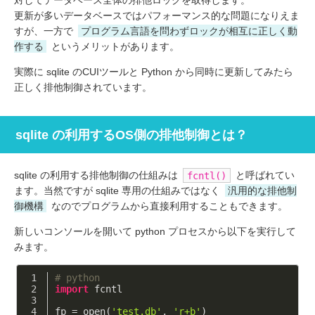
更新が多いデータベースではパフォーマンス的な問題になりえま
すが、一方で
プログラム言語を問わずロックが相互に正しく動
作する
というメリットがあります。
実際に sqlite のCUIツールと Python から同時に更新してみたら
正しく排他制御されています。
sqlite の利用するOS側の排他制御とは？
sqlite の利用する排他制御の仕組みは
と呼ばれてい
fcntl()
ます。当然ですが sqlite 専用の仕組みではなく
汎用的な排他制
御機構
なのでプログラムから直接利用することもできます。
新しいコンソールを開いて python プロセスから以下を実行して
みます。
# python
import
 fcntl
fp = open(
'test.db'
, 
'r+b'
)