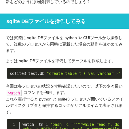
新をどのように排他制御しているのでしょう？
sqlite DBファイルを操作してみる
では実際に sqlite DBファイルを python や CUIツールから操作し
て、複数のプロセスから同時に更新した場合の動作を確かめてみ
ます。
まずは sqlite DBファイルを準備してテーブルを作成します。
sqlite3 test.db 
"create table t ( val varchar )"
今回は各プロセスの状況を常時確認したいので、以下の少々長い
コマンドを利用します。
watch
これを実行すると python と sqlite3 プロセスが開いているファイ
ルディスクリプタと保持するロックがリアルタイムで表示されま
す。
watch -tn 1 
'bash -c '
"'"
'while read f; do 