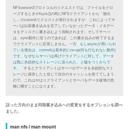
NFSversion3プロトコルのリクエストでは、ファイルをクロ
ーズするときやfsync()の時にNFSクライアントから「後出
し」のcommitリクエストが発行されますが、これによってサ
ーバは以前書き込みを完了していなかったデータ・メタデー
タをディスクに書き込むよう強制されます。そしてサーバ
は、sync動作に従うのであれば、この書き込みが終了するま
でクライアントに応答しません。一方
もしasyncが用いられ
ている場合は、commitは基本的にno-op(何も行なわない動作)
です。なぜならサーバは再びクライアントに対して、データ
は既に永続的なストレージに送られた、と嘘をつくからで
す。
するとクライアントはサーバがデータを永続的なスト
レージに保存したと信じて自分のキャッシュを捨ててしまう
ので、これはやはりクライアントとサーバをデータ破壊の危
険に晒すことになります。
誤った方向のまま同期書き込みへの変更をするオプションを調べ
ました。
man nfs / man mount