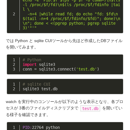
echo -e "PID:$f $(ps -p $f -o comm=)\n$(ls 
-l /proc/$f/fd)\n$(ls /proc/$f/fdinfo |tai
l \
  -n+4 |while read fd; do echo "fd: $fd\n
$(tail -n+4 /proc/$f/fdinfo/$fd)"; done)\n
\n"; done < <(pgrep python; pgrep sqlite
3)'
"'"
では Python と sqlite CUIツールから先ほど作成したDBファイル
を開いてみます。
# Python
import
 sqlite3
conn = sqlite3.connect(
'test.db'
)
# sqlite CUI
sqlite3 test.db
watch を実行中のコンソールが以下のような表示となり、各プロ
セスが 3番のファイルディスクリプタで
を開いてい
test.db
る様子を確認できます。
PID:
22764
 python