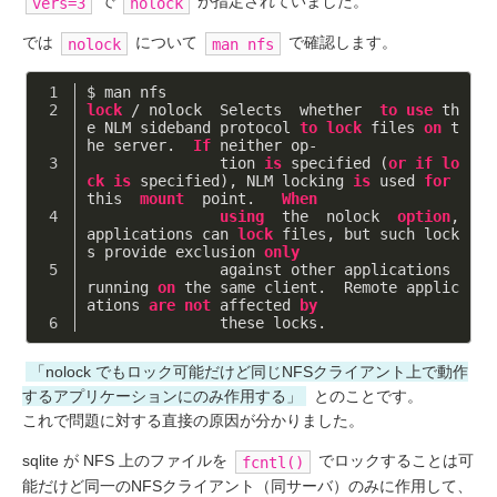
で
が指定されていました。
vers=3
nolock
では
について
で確認します。
nolock
man nfs
$ man nfs
lock
 / nolock  Selects  whether  
to
use
 th
e NLM sideband protocol 
to
lock
 files 
on
 t
he server.  
If
 neither op‐
               tion 
is
 specified (
or
if
lo
ck
is
 specified), NLM locking 
is
 used 
for
this  
mount
  point.   
When
using
  the  nolock  
option
,  
applications can 
lock
 files, but such lock
s provide exclusion 
only
               against other applications 
running 
on
 the same client.  Remote applic
ations 
are
not
 affected 
by
               these locks.
「nolock でもロック可能だけど同じNFSクライアント上で動作
するアプリケーションにのみ作用する」
とのことです。
これで問題に対する直接の原因が分かりました。
sqlite が NFS 上のファイルを
でロックすることは可
fcntl()
能だけど同一のNFSクライアント（同サーバ）のみに作用して、