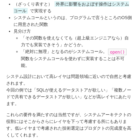
（ざっくり表すと）
外界に影響をおよぼす操作はシステム
コール
で実現する
システムコールというのは、プログラムで言うところのOS側
に用意された関数
見分け方
「その関数を使えなくても（超上級エンジニアなら）自
力でも実装できそう」かどうか。
「絶対に無理」となるのがシステムコール。
open()
関数をシステムコールを使わずに実装することは不可
能。
システム設計において高レイヤは問題領域に近いので自然と考慮
されます。
今回の例では「SQLが使えるデータストアが欲しい」「複数ノー
ドで共有できるデータストアが欲しい」などが高レイヤにあたり
ます。
これらの要件を満たすのは当然ですが、システムアーキテクトの
役割にはそこからさらにレイヤを下って考慮する所にもありま
す。低レイヤまで考慮された技術選定はプロダクトの完成度を高
くしてくれます。