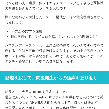
（※とはいえ、過度に低レイヤをチューニングしすぎると互換性
の問題も起きるのでバランスも大切です）
様々な材料から設計したシステム構成は、その選定理由を言語化
しましょう。
○○のために□□を採用
特に考慮せず、サイコロを転がした（これでも問題なし）
システムアーキテクトとは全知全能の神ではないのですべてを考
慮することは不可能で必ず抜けはあります。その上で考慮された
ポイントや理由が言語化されていれば、あとから別の人がアーキ
テクチャを変更したい場合の参考になります。
話題を戻して、問題発生からの経緯を振り返り
結果として今回は sqlite を選定しました。
選定において NFS で sqlite DBファイルを共有する点について懸
念を感じつつも NFS側の進化もあるはずで、ロックは設定すれ
ば実現できると考えました。（これ自体は間違っていない）