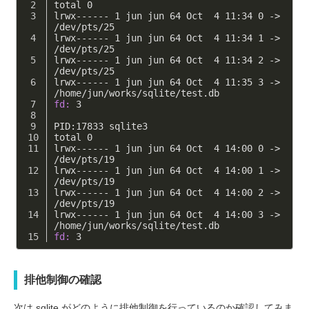
total 
0
lrwx------ 
1
 jun jun 
64
 Oct  
4
11
:
34
0
 -> 
/dev/
pts/
25
lrwx------ 
1
 jun jun 
64
 Oct  
4
11
:
34
1
 -> 
/dev/
pts/
25
lrwx------ 
1
 jun jun 
64
 Oct  
4
11
:
34
2
 -> 
/dev/
pts/
25
lrwx------ 
1
 jun jun 
64
 Oct  
4
11
:
35
3
 -> 
/home/
jun
/works/
sqlite/test.db
fd:
3
PID:
17833
 sqlite3
total 
0
lrwx------ 
1
 jun jun 
64
 Oct  
4
14
:
00
0
 -> 
/dev/
pts/
19
lrwx------ 
1
 jun jun 
64
 Oct  
4
14
:
00
1
 -> 
/dev/
pts/
19
lrwx------ 
1
 jun jun 
64
 Oct  
4
14
:
00
2
 -> 
/dev/
pts/
19
lrwx------ 
1
 jun jun 
64
 Oct  
4
14
:
00
3
 -> 
/home/
jun
/works/
sqlite/test.db
fd:
3
排他制御の確認
次は sqlite がどのように排他制御を行っているのか確認してみま