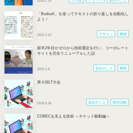
2026.1.14
「BudouX」を使ってテキストの折り返しを自動化し
よう！
デザイン
開発
2022.2.15
新卒2年目がゼロから技術選定を行い、コーポレート
サイトを完全リニューアルした話
会社のこと
開発
2025.1.8
第９回LT大会
会社のこと
部内活動
2018.3.26
CORECを支える技術 ～チケット駆動編～