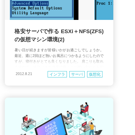
格安サーバで作る ESXi＋NFS(ZFS)
の仮想マシン環境(2)
暑い日が続きますが皆様いかがお過ごしでしょうか。
最近、週に2回ほど熱いお風呂につかるようにしたので
すが、寝付きがとても良くなりました。 肩こりも取れ
ますので、オフィスの冷房で肩こりが酷い方にもお勧
めです！ さて、早速ですが前回の「格安サーバで作る
2012.8.21
インフラ
サーバ
仮想化
ESXi＋NFS(ZFS) の仮想マシン環境(1)」の続きです。
今回は実際の構築に入っていきましょう。 まずは「NF
S外部