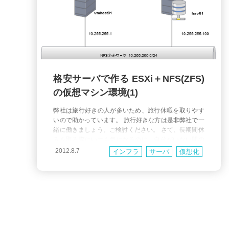
格安サーバで作る ESXi＋NFS(ZFS)
の仮想マシン環境(1)
弊社は旅行好きの人が多いため、旅行休暇を取りやす
いので助かっています。 旅行好きな方は是非弊社で一
緒に働きましょう。ご検討ください。 さて、長期間休
みを取る際にいつも気になるのは、自分がいない間の
サーバ故障の発生です。 当然ながら冗長化ができてい
2012.8.7
インフラ
サーバ
仮想化
る公開系に比べると、どうしても対策が後回しになり
がちな開発系や、 ちょっとした社内サーバがこういう
時に限って壊れたりするも