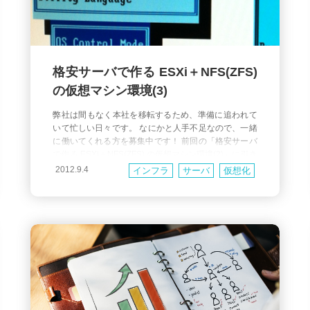
格安サーバで作る ESXi＋NFS(ZFS)
の仮想マシン環境(3)
弊社は間もなく本社を移転するため、準備に追われて
いて忙しい日々です。 なにかと人手不足なので、一緒
に働いてくれる方を募集中です！ 前回の「格安サーバ
で作る ESXi＋NFS(ZFS) の仮想マシン環境(2)」に引き
続き、今回はいよいよ「仮想マシンホストサーバ」を
2012.9.4
インフラ
サーバ
仮想化
構築し、仮想マシンを作ってベンチマークをとりたい
と思います。 3回目になりますこのお題も、今回で最
後です。張