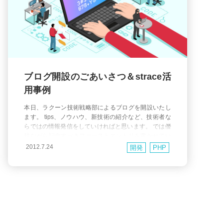
ブログ開設のごあいさつ＆strace活
用事例
本日、ラクーン技術戦略部によるブログを開設いたし
ます。 tips、ノウハウ、新技術の紹介など、技術者な
らではの情報発信をしていければと思います。 では僭
越ながら記念すべきファーストエントリを書かせてい
ただきます。 今回はphp用プロファイラ「xhprof」の
2012.7.24
開発
PHP
導入、問題発生、及びstraceによる原因究明の顛末を
書いてみようかと思います。 0, 前提 [開発用サーバ] C
entOS 5.