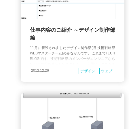
仕事内容のご紹介 ～デザイン制作部
編
11月に新設されましたデザイン制作部(旧:技術戦略部
WEBマスターチーム)のみながわです。 これまでTECH
BLOGでは、技術戦略部のメンバーがエンジニアなら
ではの情報を発信してきましたが、今回はテクニカル
な内容から少し離れ、デザイン制作部の仕事内容を紹
2012.12.26
デザイン
ウェブ
介させていただきます。 ◆デザイン制作部とは？ 目
的に応じて、何を、どこに、どのように配置するべき
かを考え、ページデザインと