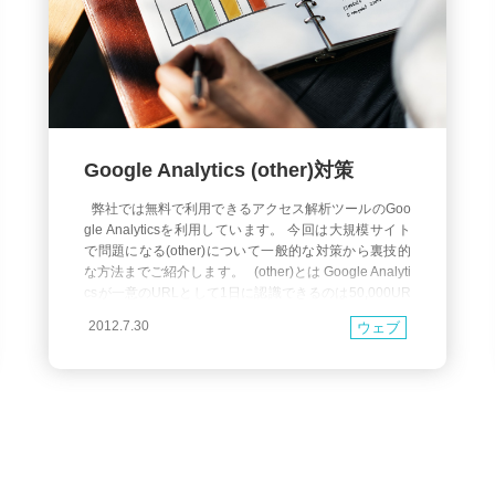
Google Analytics (other)対策
弊社では無料で利用できるアクセス解析ツールのGoo
gle Analyticsを利用しています。 今回は大規模サイト
で問題になる(other)について一般的な対策から裏技的
な方法までご紹介します。 (other)とは Google Analyti
csが一意のURLとして1日に認識できるのは50,000UR
Lまでです。それを超えた場合、ページビューの低いU
2012.7.30
ウェブ
RLから優先的に(other