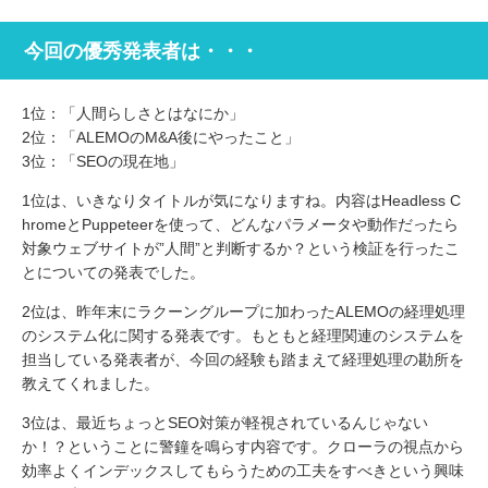
今回の優秀発表者は・・・
1位：「人間らしさとはなにか」
2位：「ALEMOのM&A後にやったこと」
3位：「SEOの現在地」
1位は、いきなりタイトルが気になりますね。内容はHeadless C
hromeとPuppeteerを使って、どんなパラメータや動作だったら
対象ウェブサイトが”人間”と判断するか？という検証を行ったこ
とについての発表でした。
2位は、昨年末にラクーングループに加わったALEMOの経理処理
のシステム化に関する発表です。もともと経理関連のシステムを
担当している発表者が、今回の経験も踏まえて経理処理の勘所を
教えてくれました。
3位は、最近ちょっとSEO対策が軽視されているんじゃない
か！？ということに警鐘を鳴らす内容です。クローラの視点から
効率よくインデックスしてもらうための工夫をすべきという興味