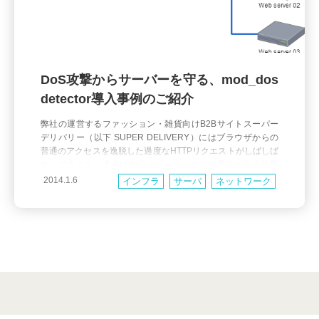
DoS攻撃からサーバーを守る、mod_dos
detector導入事例のご紹介
弊社の運営するファッション・雑貨向けB2Bサイトスーパー
デリバリー（以下 SUPER DELIVERY）にはブラウザからの
普通のアクセスを逸脱した過度なHTTPリクエストがしばしば
やってきます。大半は独自クローラーなどの悪意がある攻撃
とは言えないものですがサイトに与える負荷は高く対応の必
2014.1.6
インフラ
サーバ
ネットワーク
要がありました。 今回の記事では弊社で行ったDoS攻撃対策
の顛末をお送りします。 記事の性質上、設定内容