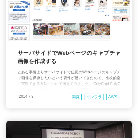
サーバサイドでWebページのキャプチャ
画像を作成する
とある事情よりサーバサイドで任意のWebページのキャプチ
ャ画像を保存したいという要件が湧いてきたので、比較的楽
に実現できる方法について考えてみました。 CutyCapt CutyC
aptはAppleのSafariやGoogleのChromブラウザーなどのレン
ダリングエンジンのベースとなっているWebkitというライブ
2014.7.9
開発
インフラ
AWS
ラリを利用してWebページを画像やその他のフォーマットに
変換してくれる非常に