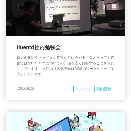
fluentd社内勉強会
ログの集約やさまざまな監視などに今や不可欠と言っても過
言ではないfluentdについての知識を広く共有することを目的
にしています。 次回の社内勉強会はAWSのワークショップを
予定しています。
2014.6.25
インフラ
部内活動