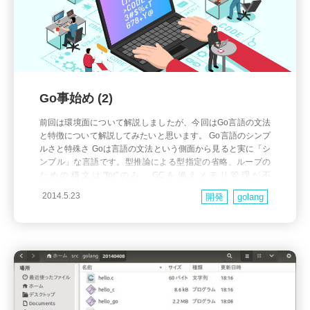
Go事始め (2)
前回は環境面について解説しましたが、今回はGo言語の文法
と特徴について解説してみたいと思います。 Go言語のシンプ
ルさと特殊さ Goは言語の文法という側面から見ると実に「シ
ンプル」な言語です。型推論による型指定の省略、ループの
ための構文は"for"のみ、GCを備えメモリ管理が不
要・・・・・・などなどプログラムを最低限のコード量で記
2014.5.23
開発
golang
述できるように設計されています。 また、一方でGoは他言語
経験者