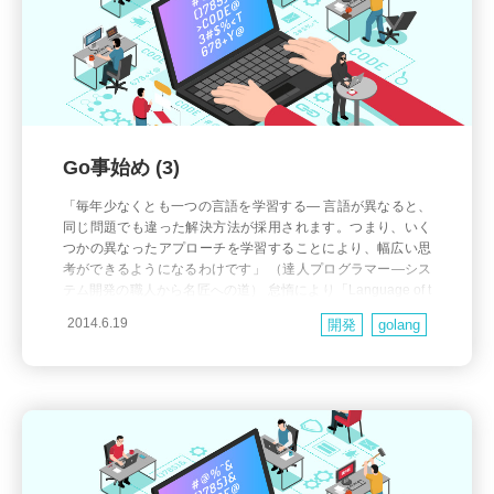
Go事始め (3)
「毎年少なくとも一つの言語を学習する― 言語が異なると、
同じ問題でも違った解決方法が採用されます。つまり、いく
つかの異なったアプローチを学習することにより、幅広い思
考ができるようになるわけです」 （達人プログラマー―シス
テム開発の職人から名匠への道） 怠惰により「Language of t
he Year」といったペースは果たせていませんが、それでも複
2014.6.19
開発
golang
数の言語を学ぶ効力はそれなりに知っているつもり