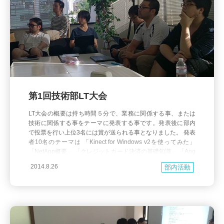
第1回技術部LT大会
LT大会の概要は持ち時間５分で、業務に関係する事、または
技術に関係する事をテーマに発表する事です。発表後に部内
で投票を行い上位3名には賞が送られる事となりました。 発表
者10名のテーマは 「Kinect for Windows v2を使ってみた」
「NetApp概要」 「クレジットカード決済の基礎知識」 「Ang
ularJSいいよ。」 「SD売上純額表示のシステム側の話」 「A
2014.8.26
部内活動
W