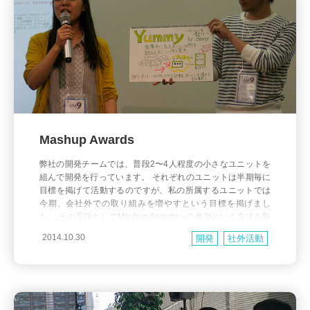
Mashup Awards
弊社の開発チームでは、普段2〜4人程度の小さなユニットを
組んで開発を行っています。 それぞれのユニットは半期毎に
目標を掲げて活動するのですが、私の所属するユニットでは
今期、会社外での取り組みを増やすという目標を掲げまし
た。 その手段としてMashup Awardsへの参加という方法を取
ったので、 その取り組みの様子をお伝えしたいと思います。
2014.10.30
開発
社外活動
7月にMashup Awardsのハッカ