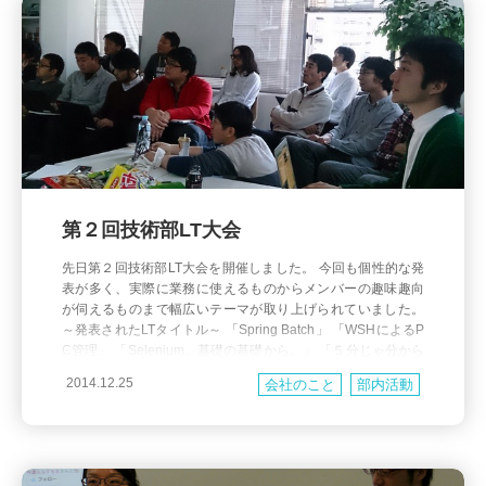
第２回技術部LT大会
先日第２回技術部LT大会を開催しました。 今回も個性的な発
表が多く、実際に業務に使えるものからメンバーの趣味趣向
が伺えるものまで幅広いテーマが取り上げられていました。
～発表されたLTタイトル～ 「Spring Batch」 「WSHによるP
C管理」 「Selenium。基礎の基礎から。」 「５分じゃ分から
ない内部統制」 「Windows Phone 8のハナシ」 「Raspberry
2014.12.25
会社のこと
部内活動
Piで遊