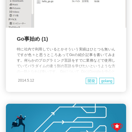
Go事始め (1)
特に社内で利用しているとかそういう実績はひとつも無いん
ですが色々と思うところあってGoの紹介記事を書いてみま
す。何らかのプログラミング言語をすでに業務などで使用し
ていてパラダイムの違う別の言語を学びたいというような方
の一助となれば幸いです。 Goについて GoはGoogleを中心と
して開発されているオープンソースのプログラミング言語で
2014.5.12
開発
golang
す。 発表された当時は「Cっぽい文法が何だかフワフワして
い