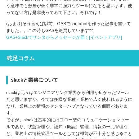
う意味でも敷居が低く非常に強力なツールになると思います。使
ってない方は是非使ってみて下さい。それでは！
(おまけ)そう言えば以前、GASでsantabotを作った記事を書いて
ました。。この時もGASを絶賛しています^^;
GAS+Slackでサンタからメッセージが届く[イベントアプリ]
蛇足コラム
slackと業務について
slackは元々はエンジニアリング業界から利用が広がったツール
だと思いますが、今では多様な業種・業務で広く使われるように
なり、業務上の情報のセンターハブとなっている側面がありま
す。
ですが、slackは基本的にはフロー型のコミュニケーションツー
ルであり、状態管理や、認知（既読）管理、情報の一元管理な
ど、業務上の情報管理ツールとしては機能が不十分と感じること