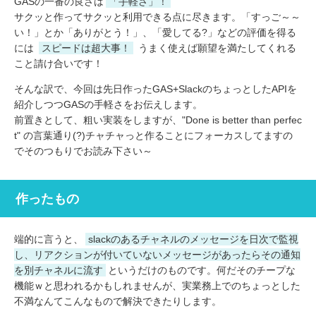
GASの一番の良さは
「手軽さ」！
サクッと作ってサクッと利用できる点に尽きます。「すっご～～
い！」とか「ありがとう！」、「愛してる?」などの評価を得る
には
スピードは超大事！
うまく使えば願望を満たしてくれる
こと請け合いです！
そんな訳で、今回は先日作ったGAS+SlackのちょっとしたAPIを
紹介しつつGASの手軽さをお伝えします。
前置きとして、粗い実装をしますが、"Done is better than perfec
t" の言葉通り(?)チャチャっと作ることにフォーカスしてますの
でそのつもりでお読み下さい～
作ったもの
端的に言うと、
slackのあるチャネルのメッセージを日次で監視
し、リアクションが付いていないメッセージがあったらその通知
を別チャネルに流す
というだけのものです。何だそのチープな
機能ｗと思われるかもしれませんが、実業務上でのちょっとした
不満なんてこんなもので解決できたりします。