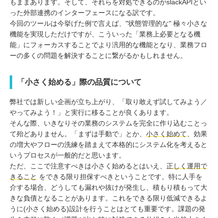
もままあります。そして、それらを対処できるのがslackAPIとい
った外部連携のインターフェースになる訳です。
今回のツールは今挙げた例で言えば、"状態管理的な" 極々小さな
機能を実現しただけですが、こういった「業務上必要となる機
能」にフォーカスすることでより汎用的な機能となり、業務フロ
ーの多くの問題を解決することに繋がるかもしれません。
「小さく始める」際の品質について
弊社では新しい企画が立ち上がり、「取り敢えず試してみよう／
やってみよう！」と実行に移ることが良くあります。
そんな際、いきなりその業務のシステムを完全に作り込むことっ
て殆どありません。「まずは手動で」とか、
小さく始めて
、効果
の増大やフローの洗練を踏まえて本格的にシステム化を考えると
いうプロセスが一般的だと思います。
ただ、ここで注意すべきは小さく始めるとはいえ、
正しく運用で
きること
をできる限り担保すべきということです。特に人手を
介する場合、どうしても漏れや抜けが発生し、積もり積もって大
きな負債となることがあります。これをできる限り低減できるよ
うに(小さく始める)設計を行うことはとても重要です。課題の発