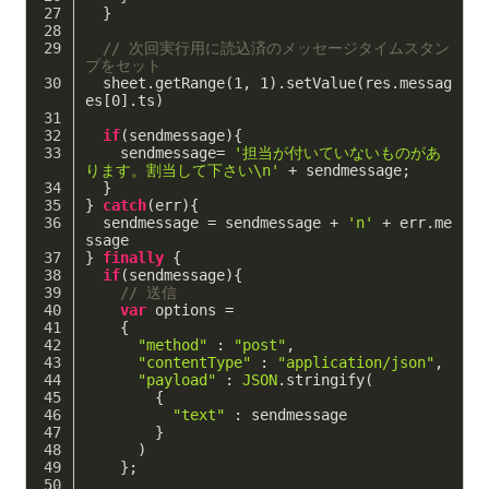
  }
// 次回実行用に読込済のメッセージタイムスタン
プをセット
  sheet.getRange(
1
, 
1
).setValue(res.messag
es[
0
].ts)
if
(sendmessage){
    sendmessage= 
'担当が付いていないものがあ
ります。割当して下さい\n'
 + sendmessage;
  }
} 
catch
(err){
  sendmessage = sendmessage + 
'n'
 + err.me
ssage
} 
finally
 {
if
(sendmessage){
// 送信
var
 options =
    {
"method"
 : 
"post"
,
"contentType"
 : 
"application/json"
,
"payload"
 : 
JSON
.stringify(
        {
"text"
 : sendmessage
        }
      )
    };