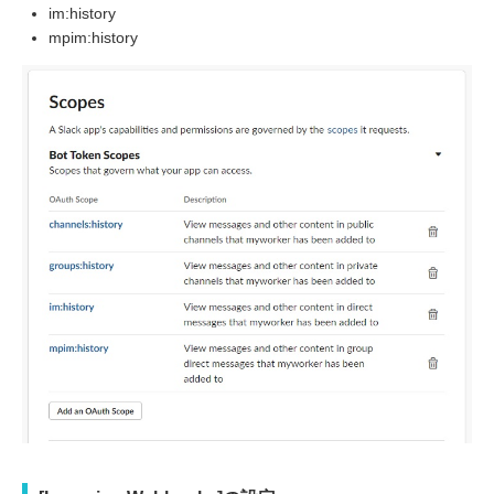
im:history
mpim:history