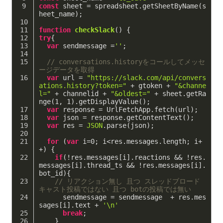
const
 sheet = spreadsheet.getSheetByName(s
heet_name);
function
checkSlack
(
) 
{
try
{
var
 sendmessage =
''
;
// conversations.historyをコールしてメッセ
ージデータを取得
var
 url = 
"https://slack.com/api/convers
ations.history?token="
 + gtoken + 
"&channe
l="
 + channelid + 
"&oldest="
 + sheet.getRa
nge(
1
, 
1
).getDisplayValue();
var
 response = UrlFetchApp.fetch(url);
var
 json = response.getContentText();
var
 res = 
JSON
.parse(json);
for
 (
var
 i=
0
; i<res.messages.length; i+
+) {
if
(!res.messages[i].reactions && !res.
messages[i].thread_ts && !res.messages[i].
bot_id){
// リアクション無し 且つ スレッドブロード
キャスト投稿ではない 且つ botの投稿では無い
      sendmessage = sendmessage  + res.mes
sages[i].text + 
'\n'
break
;
    }