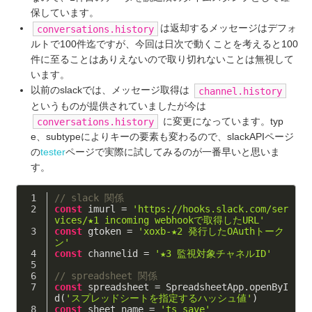
保しています。
は返却するメッセージはデフォ
conversations.history
ルトで100件迄ですが、今回は日次で動くことを考えると100
件に至ることはありえないので取り切れないことは無視して
います。
以前のslackでは、メッセージ取得は
channel.history
というものが提供されていましたが今は
に変更になっています。typ
conversations.history
e、subtypeによりキーの要素も変わるので、slackAPIページ
の
tester
ページで実際に試してみるのが一番早いと思いま
す。
// slack 関係
const
 imurl = 
'https://hooks.slack.com/ser
vices/★1 incoming webhookで取得したURL'
const
 gtoken = 
'xoxb-★2 発行したOAuthトーク
ン'
const
 channelid = 
'★3 監視対象チャネルID'
// spreadsheet 関係
const
 spreadsheet = SpreadsheetApp.openByI
d(
'スプレッドシートを指定するハッシュ値'
)
const
 sheet_name = 
'ts_save'