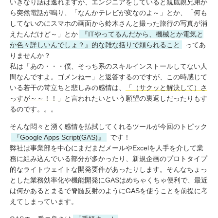
いきなり話は逸れますが、エンジニアをしていると親戚親兄弟か
ら突然電話が鳴り、「なんかテレビが変なのよ～」とか、「何も
してないのにスマホの画面から鈴木さんと撮った旅行の写真が消
えたんだけど～」とか
『ITやってるんだから、機械とか電気と
か色々詳しいんでしょ？』的な雑な括りで頼られること
ってあ
りませんか？
私は「あの・・・僕、そっち系のスキルインストールしてない人
間なんですよ。ゴメンねー」と返答するのですが、この時感じて
いる若干の苛立ちと悲しみの感情は、
「（サクッと解決して）さ
っすが～～！！」
と言われたいという願望の裏返しだったりもす
るのです。。。
そんな悶々と湧く感情を払拭してくれるツールが今回のトピック
『Google Apps Script(GAS)』
です！
弊社は事業部を中心にまだまだメールやExcelを人手を介して業
務に組み込んでいる部分が多かったり、新規企画のプロトタイプ
的なライトウェイトな開発要件があったりします。そんなちょっ
とした業務効率化や機能開発にGASはめちゃくちゃ便利で、最近
は何かあるとまるで脊髄反射のようにGASを使うことを前提に考
えてしまっています。