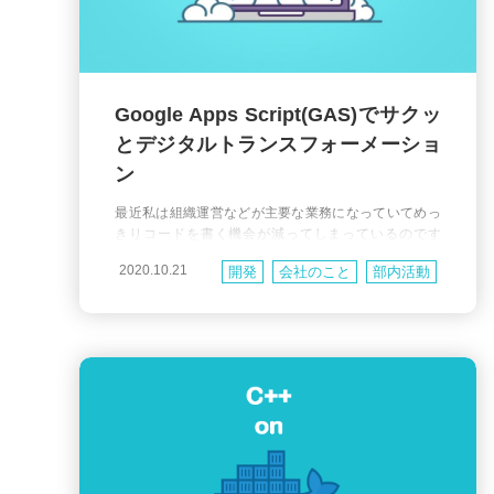
Google Apps Script(GAS)でサクッ
とデジタルトランスフォーメーショ
ン
最近私は組織運営などが主要な業務になっていてめっ
きりコードを書く機会が減ってしまっているのです
が、だからこそ開発業務以外で一杯一杯になった時に
2020.10.21
開発
会社のこと
部内活動
コードを無性に書きたくなったりします。 いきなり話
は逸れますが、エンジニアをしていると親戚親兄弟か
ら突然電話が鳴り、「なんかテレビが変なのよ～」と
か、「何もしてないのにスマホの画面から鈴木さんと
撮った旅行の写真が消えたんだけど～」とか『ITやっ
てるんだから