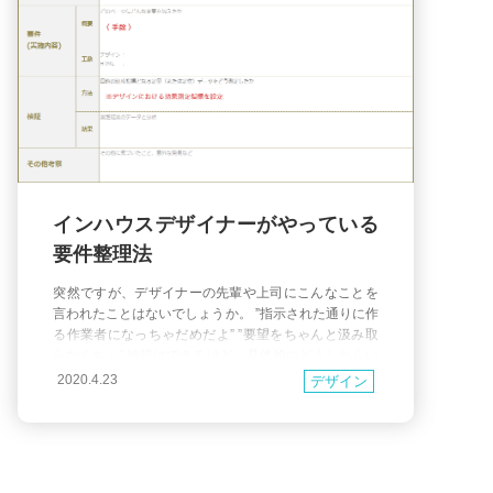
インハウスデザイナーがやっている
要件整理法
突然ですが、デザイナーの先輩や上司にこんなことを
言われたことはないでしょうか。 ”指示された通りに作
る作業者になっちゃだめだよ” ”要望をちゃんと汲み取
らなくちゃ” 納得はできるけど、具体的にどうしたらい
いか分からないという方もいるのではと思います。 以
2020.4.23
デザイン
前、部内の勉強会でも「事業部の要望に対してこの改
修案で本当にいいのか悩む」「意見が分かれた時どう
判断したらいいか難しい」という声があがったこと