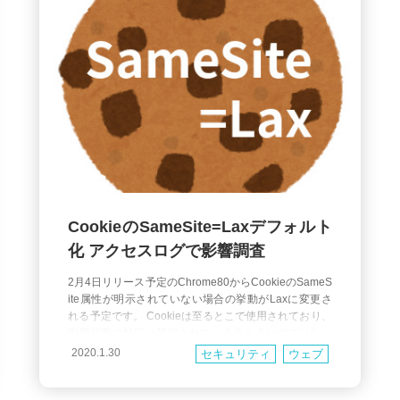
CookieのSameSite=Laxデフォルト
化 アクセスログで影響調査
2月4日リリース予定のChrome80からCookieのSameS
ite属性が明示されていない場合の挙動がLaxに変更さ
れる予定です。 Cookieは至るとこで使用されており、
影響範囲の特定に苦労されている方も多いのではない
でしょうか？ 一方でChromeにはFetch Metadataリク
2020.1.30
セキュリティ
ウェブ
エストヘッダという機能が実装されています。 このヘ
ッダはリクエストが生成されたページとのオリジン間