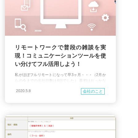
リモートワークで普段の雑談を実
現！コミュニケーションツールを使
い分けてフル活用しよう！
私がほぼフルリモートになって早3ヶ月・・・（2月か
らの今までの出社日数は6日でした） 最初はおっかな
びっくりだったリモートでのコミュニケーションです
2020.5.8
会社のこと
が、、 ラクーンがリモート推奨になったのが1月27日
からで、相当早い段階だったということもあり どんど
んリモートでコミュニケーションを行うナレッジが成
熟してきました。 最近では勉強会や飲み会もオンライ
ンにて滞りなくできています！ とはいえ非常事態宣言