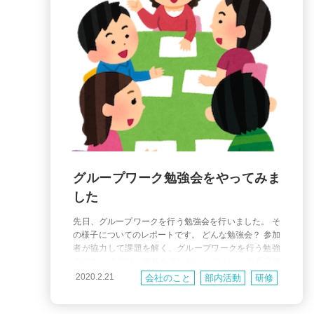
グループワーク勉強会をやってみま
した
先日、グループワークを行う勉強会を行いました。 そ
の様子についてのレポートです。 どんな勉強会？ 参加
者が協力して課題を解く、グループワークを行う勉強
会です。 今回は、更新を楽しみにしていた 『本番環境
でやらかしちゃった人 Advent Calendar 2019』を題材
2020.2.21
会社のこと
部内活動
研修
に、 グループごとに話し合い、 原因と予防策について
まとめて発表するというグループワークをやりまし