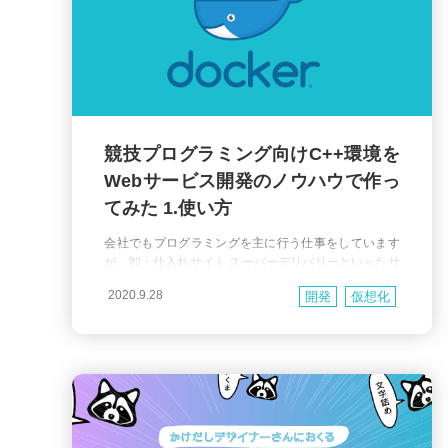
競技プログラミング向けC++環境を
Webサービス開発のノウハウで作っ
てみた 1.使い方
会社でもプログラミングを主に行う仕事をしています
が、卸・仕入れサイト スーパーデリバリーといったサ
ービス開発とはまったく違う難しさがあり、四苦八苦
2020.9.28
開発
仮想化
しながらも楽しんでいます。 会社でソフトウェア開発
を行う場合、開発を簡単に始められるように、会社で
開発環境を用意します。競技プログラミングサイトで
もオンラインジャッジシステムが用意されています
が、機能が物足りない場合が多く、各自で用意するこ
とが多いので