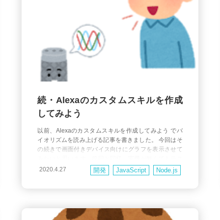
続・Alexaのカスタムスキルを作成
してみよう
以前、Alexaのカスタムスキルを作成してみよう でバ
イオリズムを読み上げる記事を書きました。 今回はそ
の続きで画面付きデバイス向けにグラフを表示させて
みたいと思います。前回と同様、実機が無くてもテス
トまでできます。 Displayインターフェースの有効化
2020.4.27
開発
JavaScript
Node.js
最初に alexa developer console にアクセスしてスキ
ル名（バイオリズム）をクリックします。 次に画面付
きのデバイ