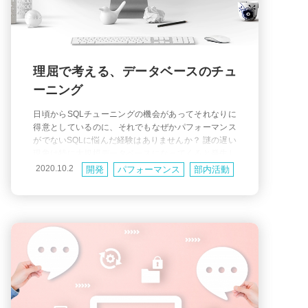
理屈で考える、データベースのチュ
ーニング
日頃からSQLチューニングの機会があってそれなりに
得意としているのに、それでもなぜかパフォーマンス
がでないSQLに悩んだ経験はありませんか？ 謎の遅い
現象は特に大規模データベースになってくると発生し
がちなのですが、速い場合も遅い場合も必ず理由があ
2020.10.2
開発
パフォーマンス
部内活動
ります。そこで本記事ではデータベースのチューニン
グにおいて意外と見落とされがちなローレベルな部分
に着目して、さらに一歩上のパフォーマンスチューニ
ングに必要