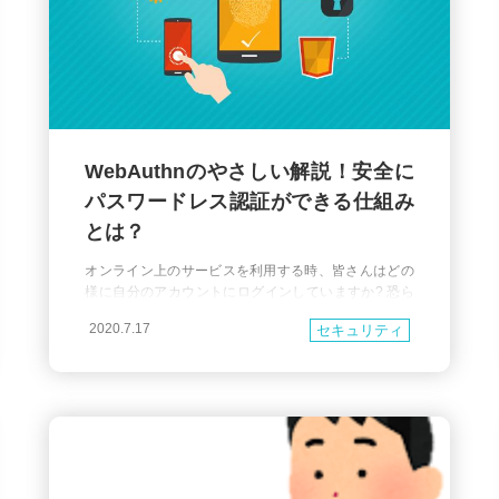
WebAuthnのやさしい解説！安全に
パスワードレス認証ができる仕組み
とは？
オンライン上のサービスを利用する時、皆さんはどの
様に自分のアカウントにログインしていますか? 恐ら
く多くの場合、IDとパスワードでログインしているこ
2020.7.17
セキュリティ
とが多いのではないかと思います。 パスワードの流出
による個人情報の漏洩などの被害は後を絶ちません。
今回紹介するWebAuthn(Web Authentication API) は、
Web上でのより安全な認証可能にしてくれます。 この
記事では、We