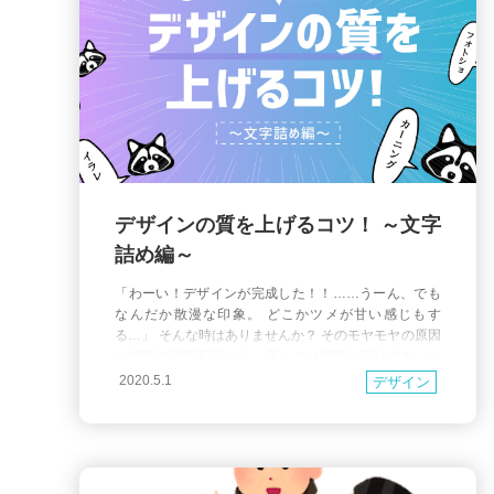
デザインの質を上げるコツ！ ～文字
詰め編～
「わーい！デザインが完成した！！……うーん、でも
なんだか散漫な印象。 どこかツメが甘い感じもす
る…」 そんな時はありませんか？ そのモヤモヤの原因
は細部の調整不足かも。 美しさは細部に宿ります。ち
ょっとした調整でデザインの質がぐんと上がるかもし
2020.5.1
デザイン
れません。 デザインの基本！ 文字詰めをチェック ま
ずは以下をご覧ください。 一見、普通の名刺ですが、
よーく見てください。 どこか気になるところは