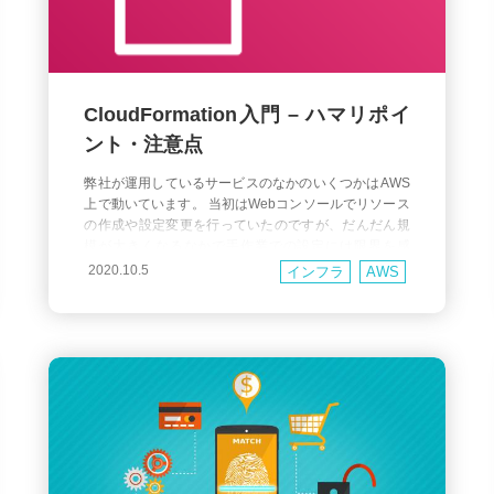
CloudFormation入門 – ハマリポイ
ント・注意点
弊社が運用しているサービスのなかのいくつかはAWS
上で動いています。 当初はWebコンソールでリソース
の作成や設定変更を行っていたのですが、だんだん規
模が大きくなるなかで手作業での設定には限界を感
じ、CloudFormation(以下CFN)を利用することにしま
2020.10.5
インフラ
AWS
した。 今回はCFNの社内向け勉強会の資料をブログと
してまとめてみます。 CFNとは CFNはyamlなどでAW
Sの設定内容を記述し