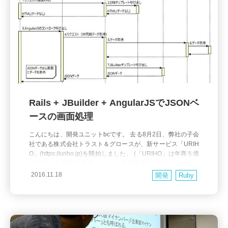
Rails + JBuilder + AngularJSでJSONベ
ースの画面処理
こんにちは、開発ユニットbcです。 去る8月2日、弊社の子会
社である株式会社トラスト＆グロースが、新サービス「URIH
O」(https://uriho.jp)を開始しました。 (「URIHO」は年商５億
円以下の企業様を対象とした、売掛債権の保証サービスで
す。ご興味ある方はサイトをご覧ください。) 当ユニットがこ
2016.11.18
開発
Ruby
の新システムの開発を担当したのですが、その中からJSONを
ベースにした画面