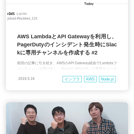
AWS LambdaとAPI Gatewayを利用し、
PagerDutyのインシデント発生時にSlac
kに専用チャンネルを作成する #2
前回の記事に引き続き、AWSのAPI Gateway経由でLambdaフ
ァンクションを呼び出し、Slackの APIを叩いて専用チャンネ
ルを作成する手順を説明していきます。 前回の記事ではPage
2016.5.16
インフラ
AWS
Node.js
rDutyのWebhookをLambda関数で受け取るところまでご紹介
しました。 これからLambda関数内でSlackのAPIをコールす
るための処理を記述することになり