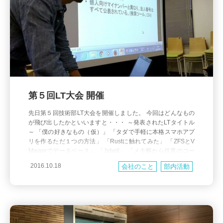
第５回LT大会 開催
先日第５回技術部LT大会を開催しました。 今回はどんなもの
が飛び出したかといいますと・・・ ～発表されたLTタイトル
～ 「僕の好きなもの（仮）」 「タダで手軽に本格スマホアプ
リを作るただ１つの方法」 「Rustに触れてみた」 「ZFSとV
Mwareでデータベース」 「Jshell」 「メモ帳から任意のコー
ドを実行する」 「JSOX・ISMS担当から見た「システム設計
2016.10.18
会社のこと
部内活動
で意識してほしいこと」」 「C