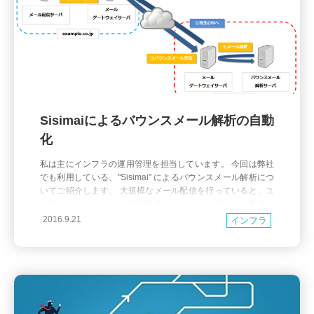
Sisimaiによるバウンスメール解析の自動
化
私は主にインフラの運用管理を担当しています。 今回は弊社
でも利用している、"Sisimai" によるバウンスメール解析につ
いてご紹介します。 大規模なメール配信を行っていると、ユ
ーザのメールアドレス登録間違いや、メールアドレス変更の
未通知などでバウンスメールが度々発生します。 少数であれ
2016.9.21
インフラ
ば管理者がバウンスメールを確認し、対応を手動で行えばよ
いかもしれませんが、それ