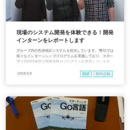
現場のシステム開発を体験できる！開発
インターンをレポートします
グループ内の売掛保証システムを担当しています。 弊社では
様々なインターンシッププログラムを実施しており、その一
環で技術戦略部も開発体験のプログラムを用意しています。
開発体験とはいいつつ内容の幅は広く、ビジネスモデルに関
する研修から始まり、データセンター見学や先輩エンジニア
2016.5.9
開発
部内活動
との交流など、様々な経験ができます。 今回は私がメンター
を担当した2016年3月に行われたインターン研修についてご
紹