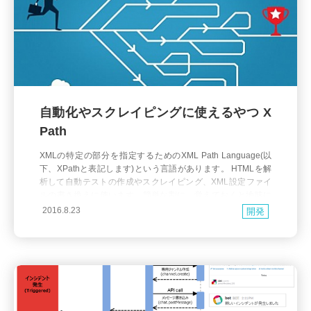
自動化やスクレイピングに使えるやつ X
Path
XMLの特定の部分を指定するためのXML Path Language(以
下、XPathと表記します)という言語があります。 HTMLを解
析して自動テストの作成やスクレイピング、XML設定ファイ
ルの書き換えに使います。簡単な割に、覚えておくと地味に
便利なやつです。 とりあえず書いてみる 何はともあれ、覚え
2016.8.23
開発
るためには書いてみます。 ブラウザが一番手軽なXPath