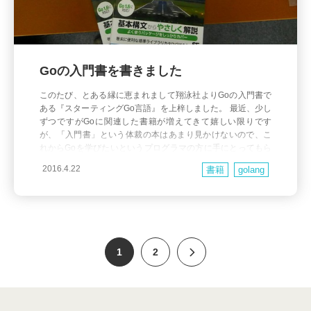
Goの入門書を書きました
このたび、とある縁に恵まれまして翔泳社よりGoの入門書で
ある『スターティングGo言語』を上梓しました。 最近、少し
ずつですがGoに関連した書籍が増えてきて嬉しい限りです
が、「入門書」という体裁の本はあまり見かけないので、こ
れからGoを学びたいというプログラマの方に手にとってもら
えると嬉しいですね。2016年初頭にリリースされた最新のGo
2016.4.22
書籍
golang
1.6に対応しているところがポイントでしょうか。 ま
1
2