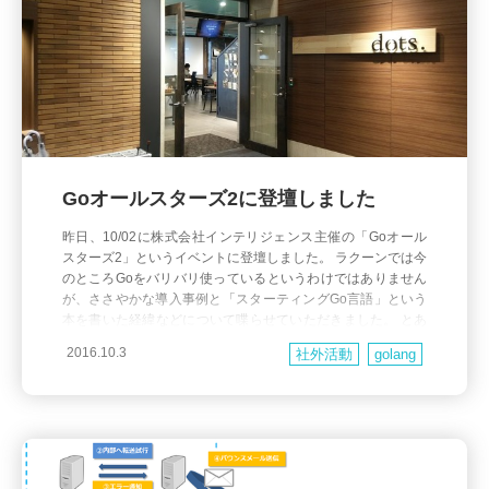
Goオールスターズ2に登壇しました
昨日、10/02に株式会社インテリジェンス主催の「Goオール
スターズ2」というイベントに登壇しました。 ラクーンでは今
のところGoをバリバリ使っているというわけではありません
が、ささやかな導入事例と「スターティングGo言語」という
本を書いた経緯などについて喋らせていただきました。 とあ
るBtoB企業でGoを使ってみた話 from Aiga Matsuo また、登壇
2016.10.3
社外活動
golang
者5人の