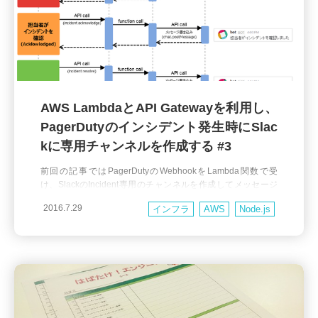
AWS LambdaとAPI Gatewayを利用し、
PagerDutyのインシデント発生時にSlac
kに専用チャンネルを作成する #3
前回の記事ではPagerDutyのWebhookをLambda関数で受
け、SlackのIncident専用のチャンネルを作成してメッセージ
をpostしたり、IncidentがResolvedになったら専用チャンネル
2016.7.29
インフラ
AWS
Node.js
をarchiveしたりするところまでご紹介しました。 大まかにま
とめると、下記のシーケンス図のような仕組みになります。
しかし、専用チャンネル