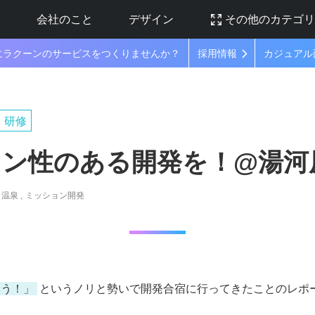
ラ
会社のこと
デザイン
その他のカテゴ
にラクーンのサービスをつくりませんか？
採用情報
カジュアル
研修
ン性のある開発を！@湯河
温泉
ミッション開発
よう！」
というノリと勢いで開発合宿に行ってきたことのレポ