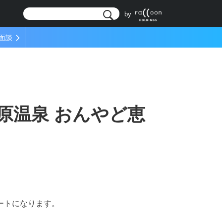
リ
by
面談
原温泉 おんやど恵
ートになります。