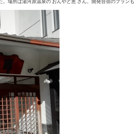
た。場所は湯河原温泉の おんやど恵 さん。開発合宿のプラン