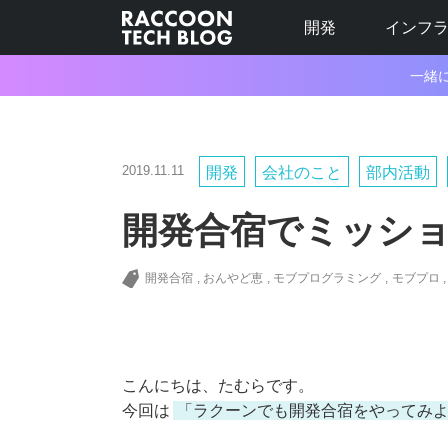
開発
インフ
一緒
2019.11.11
開発
会社のこと
部内活動
開発合宿でミッショ
開発合宿
おんやど恵
モブプログラミング
モブプロ
こんにちは、たむらです。
今回は
「ラクーンでも開発合宿をやってみ