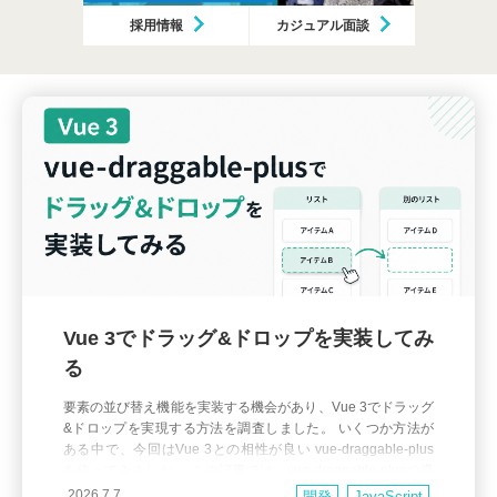
採用情報
カジュアル面談
Vue 3でドラッグ&ドロップを実装してみ
る
要素の並び替え機能を実装する機会があり、Vue 3でドラッグ
&ドロップを実現する方法を調査しました。 いくつか方法が
ある中で、今回はVue 3との相性が良い vue-draggable-plus
を使ってみました。 この記事では、vue-draggable-plusの導
入から基本的な使い方までを紹介します。 vue-draggable-plu
2026.7.7
開発
JavaScript