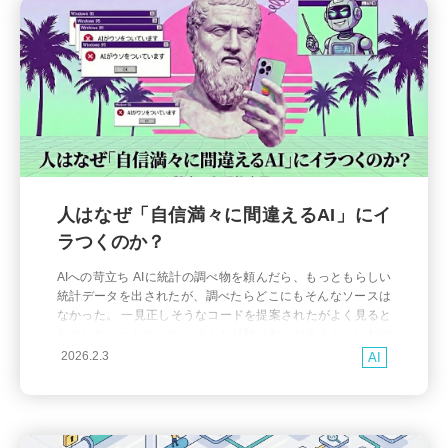
人はなぜ「自信満々に間違えるAI」にイ
ラつくのか？
AIへの苛立ち AIに統計の調べ物を頼んだら、もっともらしい
統計データを出されたが、調べたらどこにもそんなソースは
なかった。 一見正しそうなコードを提案されたがよく見ると
おかしなコードだった。 そんな経験はないだろうか。いわゆ
る「ハルシネーション (幻覚)」と呼ばれるものだ。 こういう
2026.2.3
AI
とき、多くの人がイラッとする。 しかし冷静に考えると、こ
れは不思議な反応である。音声入力が文字起こしをち