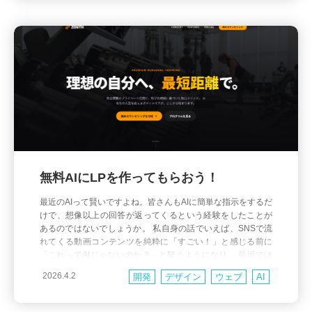
いただければ幸いです。 2つの前提を先に抑えておきます 1.
責任は必ず1つの役割に集約する 責任の所在は1つにし
無料AIにLPを作ってもらおう！
最近のAIって賢いですよね。皆さんもAIに簡単な指示をするだ
けで、想像以上の回答が返ってくるという経験をしたことが
あるのではないでしょうか。 私自身の話でいえば、SNSで流
れてくる動画コンテンツを純粋に「すごい！」と感じる前に
「これってAIじゃないのか？」と疑うようになり、 最近では
街中でおばあちゃんを見て「あの質感はAI生成かも」となぜ
2026.4.2
開発
デザイン
ウェブ
AI
か考えてしまうくらいには、AI生成というものが生活に溶け
込