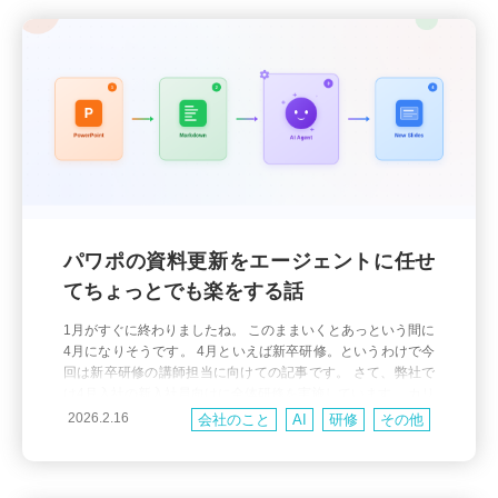
パワポの資料更新をエージェントに任せ
てちょっとでも楽をする話
1月がすぐに終わりましたね。 このままいくとあっという間に
4月になりそうです。 4月といえば新卒研修。というわけで今
回は新卒研修の講師担当に向けての記事です。 さて、弊社で
は4月入社の新入社員向けに全体研修を実施しています。 カリ
キュラムは幅広く、研修の講師役が変わったりするケースな
2026.2.16
会社のこと
AI
研修
その他
どもままあります。 ゼロから作成しようとするとコストが高
くなりますし、既存の研修内容との整合性もとりたいところ
で