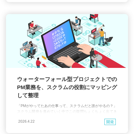
社外活動
研修
AWS
ウォーターフォール型プロジェクトでの
PM業務を、スクラムの役割にマッピング
して整理
「PMがやってたあの仕事って、スクラムだと誰がやるの？」
スクラム開発を進めていく中でこの疑問ちょくちょく出てき
ませんか？ この記事では、PMの代表的な業務について、スク
2026.4.22
開発
ラムでの責任と役割の分担を整理します。役割の重複や責任
のあいまいさで悩んでいるチームの共通認識作りに役立てて