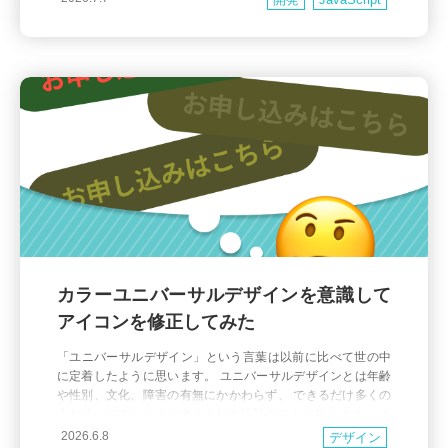
sとは vue-draggable-plu
カラーユニバーサルデザインを意識して
アイコンを修正してみた
「ユニバーサルデザイン」という言葉は以前に比べて世の中
に定着したように思います。 ユニバーサルデザインとは年齢
や性別、文化、障害の有無にかかわらず、 できるだけ多くの
人が使いやすいように考えられた設計のことを指します。 よ
く「バリアフリー」と混同されがちですが、少し意味が違い
2026.6.8
デザイン