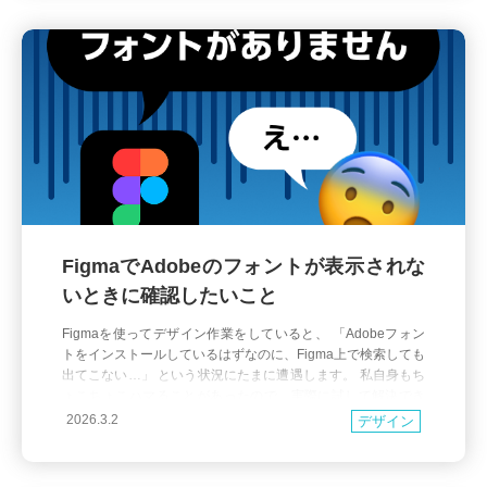
FigmaでAdobeのフォントが表示されな
いときに確認したいこと
Figmaを使ってデザイン作業をしていると、 「Adobeフォン
トをインストールしているはずなのに、Figma上で検索しても
出てこない…」 という状況にたまに遭遇します。 私自身もち
ょこちょこハマることがあったので、実際に試して解決でき
た内容を5つまとめておきます。 同じように困ったときのチェ
2026.3.2
デザイン
ックリストとして参考になれば幸いです。 1.日本語名でフォ
ント検索していないか 意外と見落としがちな