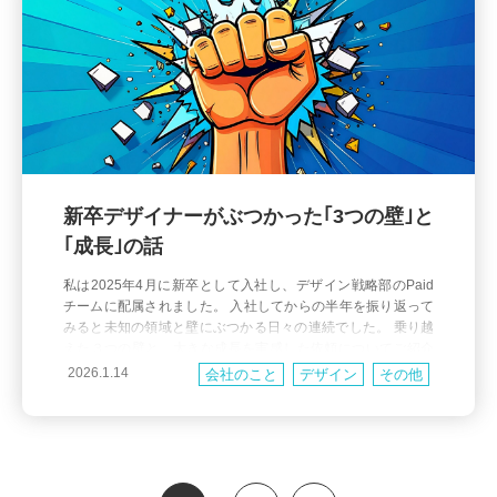
新卒デザイナーがぶつかった｢3つの壁｣と
｢成長｣の話
私は2025年4月に新卒として入社し、デザイン戦略部のPaid
チームに配属されました。 入社してからの半年を振り返って
みると未知の領域と壁にぶつかる日々の連続でした。 乗り越
えた３つの壁と、大きな成長を実感した依頼についてご紹介
します！ 目次 サービス知識の壁 コミュニケーションの壁 タ
2026.1.14
会社のこと
デザイン
その他
スク管理の壁 成長を実感した依頼 まとめ ぶつかった3つの壁