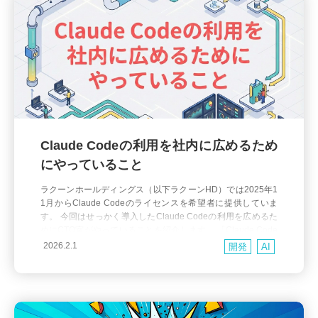
Claude Codeの利用を社内に広めるため
にやっていること
ラクーンホールディングス（以下ラクーンHD）では2025年1
1月からClaude Codeのライセンスを希望者に提供していま
す。 今回はせっかく導入したClaude Codeの利用を広めるた
めにCTO室がやっていることを紹介します。 「Claude Code
のライセンスを配ったけどあまり使われていない・・・」と
2026.2.1
開発
AI
悩んでいる方のお役に立てる記事になっていると思います。
安全に使ってもらうためにma