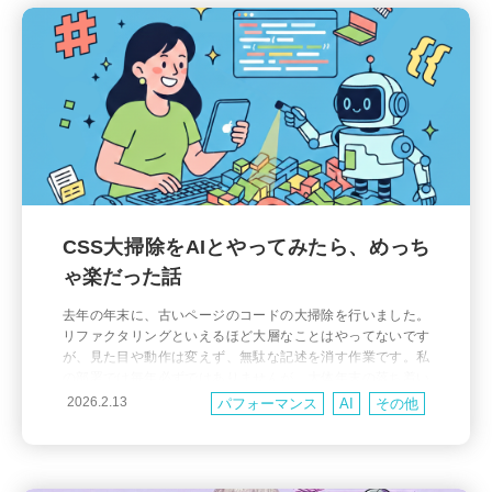
CSS大掃除をAIとやってみたら、めっち
ゃ楽だった話
去年の年末に、古いページのコードの大掃除を行いました。
リファクタリングといえるほど大層なことはやってないです
が、見た目や動作は変えず、無駄な記述を消す作業です。私
の部署では毎年必ずではありませんが、大体年末の落ち着い
た時期に実施されています。 今回は、ちょうど社内で AI 活用
2026.2.13
パフォーマンス
AI
その他
が推奨されていたタイミングでもあったため、活用の良い機
会だと思い、自分が主導して進めてみました。 本記事では、
その際の