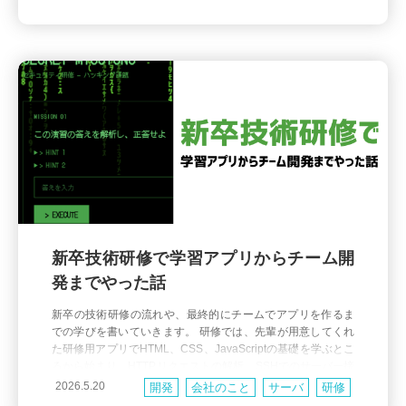
ます。 バリアフリーは、主に高齢の方や障害のある方など、
特定の人のために障壁を取り除く考え方。 一方でユニバーサ
ルデザイン
新卒技術研修で学習アプリからチーム開
発までやった話
新卒の技術研修の流れや、最終的にチームでアプリを作るま
での学びを書いていきます。 研修では、先輩が用意してくれ
た研修用アプリでHTML、CSS、JavaScriptの基礎を学ぶとこ
ろから始まり、HTTPリクエストの解析、SSHでのサーバー接
続、モダンフレームワークを使ったチーム開発まで行いまし
2026.5.20
開発
会社のこと
サーバ
研修
た。 Webの基礎を学ぶ 最初に取り組んだのは、先輩が作って