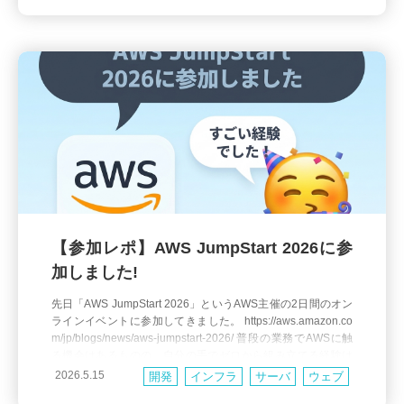
くれた研修用アプリです。 研修用ア
【参加レポ】AWS JumpStart 2026に参
加しました!
先日「AWS JumpStart 2026」というAWS主催の2日間のオン
ラインイベントに参加してきました。 https://aws.amazon.co
m/jp/blogs/news/aws-jumpstart-2026/ 普段の業務でAWSに触
る機会はあるものの、自分の手でゼロから組み立てる経験は
意外と少なく、社内の先輩から「行ってきたら？」と勧めて
2026.5.15
開発
インフラ
サーバ
ウェブ
もらったのが参加のきっかけです。 AWS