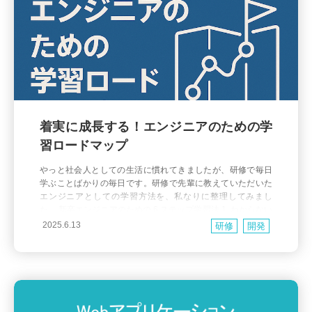
着実に成長する！エンジニアのための学
習ロードマップ
やっと社会人としての生活に慣れてきましたが、研修で毎日
学ぶことばかりの毎日です。研修で先輩に教えていただいた
エンジニアとしての学習方法を、私なりに整理してみまし
た。 新卒エンジニアのための 6 ステップ学習法 1. わからない
ことを明確にする 学習の第一歩は、「何がわからないのか」
2025.6.13
研修
開発
を具体的にすることです。 実践ポイント: 自分の知識の「既
知」と「未知」の境界線を明確にする 問題を小さく