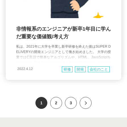
非情報系のエンジニアが新卒1年目に学ん
だ重要な価値観/考え方
私は、2021年に大学を卒業し新卒研修を終えた後はSUPER D
ELIVERYの開発エンジニアとして働き始めました。 大学の授
業ではC言語で簡単なアルゴリズムや、HTML、JavaScriptを
軽く学び、基本情報技術者試験を取った程度でエンジニアと
して未経験で入社しました。 同期の中では唯一、情報系を専
2022.4.12
研修
開発
会社のこと
攻していない私がこの1年間で学んだこと、コードを書くとき
に気を付けていることについて書きたいと思
1
2
3