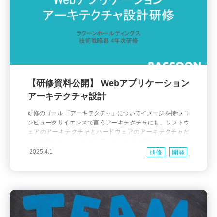
【研修資料公開】 Webアプリケーション
アーキテクチャ設計
研修のゴール 「アーキテクチャ」についてイメージを持つ コ
ンピュータサイエンスで言うアーキテクチャにも、ソフトウ
ェアのアーキテクチャとハードウェアのアーキテクチャな
ど、種類があることを知る アーキテクチャ特性を網羅的に覚
える Webアプリケーションの代表的なアーキテクチャパター
2025.4.1
研修
開発
ンを知る 簡単なWebアプリケーションアーキテクチャをすぐ
に設計できるようになる はじめに この研修では、基礎的