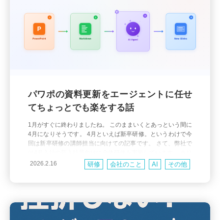
パワポの資料更新をエージェントに任せ
てちょっとでも楽をする話
1月がすぐに終わりましたね。 このままいくとあっという間に
4月になりそうです。 4月といえば新卒研修。というわけで今
回は新卒研修の講師担当に向けての記事です。 さて、弊社で
は4月入社の新入社員向けに全体研修を実施しています。 カリ
キュラムは幅広く、研修の講師役が変わったりするケースな
2026.2.16
研修
会社のこと
AI
その他
どもままあります。 ゼロから作成しようとするとコストが高
くなりますし、既存の研修内容との整合性もとりたいところ
で