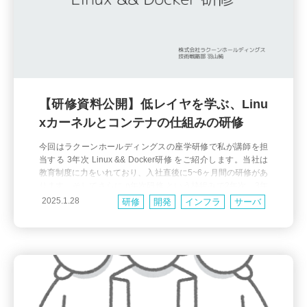
【研修資料公開】低レイヤを学ぶ、Linu
xカーネルとコンテナの仕組みの研修
今回はラクーンホールディングスの座学研修で私が講師を担
当する 3年次 Linux && Docker研修 をご紹介します。当社は
教育制度に力をいれており、入社直後に5~6ヶ月間の研修があ
ります。そしてさらに n年次研修 という枠組みで2年次、3年
次、4年次と定期的に研修を実施して、経験を積んだ各ステー
2025.1.28
研修
開発
インフラ
サーバ
ジに必要な知識・スキルを補完しています。 3年次 Linux &&
ネットワーク
Linux