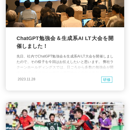
ChatGPT勉強会＆生成系AI LT大会を開
催しました！
先日、社内でChatGPT勉強会＆生成系AI LT大会を開催しまし
たので、その様子を今回はお伝えしたいと思います。 弊社ラ
クーンホールディングスでは、日ごろから多数の勉強会が開
催されているのですが内容の専門性から全社に告知をして行
う勉強会はあまり多くありません。 しかし、今回の勉強会は
2023.11.28
研修
幅広い職種に活かせる内容と言う事で全社的に告知を行いま
した。 最終的に集まった人数は120名以上（出席+ウェビ