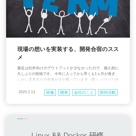
現場の想いを実装する、開発合宿のスス
メ
最近は社外向けのアウトプットが少なかったので、個人的に
久しぶりの投稿です。 今年に入ってから早くも1ヵ月が過ぎ、
しかし正月太りの余波がまだ残っています（笑） バリバリ仕
事をこなしながらも、去年やり残したことを消化したいなと
思っています。 はい、このブログの投稿です！ という訳で、
2025.2.13
研修
開発
会社のこと
部内活動
だいぶ前の話にはなってしまいますが、 去年の夏、9月に実施
社外活動
した開発合宿のお話しをしようと思います。 開発合宿ってど