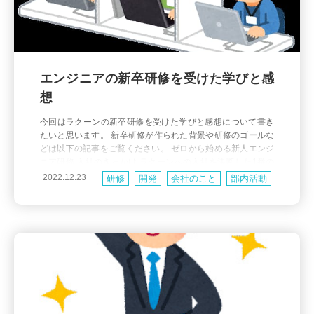
エンジニアの新卒研修を受けた学びと感
想
今回はラクーンの新卒研修を受けた学びと感想について書き
たいと思います。 新卒研修が作られた背景や研修のゴールな
どは以下の記事をご覧ください。 ゼロから始める新人エンジ
ニア研修 入社のきっかけ ラクーンへの入社を決断した1番の
理由は、人が良かったからです。 ラクーンを知ったきっかけ
2022.12.23
研修
開発
会社のこと
部内活動
はエンジニア限定の逆求人イベントでした。 スライドを使っ
書籍
Java
その他
て自己紹介し、お笑い鑑賞が趣味でおすすめのお笑い芸人さ
ん