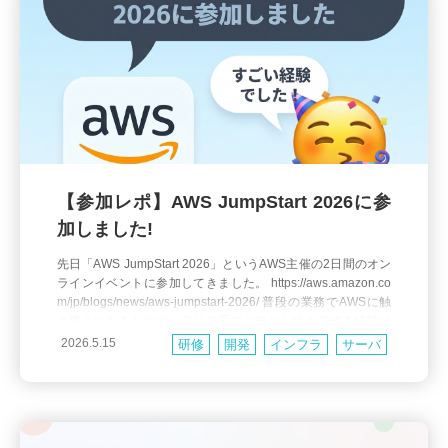
【参加レポ】AWS JumpStart 2026に参
加しました!
先日「AWS JumpStart 2026」というAWS主催の2日間のオン
ラインイベントに参加してきました。 https://aws.amazon.co
m/jp/blogs/news/aws-jumpstart-2026/ 普段の業務でAWSに触
る機会はあるものの、自分の手でゼロから組み立てる経験は
意外と少なく、社内の先輩から「行ってきたら？」と勧めて
2026.5.15
研修
開発
インフラ
サーバ
もらったのが参加のきっかけです。 AWS
ウェブ
社外活動
AWS