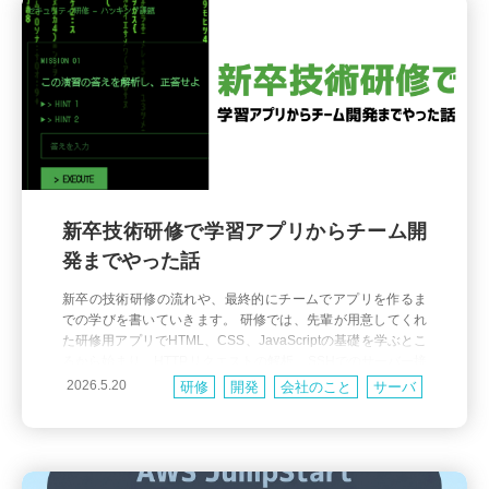
新卒技術研修で学習アプリからチーム開
発までやった話
新卒の技術研修の流れや、最終的にチームでアプリを作るま
での学びを書いていきます。 研修では、先輩が用意してくれ
た研修用アプリでHTML、CSS、JavaScriptの基礎を学ぶとこ
ろから始まり、HTTPリクエストの解析、SSHでのサーバー接
続、モダンフレームワークを使ったチーム開発まで行いまし
2026.5.20
研修
開発
会社のこと
サーバ
た。 Webの基礎を学ぶ 最初に取り組んだのは、先輩が作って
くれた研修用アプリです。 研修用ア