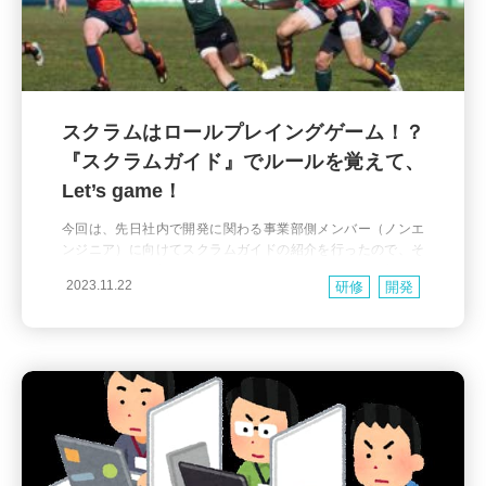
スクラムはロールプレイングゲーム！？
『スクラムガイド』でルールを覚えて、
Let’s game！
今回は、先日社内で開発に関わる事業部側メンバー（ノンエ
ンジニア）に向けてスクラムガイドの紹介を行ったので、そ
のことについて書こうと思います。 イントロ さて、弊社では
2023.11.22
研修
開発
前TechBlogにも書いた通りアジャイル開発（スクラム）に取
り組んでいます。 世間を見回しても最早全く珍しいものでは
なくなりましたよね！ がっ、しかし！ そのバイブルとも言
える『スクラムガイド』をいったいどれ位の人が読んでお