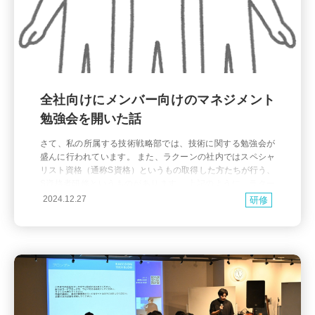
全社向けにメンバー向けのマネジメント
勉強会を開いた話
さて、私の所属する技術戦略部では、技術に関する勉強会が
盛んに行われています。 また、ラクーンの社内ではスペシャ
リスト資格（通称S資格）というもの取得した方たちが行う、
S資格者研修というものがあります。 上記のように、ラクー
ンは勉強会の機会が多い会社ですが、常日頃からマネジメン
2024.12.27
研修
ト分野の勉強会は少ないなぁと思っていました。 0というわけ
ではなく、例えば、マネジメントの読書会はありましたし参
加もして