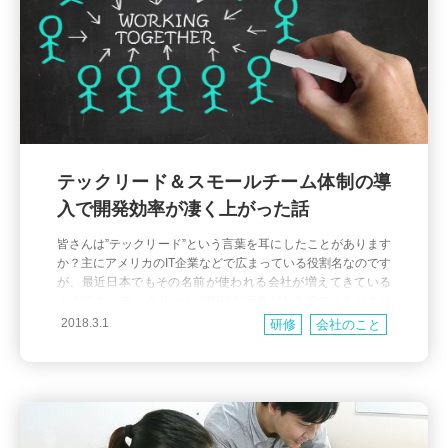
テックリード＆スモールチーム体制の導
入で開発効率が凄く上がった話
皆さんは”テックリード”という言葉を耳にしたことがあります
か？主にアメリカのIT企業などで広まっている役割名なのです
が、最近日本でもその名前が使われる会社が増えてきている
ようです。 テックリードの明確な定義がある訳ではありませ
んが、一般的に下記の様な役割を担っています。 開発チーム
2018.3.1
研修
会社のこと
の生産性を最大化させる 採用した技術や設計に責任を持つ 品
質面で責任を持つ・コードレビュー