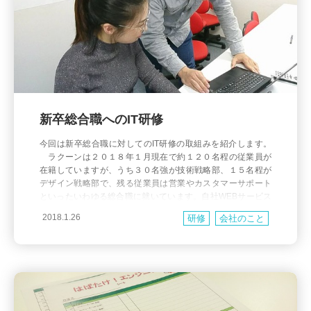
新卒総合職へのIT研修
今回は新卒総合職に対してのIT研修の取組みを紹介します。
ラクーンは２０１８年１月現在で約１２０名程の従業員が
在籍していますが、うち３０名強が技術戦略部、１５名程が
デザイン戦略部で、残る従業員は営業やカスタマーサポート
といったいわゆる総合職に就いています。自社WEBサービス
を事業の基盤としている企業ですから、当然そういった総合
2018.1.26
研修
会社のこと
職のメンバーもシステムに何かしかの形で携わることになり
ますが、全員が