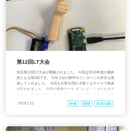
第12回LT大会
先日第12回LT大会が開催されました。 今回は2018年度の最終
回となる第3回です。 今年入社の新卒やインターンの学生も発
表してくれました。 今回も分野を問わず様々なテーマで発表
が行われました。 今回の発表テーマ すごいよ！！クベルネテ
スさん～Kubernetesを使ってみた～ Paid TiDD ラズパイを使
ってサーバのボタンを遠隔でポチる指を作る インターン生に
2019.2.12
研修
開発
部内活動
よる、 楽しいAR開発の