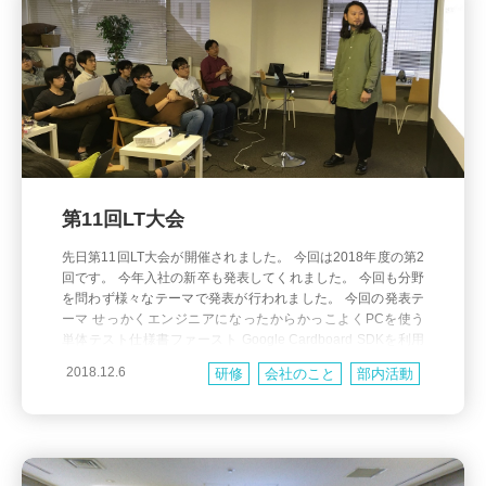
第11回LT大会
先日第11回LT大会が開催されました。 今回は2018年度の第2
回です。 今年入社の新卒も発表してくれました。 今回も分野
を問わず様々なテーマで発表が行われました。 今回の発表テ
ーマ せっかくエンジニアになったからかっこよくPCを使う
単体テスト仕様書ファースト Google Cardboard SDKを利用
したVR開発 人狼GAME 開発環境 on Ubuntu18 on NUC zab
2018.12.6
研修
会社のこと
部内活動