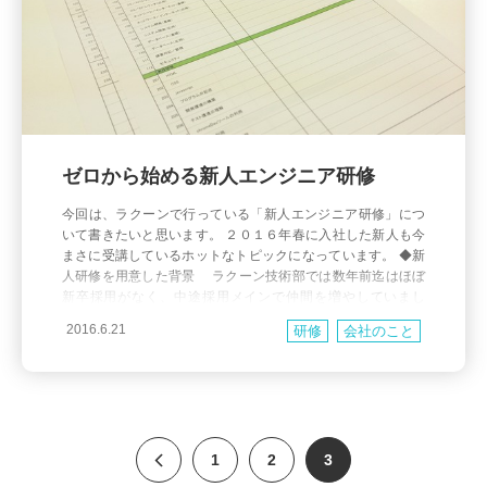
ゼロから始める新人エンジニア研修
今回は、ラクーンで行っている「新人エンジニア研修」につ
いて書きたいと思います。 ２０１６年春に入社した新人も今
まさに受講しているホットなトピックになっています。 ◆新
人研修を用意した背景 ラクーン技術部では数年前迄はほぼ
新卒採用がなく、中途採用メインで仲間を増やしていまし
た。その為、ある程度の開発力や調査力が新人さん側にある
2016.6.21
研修
会社のこと
ことも多くて、教育はいきなりOJT。「分からないところは聴
くか、自
1
2
3