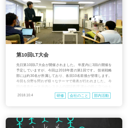
第10回LT大会
先日第10回LT大会が開催されました。 年度内に3回の開催を
予定していますが、今回は2018年度の第1回です。 技術戦略
部には約30名が所属しており、各回10名前後が登壇します。
今回も分野を問わず様々なテーマで発表が行われました。 今
回の発表テーマ 社内システムの認証処理 誰かの役に立つかも
しれない小ネタ集 プロジェクトは踊る、されど・・・ 初めて
2018.10.4
研修
会社のこと
部内活動
PLをやってみて PCI/DSSへの取り