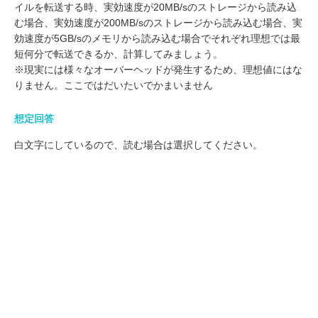
イルを転送する時、実効速度が20MB/sのストレージから読み込
む場合、実効速度が200MB/sのストレージから読み込む場合、実
効速度が5GB/sのメモリから読み込む場合でそれぞれ理想では最
短何分で転送できるか、計算してみましょう。
※現実には様々なオーバーヘッドが発生するため、理想値にはな
りません。ここではだいたいでかまいません
想定回答
白文字にしているので、読む場合は選択してください。
20MB/sのストレージから読み出し、1Gbps(125MB/s)のネットワ
ーク回線で転送した場合、ストレージの転送速度がボトルネック
となり、理想でも最大20MB/sとなります。よって1000人 * 1MB
/ 20MB/s = 50秒かかります。
200MB/sのストレージから読みだした場合、ネットワーク回線が
ボトルネックとなり、理想でも最大1250MB/sとなります。1000
人 * 1MB / 125MB/s = 8秒かかります。
これ以上高速なストレージを使用したとしても、ネットワーク回
線がボトルネックとなっているため、パフォーマンスの向上は見
込めません。25倍速い5GB/sのメモリから読み出そうとも、8秒