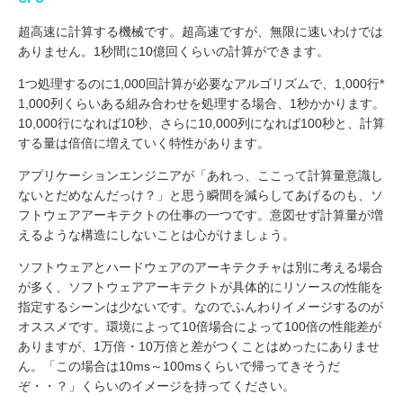
超高速に計算する機械です。超高速ですが、無限に速いわけでは
ありません。1秒間に10億回くらいの計算ができます。
1つ処理するのに1,000回計算が必要なアルゴリズムで、1,000行*
1,000列くらいある組み合わせを処理する場合、1秒かかります。
10,000行になれば10秒、さらに10,000列になれば100秒と、計算
する量は倍倍に増えていく特性があります。
アプリケーションエンジニアが「あれっ、ここって計算量意識し
ないとだめなんだっけ？」と思う瞬間を減らしてあげるのも、ソ
フトウェアアーキテクトの仕事の一つです。意図せず計算量が増
えるような構造にしないことは心がけましょう。
ソフトウェアとハードウェアのアーキテクチャは別に考える場合
が多く、ソフトウェアアーキテクトが具体的にリソースの性能を
指定するシーンは少ないです。なのでふんわりイメージするのが
オススメです。環境によって10倍場合によって100倍の性能差が
ありますが、1万倍・10万倍と差がつくことはめったにありませ
ん。「この場合は10ms～100msくらいで帰ってきそうだ
ぞ・・？」くらいのイメージを持ってください。