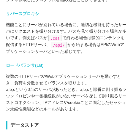
リバースプロキシ
機能ごとにサーバが別れている場合に、適切な機能を持ったサー
バにリクエストを振り分けます。パスを見て振り分ける場合が多
いです。例えばパスが
で終わる場合は静的コンテンツを
.css
配信するHTTPサーバ、
から始まる場合はAPIのWebア
/api/
プリケーションサーバといった感じです。
ロードバランサ(LB)
複数のHTTPサーバやWebアプリケーションサーバを動かすと
き、負荷を分散させてバランスを取ります。
a,b,cという3台のサーバがあったとき、a,b,cと順番に割り振るラ
ウンドロビンや一番接続数が少ないサーバを探して割り振るリー
ストコネクション、IPアドレスやcookieごとに固定したセッショ
ン永続性機能などのルールがあります。
データストア