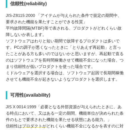
信頼性(reliability)
JIS-Z8115:2000 「アイテムが与えられた条件で規定の期間中、
要求された機能を果たすことができる性質」
平均故障間隔(MTBF)等で表される、プロダクトがどれくらい故
障しないか表します。
ソフトウェアはわりと短い期間で故障するプロダクトは多いで
す。PCの調子が悪くなったときに「とりあえず再起動」と言っ
たことがある方も多いのではないかと思いますが、再起動で直る
のはソフトウェアを長時間稼働させて機能不全になった場合、つ
まり信頼性が低いプロダクトを使った場合です。
ミドルウェアを選択する場合は、ソフトウェア起因で長期間稼働
させても機能不全が起きないようなプロダクトを選択します。
可用性(availability)
JIS X 0014:1999「必要となる外部資源が与えられたときに、あ
る時点において、又はある一定の期間、機能単位が決められた条
件のもとで要求された機能を果たせる状態にある能力。」
信頼性は
プロダクトが
どれくらい機能不全になるかを表すのに対