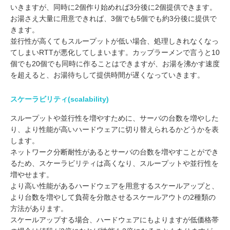
いきますが、同時に2個作り始めれば3分後に2個提供できます。
お湯さえ大量に用意できれば、3個でも5個でも約3分後に提供で
きます。
並行性が高くてもスループットが低い場合、処理しきれなくなっ
てしまいRTTが悪化してしまいます。カップラーメンで言うと10
個でも20個でも同時に作ることはできますが、お湯を沸かす速度
を超えると、お湯待ちして提供時間が遅くなっていきます。
スケーラビリティ(scalability)
スループットや並行性を増やすために、サーバの台数を増やした
り、より性能が高いハードウェアに切り替えられるかどうかを表
します。
ネットワーク分断耐性があるとサーバの台数を増やすことができ
るため、スケーラビリティは高くなり、スループットや並行性を
増やせます。
より高い性能があるハードウェアを用意するスケールアップと、
より台数を増やして負荷を分散させるスケールアウトの2種類の
方法があります。
スケールアップする場合、ハードウェアにもよりますが低価格帯