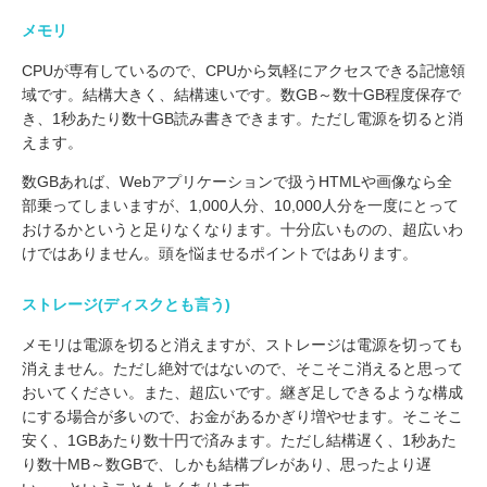
メモリ
CPUが専有しているので、CPUから気軽にアクセスできる記憶領
域です。結構大きく、結構速いです。数GB～数十GB程度保存で
き、1秒あたり数十GB読み書きできます。ただし電源を切ると消
えます。
数GBあれば、Webアプリケーションで扱うHTMLや画像なら全
部乗ってしまいますが、1,000人分、10,000人分を一度にとって
おけるかというと足りなくなります。十分広いものの、超広いわ
けではありません。頭を悩ませるポイントではあります。
ストレージ(ディスクとも言う)
メモリは電源を切ると消えますが、ストレージは電源を切っても
消えません。ただし絶対ではないので、そこそこ消えると思って
おいてください。また、超広いです。継ぎ足しできるような構成
にする場合が多いので、お金があるかぎり増やせます。そこそこ
安く、1GBあたり数十円で済みます。ただし結構遅く、1秒あた
り数十MB～数GBで、しかも結構ブレがあり、思ったより遅