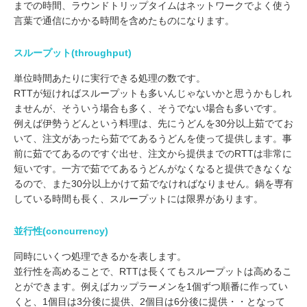
までの時間、ラウンドトリップタイムはネットワークでよく使う
言葉で通信にかかる時間を含めたものになります。
スループット(throughput)
単位時間あたりに実行できる処理の数です。
RTTが短ければスループットも多いんじゃないかと思うかもしれ
ませんが、そういう場合も多く、そうでない場合も多いです。
例えば伊勢うどんという料理は、先にうどんを30分以上茹でてお
いて、注文があったら茹でてあるうどんを使って提供します。事
前に茹でてあるのですぐ出せ、注文から提供までのRTTは非常に
短いです。一方で茹でてあるうどんがなくなると提供できなくな
るので、また30分以上かけて茹でなければなりません。鍋を専有
している時間も長く、スループットには限界があります。
並行性(concurrency)
同時にいくつ処理できるかを表します。
並行性を高めることで、RTTは長くてもスループットは高めるこ
とができます。例えばカップラーメンを1個ずつ順番に作ってい
くと、1個目は3分後に提供、2個目は6分後に提供・・となって