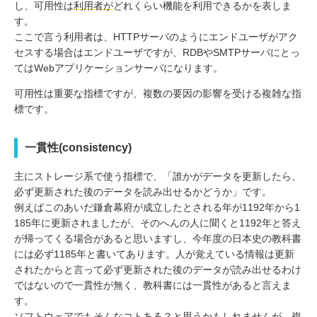
し、可用性は
利用者が
どれくらい機能を利用できるかを表しま
す。
ここで言う利用者は、HTTPサーバのようにエンドユーザがアク
セスする場合はエンドユーザですが、RDBやSMTPサーバにとっ
てはWebアプリケーションサーバになります。
可用性は重要な指標ですが、複数の要因の影響を受ける複雑な指
標です。
一貫性(consistency)
主にストレージ系で使う指標で、「誰かがデータを更新したら、
必ず更新された後のデータを読み出せるかどうか」です。
例えばこのあいだ鎌倉幕府が成立したとされる年が1192年から1
185年に更新されましたが、そのへんの人に聞くと1192年と答え
が帰ってくる場合があると思いますし、今年度の日本史の教科書
には必ず1185年と書いてあります。人が覚えている情報は更新
されたからと言って必ず更新された後のデータが読み出せるわけ
ではないので一貫性が無く、教科書には一貫性があると言えま
す。
ソフトウェアでもそんなコトある？と思うかもしれませんが、複