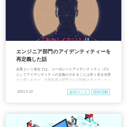
エンジニア部門のアイデンティティーを
再定義した話
企業という単位では、コーポレートアイデンティティ（CI）
としてアイデンティティの定義がされることは良く見る光景
だと思いますが、今期私達は部門でもCI同様のアイデンティ
ティを定義しました。今回はそのことについて書きたいと思
います。 部門アイデンティティ設定の背景 なぜ、部門アイデ
2021.5.10
会社のこと
部内活動
ンティティの定義をすることになったか？というと、今期の
部門の目標で掲げたからになります。 今期の目標には下記の
ように理