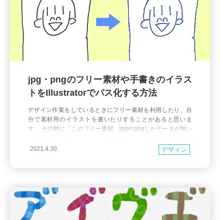
jpg・pngのフリー素材や手書きのイラス
トをIllustratorでパス化する方法
デザイン作業をしているときにフリー素材を利用したり、自
分で素材用のイラストを書いたりすることがあると思いま
す。 その時に「このフリー素材、jpgやpngしかデータが無い
けどaiデータが欲しい！」「自分で描いたイラストをパス化し
たい！」と思うことはありませんか？ そんな時に使えるIllustr
2021.4.30
デザイン
atorでのパス化の方法をご紹介します。 jpgやpng画像をパス
化する方法 画像を用意します。 フリー