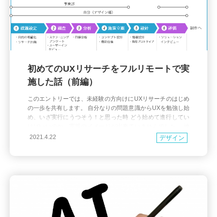
初めてのUXリサーチをフルリモートで実
施した話（前編）
このエントリーでは、未経験の方向けにUXリサーチのはじめ
の一歩を共有します。 自分なりの問題意識からUXを勉強し始
め、いざ実行にうつそう！と思った時 どう始めて進行してい
けばいいのか、実践のイメージが出来ていませんでした。 他
社の取り組みからヒントを得ようと、Webの記事を読んだり
2021.4.22
デザイン
セミナーに参加してみたのですが、 自分が知りたいような具
体的な事例はなかなか見つからず・・。 そこで、自分が初め
て実