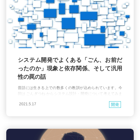
システム開発でよくある「ごん、お前だ
ったのか」現象と依存関係、そして汎用
性の罠の話
昔話には生きる上での数多くの教訓が込められています。今
回は ごんぎつね からシステム設計・開発について考えてみま
しょう。 ごんぎつねの話はみなさんもご存じの通り、いたず
2021.5.17
開発
らを悔いたごんぎつねが人知れず兵十という青年に贈り物を
届けるも最後まで気づかれないまま火縄銃で撃たれてしま
い、最後に「ごん、お前だったのか」となる話です。 さて、
達人プログラマー という書籍には 契約による設計(Design b