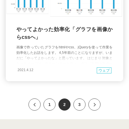
やってよかった効率化「グラフを画像か
らcssへ」
画像で作っていたグラフをhtmlやcss、jQueryを使って作業を
効率化したお話をします。 4,5年前のことになりますが、いま
だに「やってよかったな」と思っています。 はじまり 対象と
なったページは、ラクーンホールディングス（当時はラクー
ン）のIR情報にあった「業績ハイライト」と「財務ハイライ
2021.4.12
ウェブ
ト」のページです。 当時は年に1回更新作業があり、イラレを
使ってすべてのグラフを画像で作成していまし
1
2
3