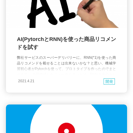
AI(PytorchとRNN)を使った商品リコメン
ドを試す
弊社サービスのスーパーデリバリーに、RNN(*1)を使った商
品リコメンドを載せることは出来ないかな？と思い、機械学
習初心者がPytorchを使って、プロトタイプを作ったのでまと
めます。 今回作成したニューラルネットは、RNNを中心とし
たもので、 商品IDを埋め込んだベクトルを作成→RNNに入力
2021.4.21
開発
→全結合層に入力するというモデルです。 このモデルを損失
関数を交差エントロピーとして、確率的