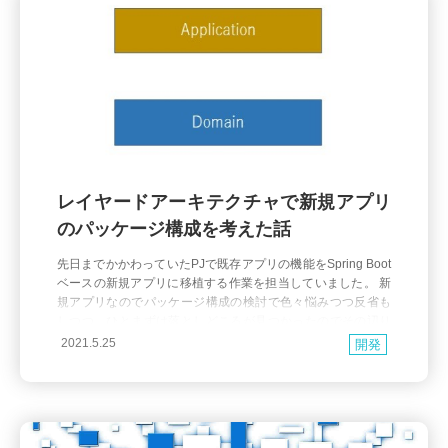
レイヤードアーキテクチャで新規アプリ
のパッケージ構成を考えた話
先日までかかわっていたPJで既存アプリの機能をSpring Boot
ベースの新規アプリに移植する作業を担当していました。 新
規アプリなのでパッケージ構成の検討で色々悩みつつ反省も
しつつ、ひとまずは落としどころが見つかったのでその辺り
の話をまとめようかと思います。 要件・仕様 弊社の決済事業
2021.5.25
開発
[Paid]での決済情報登録に関する一部機能を提供できるWebA
PIを作成します。 機能の概要は以下の通り