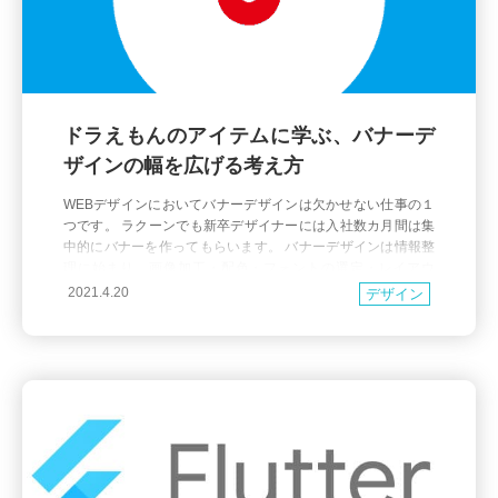
ドラえもんのアイテムに学ぶ、バナーデ
ザインの幅を広げる考え方
WEBデザインにおいてバナーデザインは欠かせない仕事の１
つです。 ラクーンでも新卒デザイナーには入社数カ月間は集
中的にバナーを作ってもらいます。 バナーデザインは情報整
理に始まり、画像加工・配色・フォントの選定・レイアウ
ト・枠内のバランス調整などデザインの基礎が詰め込まれて
2021.4.20
デザイン
います。 WEBデザインの初歩でありながら難易度が高く奥深
い制作作業なんですね... そのため部内のメンバーから「ペー
ジより