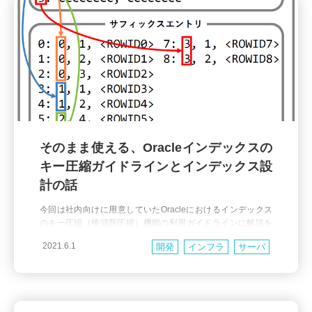
そのまま使える、Oracleインデックスの
キー圧縮ガイドラインとインデックス設
計の話
今回は社内向けに用意していたOracleにおけるインデックス
のキー圧縮（接頭辞圧縮）機能の利用ガイドラインに解説を
加えて外部公開します。 この機能はインデックスのパフォー
2021.6.1
開発
インフラ
サーバ
マンス改善に対して効果的な一方でガイドラインがないと適
切な利用が難しくもあります。そういった場合はぜひこのガ
パフォーマンス
イドラインをそのまま活用していただけたらと思います。 ま
た本稿はインデックス設計についても多分に触れているの
で、キー圧縮