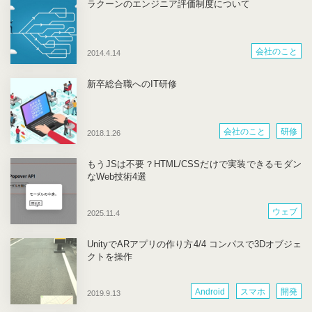
ラクーンのエンジニア評価制度について
会社のこと
2014.4.14
新卒総合職へのIT研修
会社のこと
研修
2018.1.26
もうJSは不要？HTML/CSSだけで実装できるモダン
なWeb技術4選
ウェブ
2025.11.4
UnityでARアプリの作り方4/4 コンパスで3Dオブジェ
クトを操作
Android
スマホ
開発
2019.9.13