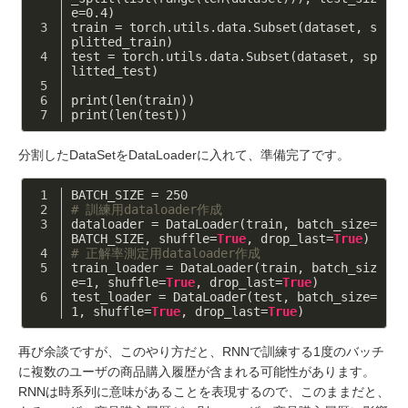
e=
0.4
)
train = torch.utils.data.Subset(dataset, s
plitted_train)
test = torch.utils.data.Subset(dataset, sp
litted_test)
print(len(train))
print(len(test))
分割したDataSetをDataLoaderに入れて、準備完了です。
BATCH_SIZE = 
250
# 訓練用dataloader作成
dataloader = DataLoader(train, batch_size=
BATCH_SIZE, shuffle=
True
, drop_last=
True
)
# 正解率測定用dataloader作成
train_loader = DataLoader(train, batch_siz
e=
1
, shuffle=
True
, drop_last=
True
)
test_loader = DataLoader(test, batch_size=
1
, shuffle=
True
, drop_last=
True
)
再び余談ですが、このやり方だと、RNNで訓練する1度のバッチ
に複数のユーザの商品購入履歴が含まれる可能性があります。
RNNは時系列に意味があることを表現するので、このままだと、