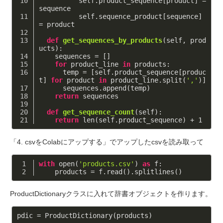
          self.product_sequence[product] = 
sequence
          self.sequence_product[sequence] 
= product
def
get_sequences_by_products
(self, prod
ucts)
:
    sequences = []
for
 product_line 
in
 products:
      temp = [self.product_sequence[produc
t] 
for
 product 
in
 product_line.split(
','
)]
      sequences.append(temp)
return
 sequences
def
get_sequence_count
(self)
:
return
 len(self.product_sequence) + 
1
「4. csvをColabにアップする」でアップしたcsvを読み取って
with
 open(
'products.csv'
) 
as
 f:
    products = f.read().splitlines()
ProductDictionaryクラスに入れて辞書オブジェクトを作ります。