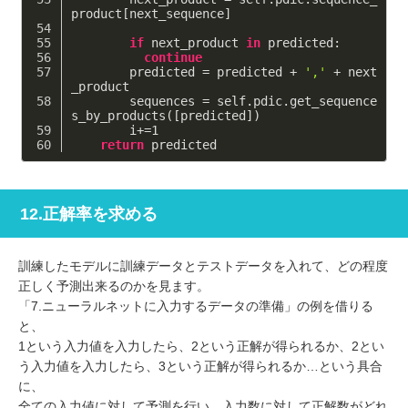
product[next_sequence]
if
 next_product 
in
 predicted:
continue
        predicted = predicted + 
','
 + next
_product
        sequences = self.pdic.get_sequence
s_by_products([predicted])
        i+=
1
return
 predicted
12.正解率を求める
訓練したモデルに訓練データとテストデータを入れて、どの程度
正しく予測出来るのかを見ます。
「7.ニューラルネットに入力するデータの準備」の例を借りる
と、
1という入力値を入力したら、2という正解が得られるか、2とい
う入力値を入力したら、3という正解が得られるか…という具合
に、
全ての入力値に対して予測を行い、入力数に対して正解数がどれ