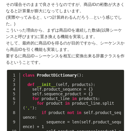
その場合そのままで良さそうなのですが、商品IDの桁数が大きく
なると計算量が膨大になってしまいます。
(実際やってみると、いつ計算終わるんだろう…という感じでし
た。)
こういった理由から、まずは商品IDを連続した数値(以降シーケ
ンスと呼びます)に置き換える機能を実装します。
そして、最終的に商品IDを得るのが目的ですから、シーケンスか
ら商品IDを引く機能も実装します。
要するに商品ID⇔シーケンスを相互に変換出来る辞書クラスを作
るということです。
class
ProductDictionary
()
:
def
__init__
(self, products)
:
    self.product_sequence = {}
    self.sequence_product = {}
for
 product_line 
in
 products:
for
 product 
in
 product_line.split
(
','
):
if
 product 
not
in
 self.product_seq
uence:
          sequence = len(self.product_sequ
ence) + 
1