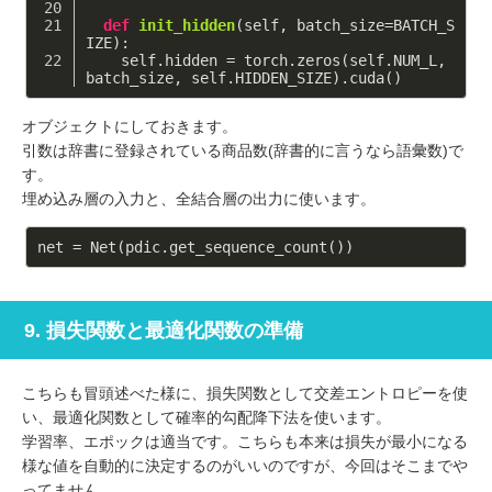
def
init_hidden
(self, batch_size=BATCH_S
IZE)
:
    self.hidden = torch.zeros(self.NUM_L, 
batch_size, self.HIDDEN_SIZE).cuda()
オブジェクトにしておきます。
引数は辞書に登録されている商品数(辞書的に言うなら語彙数)で
す。
埋め込み層の入力と、全結合層の出力に使います。
9. 損失関数と最適化関数の準備
こちらも冒頭述べた様に、損失関数として交差エントロピーを使
い、最適化関数として確率的勾配降下法を使います。
学習率、エポックは適当です。こちらも本来は損失が最小になる
様な値を自動的に決定するのがいいのですが、今回はそこまでや
ってません。