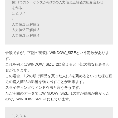
例) 1つのシーケンスから3つの入力値と正解値の組み合わせ
を作る。
1, 2, 3, 4
↓
入力値:1 正解値:2
入力値:2 正解値:3
入力値:3 正解値:4
余談ですが、下記の実装にWINDOW_SIZEという定数がありま
す。
これを例えばWINDOW_SIZE=2に変えると下記の様な組み合わ
せができます。
この場合、1,2の順で商品を買った人に3を薦めるといった様な直
近の購入商品の影響を強く出すことが出来ます。
スライディングウィンドウ法と言うそうです。
ただ今回のデータではWINDOW_SIZE=1の方が結果が良かった
ので、WINDOW_SIZE=1にしています。
1, 2, 3, 4