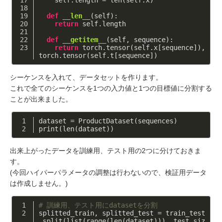
def
__len__
(self)
:
return
 self.length
def
__getitem__
(self, sequence)
:
return
 torch.tensor(self.x[sequence]), 
torch.tensor(self.t[sequence])
シーケンスを入れて、データセットを作ります。
これで全てのシーケンスを1つの入力値と1つの目標値に分割する
ことが出来ました。
dataset = ProductDataset(sequences)
print(len(dataset))
出来上がったデータを訓練用、テスト用の2つに分けておきま
す。
(今回ハイパーパラメータの調整は行わないので、検証用データ
は作成しません。)
# 訓練用、テスト用にdatasetを分割
splitted_train, splitted_test = train_test
_split(list(range(len(dataset))), test_siz