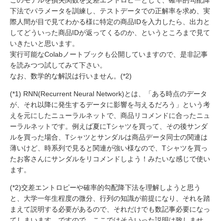
このモデルを損失関数を交差エントロピーとして、確率的勾配降
下法でパラメータを訓練し、テストデータでの正解率を求め、実
際人間が目で見てわかる様に特定の商品IDを入力したら、出力と
してどういった商品IDが返ってくるのか、というところまで見て
いきたいと思います。
実行可能なColabノートブックも公開していますので、是非記事
を読みつつ試してみて下さい。
なお、数学的な解説は行いません。(*2)
(*1) RNN(Recurrent Neural Network)とは、「ある時点のデータ
が、それ以降に発生するデータに影響を与えるだろう」という考
えを元にしたニューラルネットで、商品リコメンドに合ったニュ
ーラルネットです。例えば夏にTシャツを買って、その後サンダ
ルを買った場合、Tシャツとサンダルは商品データ同士の関連は
薄いけど、時系列で見ると関連が強い様なので、Tシャツを買っ
たお客さんにサンダルをリコメンドしよう！みたいな感じで使い
ます。
(*2)交差エントロピーや確率的勾配降下法を理解しようと思う
と、大学一年生程度の微分、行列の知識が前提になり、それを踏
まえて説明する必要があるので、それだけでも数記事必要になっ
てしまいます。ですので、ここではそういった説明は致しませ