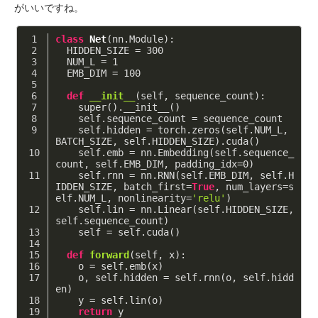
がいいですね。
class
Net
(nn.Module)
:
  HIDDEN_SIZE = 
300
  NUM_L = 
1
  EMB_DIM = 
100
def
__init__
(self, sequence_count)
:
    super().__init__()
    self.sequence_count = sequence_count
    self.hidden = torch.zeros(self.NUM_L, 
BATCH_SIZE, self.HIDDEN_SIZE).cuda()
    self.emb = nn.Embedding(self.sequence_
count, self.EMB_DIM, padding_idx=
0
)
    self.rnn = nn.RNN(self.EMB_DIM, self.H
IDDEN_SIZE, batch_first=
True
, num_layers=s
elf.NUM_L, nonlinearity=
'relu'
)
    self.lin = nn.Linear(self.HIDDEN_SIZE, 
self.sequence_count)
    self = self.cuda()
def
forward
(self, x)
:
    o = self.emb(x)
    o, self.hidden = self.rnn(o, self.hidd
en)
    y = self.lin(o)
return
 y