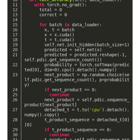
with
 torch.no_grad():
      total = 
0
      correct = 
0
for
 batch 
in
 data_loader:
        x, t = batch
        x = x.cuda()
        t = t.cuda()
        self.net.init_hidden(batch_size=
1
)
        predicted = self.net(x)
        predicted = predicted.reshape(
-1
, 
self.pdic.get_sequence_count())
        probability = torch.softmax(predic
ted[
0
], dim=
0
).cpu().detach().numpy()
        next_product = np.random.choice(se
lf.pdic.get_sequence_count(), p=probabilit
y)
if
 next_product == 
0
:
continue
        next_product = self.pdic.sequence_
product[next_product]
        detached_t = t.to(
'cpu'
).detach().
numpy().copy()
        t_product_sequence = detached_t[
0
]
[
0
]
if
 t_product_sequence == 
0
:
continue
        t_product = self.pdic.sequence_pro