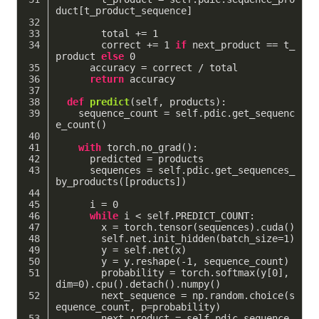
duct[t_product_sequence]
        total += 
1
        correct += 
1
if
 next_product == t_
product 
else
0
      accuracy = correct / total
return
 accuracy
def
predict
(self, products)
:
    sequence_count = self.pdic.get_sequenc
e_count()
with
 torch.no_grad():
      predicted = products
      sequences = self.pdic.get_sequences_
by_products([products])
      i = 
0
while
 i < self.PREDICT_COUNT:
        x = torch.tensor(sequences).cuda()
        self.net.init_hidden(batch_size=
1
)
        y = self.net(x)
        y = y.reshape(
-1
, sequence_count)
        probability = torch.softmax(y[
0
], 
dim=
0
).cpu().detach().numpy()
        next_sequence = np.random.choice(s
equence_count, p=probability)
        next_product = self.pdic.sequence_