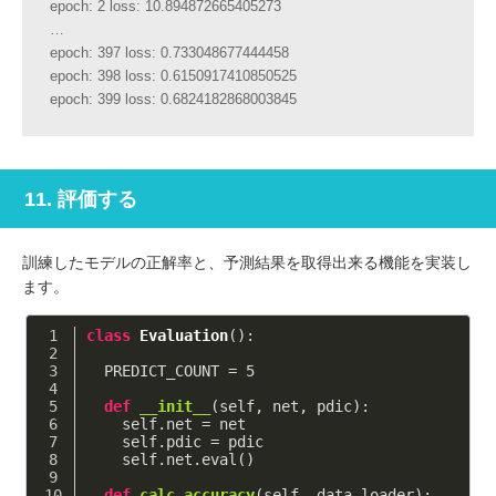
epoch: 2 loss: 10.894872665405273
…
epoch: 397 loss: 0.733048677444458
epoch: 398 loss: 0.6150917410850525
epoch: 399 loss: 0.6824182868003845
11. 評価する
訓練したモデルの正解率と、予測結果を取得出来る機能を実装し
ます。
class
Evaluation
()
:
  PREDICT_COUNT = 
5
def
__init__
(self, net, pdic)
:
    self.net = net
    self.pdic = pdic
    self.net.eval()
def
calc_accuracy
(self, data_loader)
: