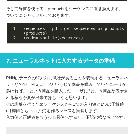
そして辞書を使って、productsをシーケンスに置き換えます。
ついでにシャッフルしておきます。
sequences = pdic.get_sequences_by_products
(products)
random.shuffle(sequences)
7. ニューラルネットに入力するデータの準備
RNNはデータの時系列に意味があることを表現するニューラルネ
ットなので、例えば1, 2という順で商品を購入していたユーザが
多ければ、1という商品を購入したユーザに2という商品が表示さ
れる様な予測が出来てほしいなと思います。
その訓練を行うためシーケンスから1つの入力値と1つの正解値
(目標値ともいいます)を作るクラスを実装します。
入力値と正解値をもう少し具体化すると、下記の様な感じです。