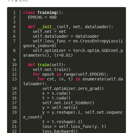
class
Training
()
:
  EPOCHS = 
400
def
__init__
(self, net, dataloader)
:
    self.net = net
    self.dataloader = dataloader
    self.loss_func = nn.CrossEntropyLoss(i
gnore_index=
0
)
    self.optimizer = torch.optim.SGD(net.p
arameters(), lr=
0.01
)
def
train
(self)
:
    self.net.train()
for
 epoch 
in
 range(self.EPOCHS):
for
 cnt, (x, t) 
in
 enumerate(self.da
taloader):
        self.optimizer.zero_grad()
        x = x.cuda()
        t = t.cuda()
        self.net.init_hidden()
        y = self.net(x)
        y = y.reshape(
-1
, self.net.sequenc
e_count)
        t = t.reshape(
-1
)
        loss = self.loss_func(y, t)
        loss.backward()