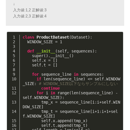
↓
入力値:1,2 正解値:3
入力値:2,3 正解値:4
class
ProductDataset
(Dataset)
:
  WINDOW_SIZE = 
1
def
__init__
(self, sequences)
:
    super().__init__()
    self.x = []
    self.t = []
for
 sequence_line 
in
 sequences:
if
 len(sequence_line) <= self.WINDOW
_SIZE: 
# WINDOW_SIZE以下ならサンプルにしない
continue
for
 i 
in
 range(len(sequence_line) - 
self.WINDOW_SIZE):
        tmp_x = sequence_line[i:i+self.WIN
DOW_SIZE]
        tmp_t = sequence_line[i+
1
:i+
1
+sel
f.WINDOW_SIZE]
        self.x.append(tmp_x)
        self.t.append(tmp_t)
    self.length = len(self.x)