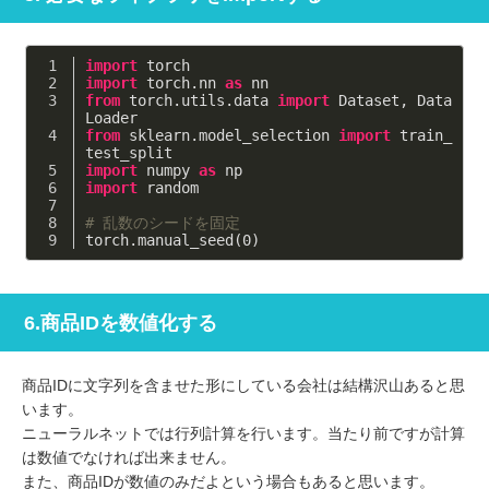
import
 torch
import
 torch.nn 
as
 nn
from
 torch.utils.data 
import
 Dataset, Data
Loader
from
 sklearn.model_selection 
import
 train_
test_split
import
 numpy 
as
 np
import
 random
# 乱数のシードを固定
torch.manual_seed(
0
)
6.商品IDを数値化する
商品IDに文字列を含ませた形にしている会社は結構沢山あると思
います。
ニューラルネットでは行列計算を行います。当たり前ですが計算
は数値でなければ出来ません。
また、商品IDが数値のみだよという場合もあると思います。