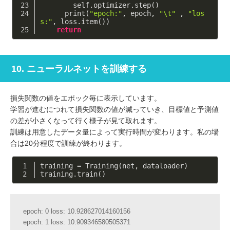
        self.optimizer.step()
      print(
"epoch:"
, epoch, 
"\t"
 , 
"los
s:"
, loss.item())
return
10. ニューラルネットを訓練する
損失関数の値をエポック毎に表示しています。
学習が進むにつれて損失関数の値が減っていき、目標値と予測値
の差が小さくなって行く様子が見て取れます。
訓練は用意したデータ量によって実行時間が変わります。私の場
合は20分程度で訓練が終わります。
training = Training(net, dataloader)
training.train()
epoch: 0 loss: 10.928627014160156
epoch: 1 loss: 10.909346580505371