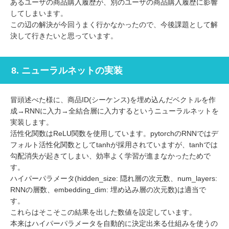
あるユーザの商品購入履歴が、別のユーザの商品購入履歴に影響
してしまいます。
この辺の解決が今回うまく行かなかったので、今後課題として解
決して行きたいと思っています。
8. ニューラルネットの実装
冒頭述べた様に、商品ID(シーケンス)を埋め込んだベクトルを作
成→RNNに入力→全結合層に入力するというニューラルネットを
実装します。
活性化関数はReLU関数を使用しています。pytorchのRNNではデ
フォルト活性化関数としてtanhが採用されていますが、tanhでは
勾配消失が起きてしまい、効率よく学習が進まなかったためで
す。
ハイパーパラメータ(hidden_size: 隠れ層の次元数、num_layers:
RNNの層数、embedding_dim: 埋め込み層の次元数)は適当で
す。
これらはそこそこの結果を出した数値を設定しています。
本来はハイパーパラメータを自動的に決定出来る仕組みを使うの