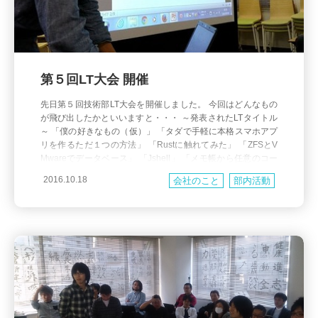
第５回LT大会 開催
先日第５回技術部LT大会を開催しました。 今回はどんなもの
が飛び出したかといいますと・・・ ～発表されたLTタイトル
～ 「僕の好きなもの（仮）」 「タダで手軽に本格スマホアプ
リを作るただ１つの方法」 「Rustに触れてみた」 「ZFSとV
Mwareでデータベース」 「Jshell」 「メモ帳から任意のコー
ドを実行する」 「JSOX・ISMS担当から見た「システム設計
2016.10.18
会社のこと
部内活動
で意識してほしいこと」」 「C