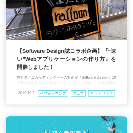
【Software Design誌コラボ企画】『“速
い”Webアプリケーションの作り方』を
開催しました！
弊社テクニカルディレクターの羽山が『Software Design』10
月号の特集記事を執筆させていただいたご縁で、 技術評論社
様にもご協力いただき開催となったこの企画。 多数の方にご
2019.10.2
パフォーマンス
ウェブ
ネットワーク
参加いただき、無事開催することができました。 登壇者の皆
様、技術評論社の中田さん、 忙しい中参加していただいた皆
社外活動
JavaScript
様、ありがとうございました！ 左から合同会社レッドボック
スの小川さん、スパイスファクトリー株式会