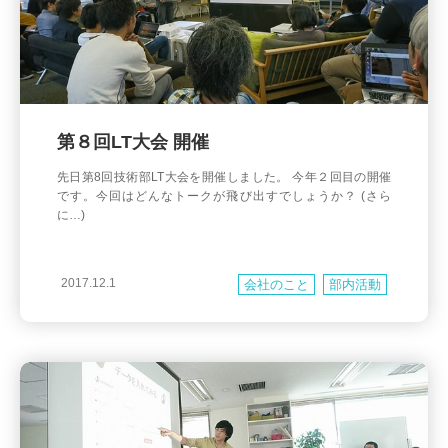
第８回LT大会 開催
先日第8回技術部LT大会を開催しました。 今年２回目の開催
です。今回はどんなトークが飛び出すでしょうか？ (さら
に…)
2017.12.1
会社のこと
部内活動