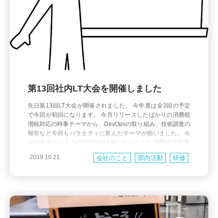
第13回社内LT大会を開催しました
先日第13回LT大会が開催されました。 今年度は全3回の予定
で今回が初回になります。 今月リリースしたばかりの消費税
増税対応の時事テーマから、DevOpsの取り組み、技術調査の
報告など今回もバラエティに富んだテーマが揃いました。 今
回の発表テーマ ALEMOのM&A後にやったこと 消費税PJ概要
PaidってOpenAPI使ってないの？ by利用検討中の企業さん 人
2019.10.21
会社のこと
部内活動
研修
間らしさとはなに