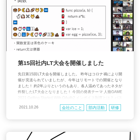
第15回社内LT大会を開催しました
先日第15回LT大会を開催しました。 昨年はコロナ禍により開
催が見送られていましたが、今年はリモートでの開催となり
ました！ 約2年ぶりというのもあり、各人温めてあったネタが
炸裂したLT大会となりました！ 今回の発表テーマ 人狼GAME
2021 Getting Started With OAuth2 インボイス制度とは？ パス
ワードのいろは webRTC業務で使える？ launchcart
2021.10.26
会社のこと
部内活動
研修