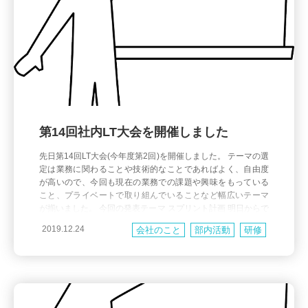
第14回社内LT大会を開催しました
先日第14回LT大会(今年度第2回)を開催しました。 テーマの選
定は業務に関わることや技術的なことであればよく、自由度
が高いので、今回も現在の業務での課題や興味をもっている
こと、プライベートで取り組んでいることなど幅広いテーマ
が揃いました。 今回の発表テーマ スプリント計画 明日からで
きるScrumプラクティス Oracleのお話 RBSの権限付与状況を
2019.12.24
会社のこと
部内活動
研修
チェックするやつ 親戚の工場の印刷機