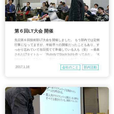
第６回LT大会 開催
先日第６回技術部LT大会を開催しました。 もう部内では定例
行事になってますが、年始早々の開催だったこともあり、す
っかり忘れていて当日慌てて準備している人も（笑） ～発表
されたLTタイトル～ 「RubotyでSlack botを作ってみた」 「K
intoneを試してみた」 「電話システムを解読してみた」 「ク
ライアントPC暗号化状況管理」 「ジョブ管理ツールRundeck
2017.1.16
会社のこと
部内活動
の紹介」 (さらに&h