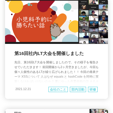
第16回社内LT大会を開催しました
先日、第16回LT大会を開催しましたので、その様子を報告さ
せていただきます！ 前回開催から2ヶ月空きましたが、今回も
個々人個性のあるLTが繰り広げられました！！ 今回の発表テ
ーマ XSSについて 人はなぜ equals と hashCode を同時に実
装しなければいけないのか？ 夏にやった作業依頼の話 そろそ
ろウィンドウ関数についてググるのをやめたい PLやってみた
2021.12.21
会社のこと
部内活動
研修
プログラミングで学んだ