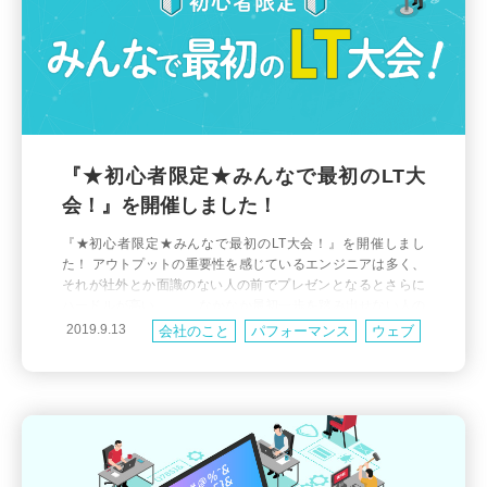
『★初心者限定★みんなで最初のLT大
会！』を開催しました！
『★初心者限定★みんなで最初のLT大会！』を開催しまし
た！ アウトプットの重要性を感じているエンジニアは多く、
それが社外とか面識のない人の前でプレゼンとなるとさらに
ハードルが高い。。。 なかなか最初一歩を踏み出せない人の
ためにと企画したこのイベントですが、 事前申込みの8名と飛
2019.9.13
会社のこと
パフォーマンス
ウェブ
び入り参加2名を加え、計10本のLTが発表されました。 中
社外活動
堅・ベテランエンジニアから研修期間終わりたての初々しい