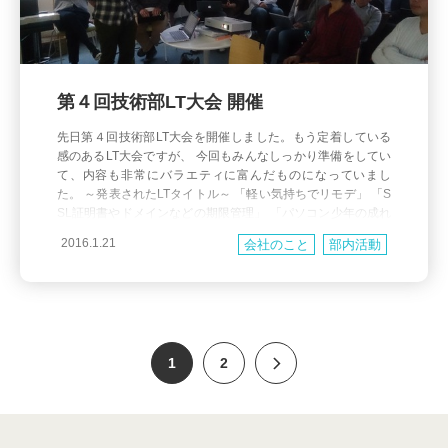
第４回技術部LT大会 開催
先日第４回技術部LT大会を開催しました。もう定着している
感のあるLT大会ですが、 今回もみんなしっかり準備をしてい
て、内容も非常にバラエティに富んだものになっていまし
た。 ～発表されたLTタイトル～ 「軽い気持ちでリモデ」 「S
SL証明書やドメインなどの期限管理」 「パソコン少年の成れ
の果ての懐古（または、劣化移植への限りなき愛情）」 「キ
2016.1.21
会社のこと
部内活動
ャッシュフロー計算書を作ってみた」 「URIHOの社内ツ
1
2