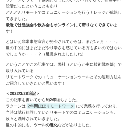
段階だったということもあり
どんどんリモートでコミュニケーションを行うナレッジが成熟し
てきました。
最近では勉強会や飲み会もオンラインにて滞りなくできていま
す！
とはいえ非常事態宣言が発令されてからは、まだ1ヵ月・・・。
世の中的にはまだまだやり辛さを感じている方も多いのではない
でしょうか・・・？（延長されましたしね）
ということでこの記事では、弊社（というか主に技術戦略部）で
取り入れている
リモートワークでのコミュニケーションツールとその運用方法を
ご紹介していきたいと思います！
＜2022/3/28追記＞
この記事を書いてから
約2年
経ちました。
ラクーンは
2年間ほぼリモートワーク
にて業務を行っており、
当時は試行錯誤していたリモートでのコミュニケーションも、
段々と洗練されていきました。
世の中的にも、
ツールの進化
などがありました。