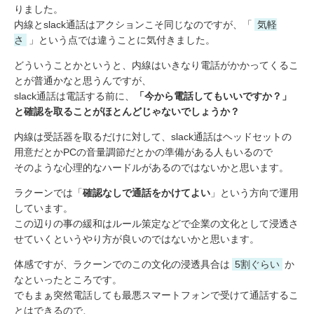
りました。
内線とslack通話はアクションこそ同じなのですが、「
気軽
さ
」という点では違うことに気付きました。
どういうことかというと、内線はいきなり電話がかかってくるこ
とが普通かなと思うんですが、
slack通話は電話する前に、
「今から電話してもいいですか？」
と確認を取ることがほとんどじゃないでしょうか？
内線は受話器を取るだけに対して、slack通話はヘッドセットの
用意だとかPCの音量調節だとかの準備がある人もいるので
そのような心理的なハードルがあるのではないかと思います。
ラクーンでは「
確認なしで通話をかけてよい
」という方向で運用
しています。
この辺りの事の緩和はルール策定などで企業の文化として浸透さ
せていくというやり方が良いのではないかと思います。
体感ですが、ラクーンでのこの文化の浸透具合は
5割ぐらい
か
なといったところです。
でもまぁ突然電話しても最悪スマートフォンで受けて通話するこ
とはできるので、