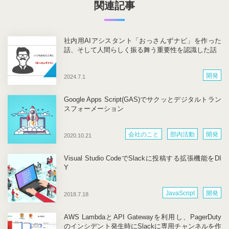
関連記事
社内用AIアシスタント「おっさんずナビ」を作った
話、そして人間らしく振る舞う重要性を認識した話
開発
2024.7.1
Google Apps Script(GAS)でサクッとデジタルトラン
スフォーメーション
会社のこと
部内活動
開発
2020.10.21
Visual Studio CodeでSlackに投稿する拡張機能をDI
Y
JavaScript
開発
2018.7.18
AWS LambdaとAPI Gatewayを利用し、PagerDuty
のインシデント発生時にSlackに専用チャンネルを作