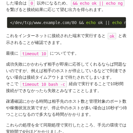
した場合は
以外になるため、
0
&& echo ok || echo ng
を繋げると接続結果に応じて望む出力を得られます。
</dev/tcp/www.example.com/80 && 
echo
 ok || 
echo
これをインターネットに接続された端末で実行すると
と表
ok
示されることが確認できます。
最後に
についてです。
timeout 10
成功失敗にかかわらず相手が即座に応答してくれるならば問題な
いのですが、例えば相手のホストが停止しているなどで到達でき
ない場合は接続タイムアウトまで待たされてしまいます。
そこで
経由で実行することで10秒間
timeout 10 bash -c
接続ができなかったら失敗とみなすこととします。
疎通確認にかかる時間は相手先のホスト数と管理対象のポート数
や稼働状況次第ですが、停止中のホストが多い場合は10秒ずつ待
つことになるので多大なる時間がかかります。
これらの処理を全て同期処理で実行したところ、手元の環境では
実時間で4分ほどかかりました。