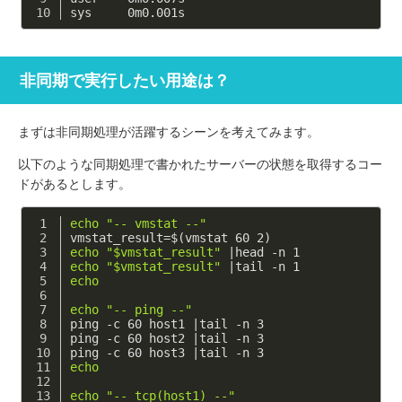
sys     0m0.001s
非同期で実行したい用途は？
まずは非同期処理が活躍するシーンを考えてみます。
以下のような同期処理で書かれたサーバーの状態を取得するコー
ドがあるとします。
echo
"-- vmstat --"
vmstat_result=$(vmstat 60 2)
echo
"
$vmstat_result
"
 |head -n 1
echo
"
$vmstat_result
"
 |tail -n 1
echo
echo
"-- ping --"
ping -c 60 host1 |tail -n 3
ping -c 60 host2 |tail -n 3
ping -c 60 host3 |tail -n 3
echo
echo
"-- tcp(host1) --"