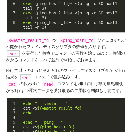
exec
 {ping_host1_fd}< <(ping -c 60 host1 |
tail -n 3)
exec
 {ping_host2_fd}< <(ping -c 60 host2 |
tail -n 3)
exec
 {ping_host3_fd}< <(ping -c 60 host3 |
tail -n 3)
や
などにはそれぞ
$vmstat_result_fd
$ping_host1_fd
れ開かれたファイルディスクリプタの数値が入ります。
を実行した時点でコマンドの実行も始まるので、時間の
exec
かかるコマンドをすべて並列で開始しておきます。
続けて以下のようにそれぞれのファイルディスクリプタから実行
結果を
コマンドで読み込みます。
cat
の代わりに
コマンドを利用すれば非同期処理側
cat
read
から1行ずつ逐次データを受け取るので柔軟な制御も可能です。
echo
"-- vmstat --"
cat <&
${vmstat_result_fd}
echo
echo
"-- ping --"
cat <&
${ping_host1_fd}
cat <&
${ping_host2_fd}