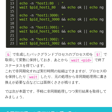
echo
 -n 
"host1:80  : "
wait
$pid_host1_80
   && 
echo
 ok || 
echo
 ng
echo
 -n 
"host1:3000: "
wait
$pid_host1_3000
 && 
echo
 ok || 
echo
 ng
echo
 -n 
"host1:3001: "
wait
$pid_host1_3001
 && 
echo
 ok || 
echo
 ng
echo
 -n 
"host1:3002: "
wait
$pid_host1_3002
 && 
echo
 ok || 
echo
 ng
で生成したバックグランドプロセスのプロセスIDを
で
&
$!
取得して変数に保持しておき、あとから
で終了
wait <pid>
ステータスを得ています。
これで非同期化すれば実行時間の短縮はできますが、プロセスID
を保持したり
したり、元の処理から非同期処理用に書き
wait
換えが必要な点などには面倒くささが残ります。
では次が本題です。手軽に非同期処理しつつ実行結果を取得して
みましょう。