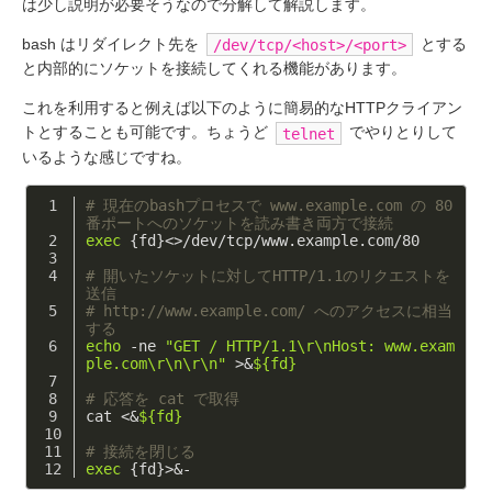
は少し説明が必要そうなので分解して解説します。
bash はリダイレクト先を
とする
/dev/tcp/<host>/<port>
と内部的にソケットを接続してくれる機能があります。
これを利用すると例えば以下のように簡易的なHTTPクライアン
トとすることも可能です。ちょうど
でやりとりして
telnet
いるような感じですね。
# 現在のbashプロセスで www.example.com の 80
番ポートへのソケットを読み書き両方で接続
exec
 {fd}<>/dev/tcp/www.example.com/80
# 開いたソケットに対してHTTP/1.1のリクエストを
送信
# http://www.example.com/ へのアクセスに相当
する
echo
 -ne 
"GET / HTTP/1.1\r\nHost: www.exam
ple.com\r\n\r\n"
 >&
${fd}
# 応答を cat で取得
cat <&
${fd}
# 接続を閉じる
exec
 {fd}>&-