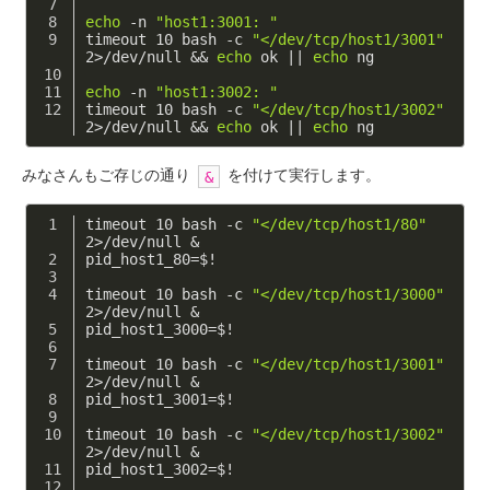
echo
 -n 
"host1:3001: "
timeout 10 bash -c 
"</dev/tcp/host1/3001"
2>/dev/null && 
echo
 ok || 
echo
 ng
echo
 -n 
"host1:3002: "
timeout 10 bash -c 
"</dev/tcp/host1/3002"
2>/dev/null && 
echo
 ok || 
echo
 ng
みなさんもご存じの通り
を付けて実行します。
&
timeout 10 bash -c 
"</dev/tcp/host1/80"
2>/dev/null &
pid_host1_80=$!
timeout 10 bash -c 
"</dev/tcp/host1/3000"
2>/dev/null &
pid_host1_3000=$!
timeout 10 bash -c 
"</dev/tcp/host1/3001"
2>/dev/null &
pid_host1_3001=$!
timeout 10 bash -c 
"</dev/tcp/host1/3002"
2>/dev/null &
pid_host1_3002=$!