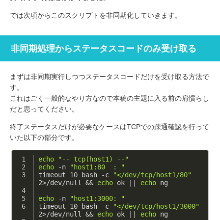
では次項からこのスクリプトを非同期化していきます。
非同期処理からステータスコードのみ受け取る
まずは非同期実行しつつステータスコードだけを受け取る方法で
す。
これはごく一般的なやり方なので本稿の主題に入る前の肩慣らし
だと思ってください。
終了ステータスだけが必要なケースはTCPでの疎通確認を行って
いた以下の部分です。
echo
"-- tcp(host1) --"
echo
 -n 
"host1:80  : "
timeout 10 bash -c 
"</dev/tcp/host1/80"
2>/dev/null && 
echo
 ok || 
echo
 ng
echo
 -n 
"host1:3000: "
timeout 10 bash -c 
"</dev/tcp/host1/3000"
2>/dev/null && 
echo
 ok || 
echo
 ng