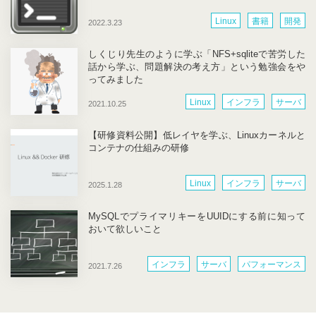
Linux
書籍
開発
2022.3.23
しくじり先生のように学ぶ「NFS+sqliteで苦労した
話から学ぶ、問題解決の考え方」という勉強会をや
ってみました
Linux
インフラ
サーバ
2021.10.25
部内活動
開発
【研修資料公開】低レイヤを学ぶ、Linuxカーネルと
コンテナの仕組みの研修
Linux
インフラ
サーバ
2025.1.28
ネットワーク
研修
開発
MySQLでプライマリキーをUUIDにする前に知って
おいて欲しいこと
インフラ
サーバ
パフォーマンス
2021.7.26
開発