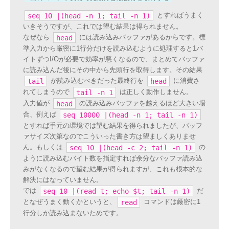
とすればうまく
seq 10 |(head -n 1; tail -n 1)
いきそうですが、これでは望む結果は得られません。
なぜなら
には読み込みバッファがあるからです。標
head
準入力から厳密に1行分だけを読み込むように処理すると1バ
イトずつI/Oが必要で効率が悪くなるので、まとめてバッファ
に読み込んだ後にその中から先頭行を取得します。その結果
が読み込むべきだった最終行を
に消費さ
tail
head
れてしまうので
は正しく動作しません。
tail -n 1
入力値が
の読み込みバッファを越えるほど大きい場
head
合、例えば
seq 10000 |(head -n 1; tail -n 1)
とすれば手元の環境では望む結果を得られましたが、バッフ
ァサイズ次第なのでこういった書き方は望ましくありませ
ん。もしくは
の
seq 10 |(head -c 2; tail -n 1)
ように読み込むバイト数を指定すれば余分なバッファ読み込
みがなくなるので望む結果が得られますが、これも根本的な
解決にはなっていません。
では
だ
seq 10 |(read t; echo $t; tail -n 1)
となぜうまく動くかというと、
コマンドは厳密に1
read
行分しか読み込まないためです。