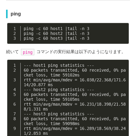
ping
ping -c 60 host1 |tail -n 3
ping -c 60 host2 |tail -n 3
ping -c 60 host3 |tail -n 3
続いて
コマンドの実行結果は以下のようになります。
ping
--- host1 ping statistics ---
60 packets transmitted, 60 received, 0% pa
cket loss, time 59102ms
rtt min/avg/max/mdev = 16.038/22.368/171.6
14/20.877 ms
--- host2 ping statistics ---
60 packets transmitted, 60 received, 0% pa
cket loss, time 59105ms
rtt min/avg/max/mdev = 16.231/18.398/21.58
8/1.331 ms
--- host3 ping statistics ---
60 packets transmitted, 60 received, 0% pa
cket loss, time 59098ms
rtt min/avg/max/mdev = 16.289/18.569/38.24
1/2.853 ms