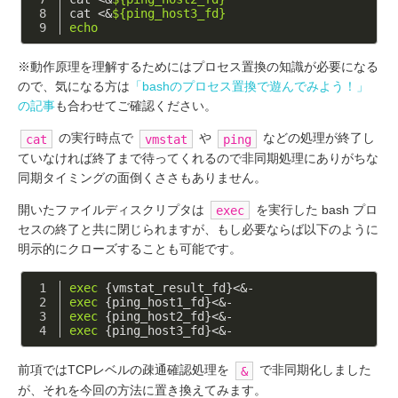
cat <&
${ping_host3_fd}
echo
※動作原理を理解するためにはプロセス置換の知識が必要になる
ので、気になる方は
「bashのプロセス置換で遊んでみよう！」
の記事
も合わせてご確認ください。
の実行時点で
や
などの処理が終了し
cat
vmstat
ping
ていなければ終了まで待ってくれるので非同期処理にありがちな
同期タイミングの面倒くささもありません。
開いたファイルディスクリプタは
を実行した bash プロ
exec
セスの終了と共に閉じられますが、もし必要ならば以下のように
明示的にクローズすることも可能です。
exec
 {vmstat_result_fd}<&-
exec
 {ping_host1_fd}<&-
exec
 {ping_host2_fd}<&-
exec
 {ping_host3_fd}<&-
前項ではTCPレベルの疎通確認処理を
で非同期化しました
&
が、それを今回の方法に置き換えてみます。