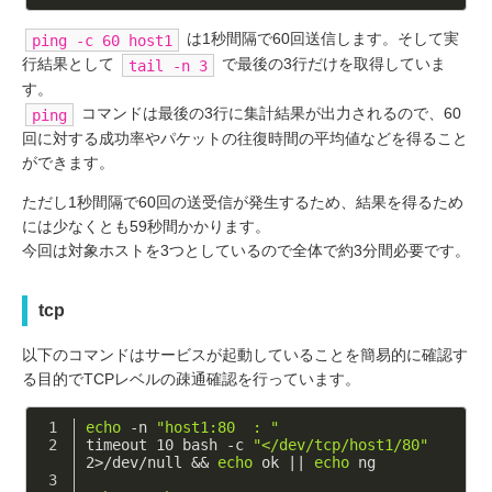
は1秒間隔で60回送信します。そして実
ping -c 60 host1
行結果として
で最後の3行だけを取得していま
tail -n 3
す。
コマンドは最後の3行に集計結果が出力されるので、60
ping
回に対する成功率やパケットの往復時間の平均値などを得ること
ができます。
ただし1秒間隔で60回の送受信が発生するため、結果を得るため
には少なくとも59秒間かかります。
今回は対象ホストを3つとしているので全体で約3分間必要です。
tcp
以下のコマンドはサービスが起動していることを簡易的に確認す
る目的でTCPレベルの疎通確認を行っています。
echo
 -n 
"host1:80  : "
timeout 10 bash -c 
"</dev/tcp/host1/80"
2>/dev/null && 
echo
 ok || 
echo
 ng