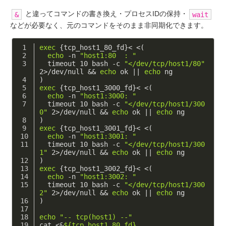
と違ってコマンドの書き換え・プロセスIDの保持・
&
wait
などが必要なく、元のコマンドをそのまま非同期化できます。
exec
 {tcp_host1_80_fd}< <(
echo
 -n 
"host1:80  : "
  timeout 10 bash -c 
"</dev/tcp/host1/80"
2>/dev/null && 
echo
 ok || 
echo
 ng
)
exec
 {tcp_host1_3000_fd}< <(
echo
 -n 
"host1:3000: "
  timeout 10 bash -c 
"</dev/tcp/host1/300
0"
 2>/dev/null && 
echo
 ok || 
echo
 ng
)
exec
 {tcp_host1_3001_fd}< <(
echo
 -n 
"host1:3001: "
  timeout 10 bash -c 
"</dev/tcp/host1/300
1"
 2>/dev/null && 
echo
 ok || 
echo
 ng
)
exec
 {tcp_host1_3002_fd}< <(
echo
 -n 
"host1:3002: "
  timeout 10 bash -c 
"</dev/tcp/host1/300
2"
 2>/dev/null && 
echo
 ok || 
echo
 ng
)
echo
"-- tcp(host1) --"
cat <&
${tcp_host1_80_fd}