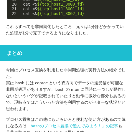
cat <&
${tcp_host1_3000_fd}
cat <&
${tcp_host1_3001_fd}
cat <&
${tcp_host1_3002_fd}
これらすべてを非同期化したところ、元々は4分ほどかかってい
た処理が1分で完了できるようになりました。
まとめ
今回はプロセス置換を利用した非同期処理の実行方法の紹介でし
た。
実は bash には coproc という双方向でデータの送受信が可能な
非同期処理がありますが、bash の man に同時に一つしか動作し
ないというバグが記載されていたりと動作に微妙な部分もあるの
で、現時点ではこういった方法を利用するのがベターな状況だと
思われます。
プロセス置換はこの他にもいろいろと便利な使い方があるので気
になる方は
「bashのプロセス置換で遊んでみよう！」の記事
も