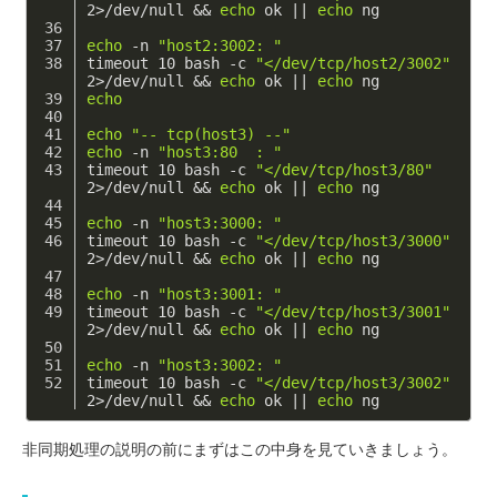
2>/dev/null && 
echo
 ok || 
echo
 ng
echo
 -n 
"host2:3002: "
timeout 10 bash -c 
"</dev/tcp/host2/3002"
2>/dev/null && 
echo
 ok || 
echo
 ng
echo
echo
"-- tcp(host3) --"
echo
 -n 
"host3:80  : "
timeout 10 bash -c 
"</dev/tcp/host3/80"
2>/dev/null && 
echo
 ok || 
echo
 ng
echo
 -n 
"host3:3000: "
timeout 10 bash -c 
"</dev/tcp/host3/3000"
2>/dev/null && 
echo
 ok || 
echo
 ng
echo
 -n 
"host3:3001: "
timeout 10 bash -c 
"</dev/tcp/host3/3001"
2>/dev/null && 
echo
 ok || 
echo
 ng
echo
 -n 
"host3:3002: "
timeout 10 bash -c 
"</dev/tcp/host3/3002"
2>/dev/null && 
echo
 ok || 
echo
 ng
非同期処理の説明の前にまずはこの中身を見ていきましょう。