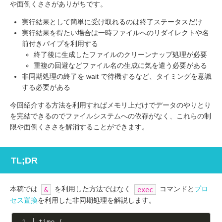
や面倒くささがありがちです。
実行結果として簡単に受け取れるのは終了ステータスだけ
実行結果を得たい場合は一時ファイルへのリダイレクトや名
前付きパイプを利用する
終了後に生成したファイルのクリーンナップ処理が必要
重複の回避などファイル名の生成に気を遣う必要がある
非同期処理の終了を wait で待機するなど、タイミングを意識
する必要がある
今回紹介する方法を利用すればメモリ上だけでデータのやりとり
を完結できるのでファイルシステムへの依存がなく、これらの制
限や面倒くささを解消することができます。
TL;DR
本稿では
を利用した方法ではなく
コマンドと
プロ
&
exec
セス置換
を利用した非同期処理を解説します。
time (