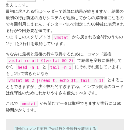
出力します。
最初に戻される行はヘッダーで以降に結果が続きますが、結果の
最初の行は前述の通りシステムが起動してからの累積値になるの
で今回利用しません。インターバルで指定した60秒後に表示され
る行が今回必要な値です。
つまりこのスクリプトは
から戻される全3行のうちの
vmstat
1行目と3行目を取得しています。
ちなみに最初と最後の行を取得するために、コマンド置換
で結果を変数に保持して
vmstat_result=$(vmstat 60 2)
から
と
にそれぞれ渡しています。
head -n 1
tail -n 1
もし1行で書きたいなら
とするこ
vmstat 60 2 |(read t; echo $t; tail -n 1)
ともできますが、少々技巧的すぎますね。インフラ関連のコード
は保守性のためにわかりやすさを優先すべきです。
これで
から望むデータは取得できますが実行には60
vmstat
秒間かかります。
1回のコマンド実行で先頭行と最後行を取得する