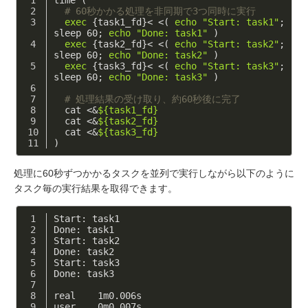
# 60秒かかる処理を非同期で3つ同時に実行
exec
 {task1_fd}< <( 
echo
"Start: task1"
; 
sleep 60; 
echo
"Done: task1"
 )
exec
 {task2_fd}< <( 
echo
"Start: task2"
; 
sleep 60; 
echo
"Done: task2"
 )
exec
 {task3_fd}< <( 
echo
"Start: task3"
; 
sleep 60; 
echo
"Done: task3"
 )
# 処理結果の受け取り、約60秒後に完了
  cat <&
${task1_fd}
  cat <&
${task2_fd}
  cat <&
${task3_fd}
)
処理に60秒ずつかかるタスクを並列で実行しながら以下のように
タスク毎の実行結果を取得できます。
Start: task1
Done: task1
Start: task2
Done: task2
Start: task3
Done: task3
real    1m0.006s
user    0m0.007s