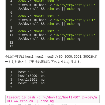
echo
 -n 
"host1:3000: "
timeout 10 bash -c 
"</dev/tcp/host1/3000"
2>/dev/null && 
echo
 ok || 
echo
 ng
echo
 -n 
"host1:3001: "
timeout 10 bash -c 
"</dev/tcp/host1/3001"
2>/dev/null && 
echo
 ok || 
echo
 ng
echo
 -n 
"host1:3002: "
timeout 10 bash -c 
"</dev/tcp/host1/3002"
2>/dev/null && 
echo
 ok || 
echo
 ng
...
今回の例では host1, host2, host3 の 80, 3000, 3001, 3002番ポ
ートを対象として実行結果は以下のようになります。
host1:80  : ok
host1:3000: ok
host1:3001: ng
host1:3002: ng
...
timeout 10 bash -c "</dev/tcp/host1/80" 2>/dev/n
ull && echo ok || echo ng