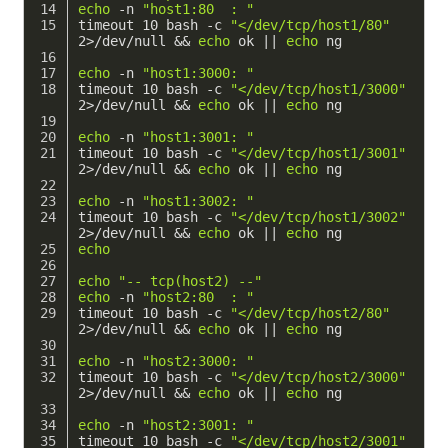
echo
 -n 
"host1:80  : "
timeout 10 bash -c 
"</dev/tcp/host1/80"
2>/dev/null && 
echo
 ok || 
echo
 ng
echo
 -n 
"host1:3000: "
timeout 10 bash -c 
"</dev/tcp/host1/3000"
2>/dev/null && 
echo
 ok || 
echo
 ng
echo
 -n 
"host1:3001: "
timeout 10 bash -c 
"</dev/tcp/host1/3001"
2>/dev/null && 
echo
 ok || 
echo
 ng
echo
 -n 
"host1:3002: "
timeout 10 bash -c 
"</dev/tcp/host1/3002"
2>/dev/null && 
echo
 ok || 
echo
 ng
echo
echo
"-- tcp(host2) --"
echo
 -n 
"host2:80  : "
timeout 10 bash -c 
"</dev/tcp/host2/80"
2>/dev/null && 
echo
 ok || 
echo
 ng
echo
 -n 
"host2:3000: "
timeout 10 bash -c 
"</dev/tcp/host2/3000"
2>/dev/null && 
echo
 ok || 
echo
 ng
echo
 -n 
"host2:3001: "
timeout 10 bash -c 
"</dev/tcp/host2/3001"