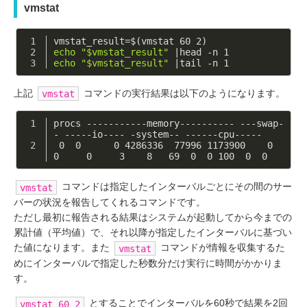
vmstat
vmstat_result=$(vmstat 60 2)
echo
"
$vmstat_result
"
 |head -n 1
echo
"
$vmstat_result
"
 |tail -n 1
上記
コマンドの実行結果は以下のようになります。
vmstat
procs -----------memory---------- ---swap-
- -----io---- -system-- ------cpu-----
 0  0      0 4286336  77996 1173900    0    
0     0     3    8   69  0  0 100  0  0
コマンドは指定したインターバルごとにその間のサー
vmstat
バーの状況を報告してくれるコマンドです。
ただし最初に報告される結果はシステムが起動してから今までの
累計値（平均値）で、それ以降が指定したインターバルに基づい
た値になります。また
コマンドが情報を収集するた
vmstat
めにインターバルで指定した秒数分だけ実行に時間がかかりま
す。
とすることでインターバルを60秒で結果を2回
vmstat 60 2