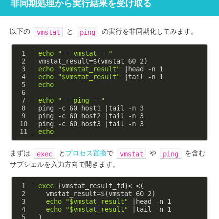
非同期処理から実行結果を受け取る
以下の
と
の実行を非同期化してみます。
vmstat
ping
echo
"-- vmstat --"
vmstat_result=$(vmstat 60 2)
echo
"
$vmstat_result
"
 |head -n 1
echo
"
$vmstat_result
"
 |tail -n 1
echo
echo
"-- ping --"
ping -c 60 host1 |tail -n 3
ping -c 60 host2 |tail -n 3
ping -c 60 host3 |tail -n 3
echo
まずは
と
プロセス置換
で
や
を含む
exec
vmstat
ping
サブシェルを入力方向で開きます。
exec
 {vmstat_result_fd}< <(
  vmstat_result=$(vmstat 60 2)
echo
"
$vmstat_result
"
 |head -n 1
echo
"
$vmstat_result
"
 |tail -n 1
)