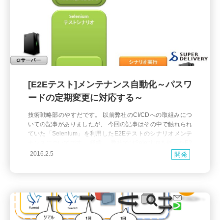
[E2Eテスト]メンテナンス自動化～パスワ
ードの定期変更に対応する～
技術戦略部のやすだです。 以前弊社のCI/CDへの取組みにつ
いての記事がありましたが、 今回の記事はその中で触れられ
ていた「Selenium」を利用したE2Eテストのシナリオメンテ
ナンスについてです。 経緯 弊社ではSeleniumを使ったE2
Eテストを行っています。 その中で、ログイン後の機能に
2016.2.5
開発
ついて確認するシナリオがあり、ログインに利用するテスト
用アカウントのパスワード