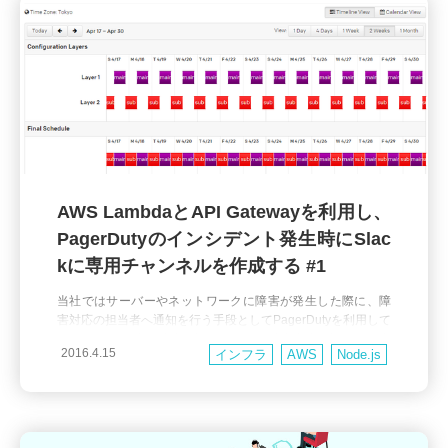
AWS LambdaとAPI Gatewayを利用し、
PagerDutyのインシデント発生時にSlac
kに専用チャンネルを作成する #1
当社ではサーバーやネットワークに障害が発生した際に、障
害対応の担当者へ通知を行う手段としてPagerDutyを利用して
います。 担当者が障害を認知した後は障害内容を調査し、必
2016.4.15
インフラ
AWS
Node.js
要に応じて開発者や責任者へエスカレーションを行うことに
なります。 障害の発生が平日の日中帯であれば関係者間のコ
ミュニケーションに問題はないのですが、夜間・休日の場合
は関係者がそれぞれ別の場所に居るこ