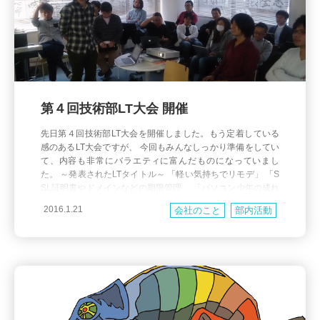
第４回技術部LT大会 開催
先日第４回技術部LT大会を開催しました。もう定着している
感のあるLT大会ですが、 今回もみんなしっかり準備をしてい
て、内容も非常にバラエティに富んだものになっていまし
た。 ～発表されたLTタイトル～ 「軽い気持ちでリモデ」 「S
SL証明書やドメインなどの期限管理」 「パソコン少年の成れ
の果ての懐古（または、劣化移植への限りなき愛情）」 「キ
2016.1.21
会社のこと
部内活動
ャッシュフロー計算書を作ってみた」 「URIHOの社内ツ