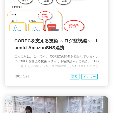
CORECを支える技術 ～ログ監視編～ fl
uentd-AmazonSNS連携
こんにちは。なべです。 CORECの開発を担当しています。
『CORECを支える技術 ～チケット駆動編～』に続き、『CO
RECを支える技術』シリーズの第2弾としてCORECのログ監
視について書きたいと思います。 旧ログ監視の問題と対策 当
初、CORECのログ監視はログ集約にくっつける形で始まりま
2016.1.28
開発
インフラ
した。 ログ集約はログファイルを一定時間ごとにバックアッ
プする仕組みで、各サーバーのログをfluentd