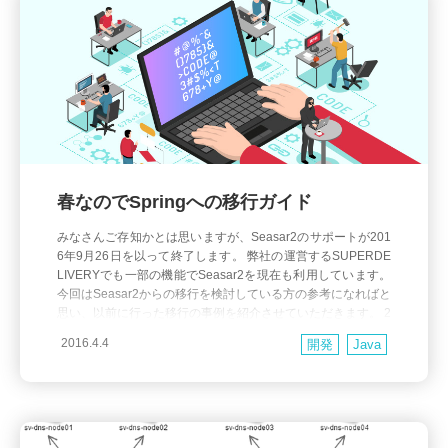
春なのでSpringへの移行ガイド
みなさんご存知かとは思いますが、Seasar2のサポートが201
6年9月26日を以って終了します。 弊社の運営するSUPERDE
LIVERYでも一部の機能でSeasar2を現在も利用しています。
今回はSeasar2からの移行を検討している方の参考になればと
思い、以前に行った移行の事例を紹介させていただきます。 2
014年にSUPERDELIVERYの商品登録機能をリニューアルし
2016.4.4
開発
Java
た際、弊社で