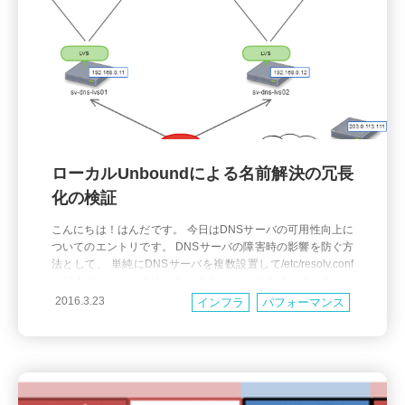
ローカルUnboundによる名前解決の冗長
化の検証
こんにちは！はんだです。 今日はDNSサーバの可用性向上に
ついてのエントリです。 DNSサーバの障害時の影響を防ぐ方
法として、 単純にDNSサーバを複数設置して/etc/resolv.conf
に記入するという方法がありますが、 その方法には、タイム
アウトの待ち時間という落とし穴があります。 /etc/resolv.con
2016.3.23
インフラ
パフォーマンス
f nameserver 192.168.0.11
ネットワーク