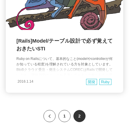
[Rails]Model/テーブル設計で必ず覚えて
おきたいSTI
Ruby on Railsについて、基本的なこと(modelやcontrollerが何
か知っている程度)を理解されている方を対象としています。
BtoBクラウド受注・発注システムCORECはRailsで開発して
います。 開発初期のコードを見直してみると失敗したなと思
うことがあります。 中でも特に開発効率に影響しているなと
2016.1.14
開発
Ruby
思うのが、RailsのActiveRecordのSTI(Single
1
2