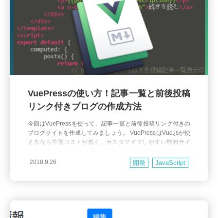
VuePressの使い方！記事一覧と前後投稿
リンク付きブログの作成方法
今回はVuePressを使って、記事一覧と前後投稿リンク付きの
ブログサイトを作成してみましょう。 VuePressはVue.jsが使
えるなら学習コストが低く、カスタマイズしやすい静的サイ
トジェネレータです。 サイトの公開にはFirebase Hostingを
利用します。 はじめに 静的サイトジェネレータとは サイトの
2018.9.26
開発
JavaScript
共通部分（ヘッダーやサイドバーなど）を自動的に自分が作
成したページと結合し