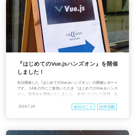
『はじめてのVue.jsハンズオン』を開催
しました！
先日開催した『はじめてのVue.jsハンズオン』の開催レポート
です。 14名の方にご参加いただき『はじめてのVue.jsハンズ
オン』勉強会を開催いたしました。 参加いただいた皆様、あ
りがとうございました。 今回残念ながら参加できなかった方
も雰囲気だけでも感じていただけたらと思います！ 会場は弊
2019.7.24
会社のこと
社外活動
社６Fのセミナールームです。当日は直前まで中国向けの越境
ECセ