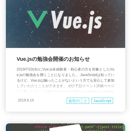
Vue.jsの勉強会開催のお知らせ
2019/7/10(水)にVue.js未経験者・初心者の方を対象としたVu
e.jsの勉強会を開くことになりました。 JavaScriptは知ってい
るけど、Vue.jsは触ったことがないという方でも安心して参加
していただくことができます。 ぜひ下記イベント詳細ページ
をご覧ください！ https://raccoon-holdings.connpass.com/eve
nt/134213/ また、ハンズオ
2019.6.10
会社のこと
JavaScript