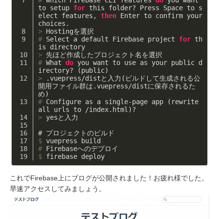
#
 Which Firebase CLI features 
do
 you want 
to setup 
for
 this folder? Press Space to s
elect features, 
then
 Enter to confirm your 
choices. 
>
 Hostingを選択
#
 Select a default Firebase project 
for
 th
is directory
>
 先ほど作成したプロジェクト名を選択
#
 What 
do
 you want to use as your public d
irectory? (public)
>
 .vuepress/distと入力(ビルドして生成される公
開用ファイル群は.vuepress/distに保存されるた
め)
#
 Configure as a single-page app (rewrite 
all urls to /index.html)?
>
 yesと入力
#
 プロジェクトのビルド
$
 vuepress build
#
 Firebaseへのデプロイ
$
 firebase deploy
これでFirebase上にブログが公開されました！お疲れ様でした。
早速アクセスしてみましょう。