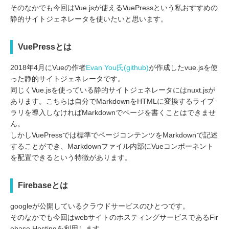
そのなかでも今回はVue.jsが使えるVuePressという私おすすめの
静的サイトジェネレータを使いたいと思います。
VuePressとは
2018年4月にVueの作者
Evan You氏(github)
が作成したvue.jsを使
った静的サイトジェネレータです。
同じくVue.jsを使っている静的サイトジェネレータにはnuxt.jsが
あります。こちらは自分でMarkdownをHTMLに変換するライブ
ラリを導入しなければMarkdownでページを書くことはできませ
ん。
しかしVuePressでは標準でページコンテンツをMarkdownで記述
することができ、Markdownファイル内部にVueコンポーネント
を配置できるという特徴があります。
Firebaseとは
googleが公開しているクラウドサービスのひとつです。
そのなかでも今回はwebサイトのホスティングサービスであるFir
ebase Hostingを利用します。