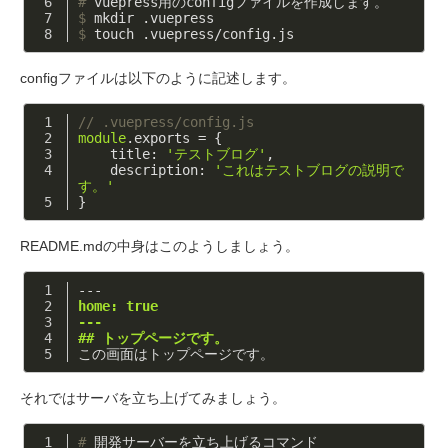
#
 vuepress用のconfigファイルを作成します。
$
 mkdir .vuepress
$
 touch .vuepress/config.js
configファイルは以下のように記述します。
// .vuepress/config.js
module
.exports = {
title
: 
'テストブログ'
,
description
: 
'これはテストブログの説明で
す。'
}
README.mdの中身はこのようしましょう。
---
home: true
---
## トップページです。
この画面はトップページです。
それではサーバを立ち上げてみましょう。
#
 開発サーバーを立ち上げるコマンド