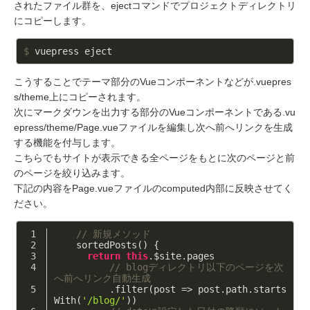
されたファイル群を、ejectコマンドでプロジェクトディレクトリ
にコピーします。
$
 vuepress eject
こうすることでテーマ部分のVueコンポーネントなどが.vuepres
s/theme上にコピーされます。
次にマークダウンを出力する部分のVueコンポーネントである.vu
epress/theme/Page.vueファイルを編集し次へ前へリンクを生成
する機能を付与します。
こちらでもサイトが表示できる全ページをもとに次のページと前
のページを絞り込みます。
下記の内容をPage.vueファイルのcomputed内部に反映させてく
ださい。
// 新規メソッド
    sortedPosts() {
return
this
.$site.pages
// blogディレクトリ以下のページを次
へ前へリンク自動生成
          .filter(post => post.path.starts
With(
'/blog/'
))