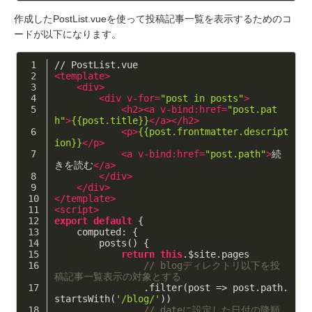
作成したPostList.vueを使って投稿記事一覧を表示するためのコ
ードが以下になります。
// PostList.vue
<
template
>
<
div
>
<
div
v-for
=
"post in posts"
>
<
h2
>
<
a
v-bind:href
=
"post.pat
h"
>
{{post.title}}
</
a
>
</
h2
>
<
p
>
{{post.frontmatter.descript
ion}}
</
p
>
<
a
v-bind:href
=
"post.path"
>
続
きを読む
</
a
>
</
div
>
</
div
>
</
template
>
<
script
>
export
default
 {
computed
: {
        posts() {
return
this
.$site.pages
// blogディレクトリ以下を投
稿記事一覧表示の対象とする
                .filter(
post
 =>
 post.path.
startsWith(
'/blog/'
))
// dateに設定した日付の降順