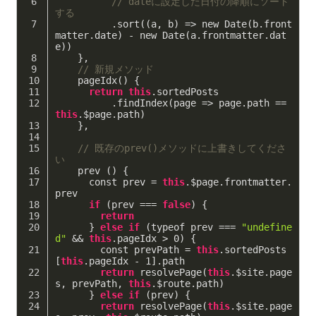
// dateに設定した日付の降順にソート
する
          .sort((a, b) => new Date(b.front
matter.date) - new Date(a.frontmatter.dat
e))
    },
// 新規メソッド
    pageIdx() {
return
this
.sortedPosts
          .findIndex(page => page.path == 
this
.$page.path)
    },
// 既存のprev()メソッドに上書きしてくださ
い
    prev () {
      const prev = 
this
.$page.frontmatter.
prev
if
 (prev === 
false
) {
return
      } 
else
if
 (typeof prev === 
"undefine
d"
 && 
this
.pageIdx > 
0
) {
        const prevPath = 
this
.sortedPosts
[
this
.pageIdx - 
1
].path
return
 resolvePage(
this
.$site.page
s, prevPath, 
this
.$route.path)
      } 
else
if
 (prev) {
return
 resolvePage(
this
.$site.page