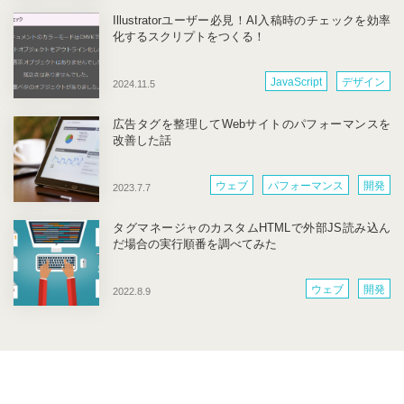
Illustratorユーザー必見！AI入稿時のチェックを効率
化するスクリプトをつくる！
JavaScript
デザイン
2024.11.5
広告タグを整理してWebサイトのパフォーマンスを
改善した話
ウェブ
パフォーマンス
開発
2023.7.7
タグマネージャのカスタムHTMLで外部JS読み込ん
だ場合の実行順番を調べてみた
ウェブ
開発
2022.8.9