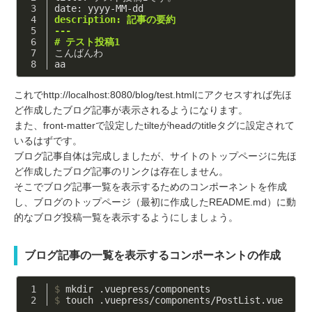
date: yyyy-MM-dd
description: 記事の要約
---
# テスト投稿1
こんばんわ  
aa
これでhttp://localhost:8080/blog/test.htmlにアクセスすれば先ほ
ど作成したブログ記事が表示されるようになります。
また、front-matterで設定したtilteがheadのtitleタグに設定されて
いるはずです。
ブログ記事自体は完成しましたが、サイトのトップページに先ほ
ど作成したブログ記事のリンクは存在しません。
そこでブログ記事一覧を表示するためのコンポーネントを作成
し、ブログのトップページ（最初に作成したREADME.md）に動
的なブログ投稿一覧を表示するようにしましょう。
ブログ記事の一覧を表示するコンポーネントの作成
$
 mkdir .vuepress/components
$
 touch .vuepress/components/PostList.vue