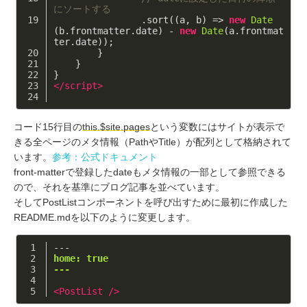
にソートする
                .sort(
(
a, b
) =>
new
Date
(b.frontmatter.date) - 
new
Date
(a.frontmat
ter.date));
        }
    }
}
</
script
>
コード15行目の
this.$site.pages
という変数にはサイトが表示で
きる全ページのメタ情報（PathやTitle）が配列として格納されて
います。
参考：公式ドキュメント
front-matterで登録したdateもメタ情報の一部として参照できる
ので、それを基準にブログ記事を並べています。
そしてPostListコンポーネントを呼び出すために最初に作成した
README.mdを以下のように変更します。
---
home: true
---
<
PostList
 />