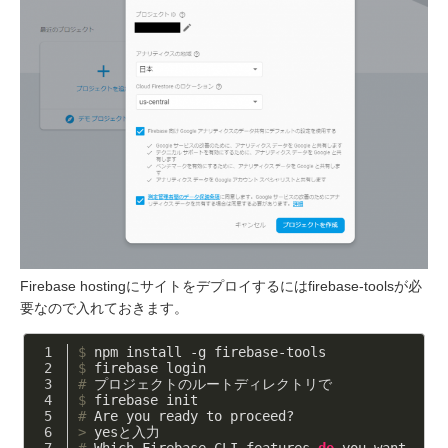
Firebase hostingにサイトをデプロイするにはfirebase-toolsが必
要なので入れておきます。
$
 npm install -g firebase-tools
$
 firebase login
#
 プロジェクトのルートディレクトリで
$
 firebase init
#
 Are you ready to proceed?
>
 yesと入力