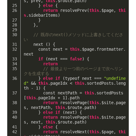
s, prev, 
this
.$route.path)
      } 
else
 {
return
 resolvePrev(
this
.$page, 
thi
s
.sidebarItems)
      }
    },
// 既存のnext()メソッドに上書きしてくださ
い
    next () {
      const next = 
this
.$page.frontmatter.
next
if
 (next === 
false
) {
return
// 最後より一つ前のページまで次へリン
クを生成する
      } 
else
if
 (typeof next === 
"undefine
d"
 && 
this
.pageIdx < 
this
.sortedPosts.leng
th - 
1
) {
        const nextPath = 
this
.sortedPosts
[
this
.pageIdx + 
1
].path
return
 resolvePage(
this
.$site.page
s, nextPath, 
this
.$route.path)
      } 
else
if
 (next) {
return
 resolvePage(
this
.$site.page
s, next, 
this
.$route.path)
      } 
else
 {
return
 resolveNext(
this
.$page, 
thi