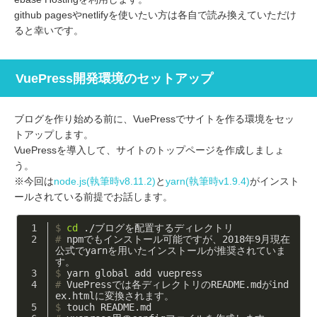
github pagesやnetlifyを使いたい方は各自で読み換えていただけ
ると幸いです。
VuePress開発環境のセットアップ
ブログを作り始める前に、VuePressでサイトを作る環境をセッ
トアップします。
VuePressを導入して、サイトのトップページを作成しましょ
う。
※今回は
node.js(執筆時v8.11.2)
と
yarn(執筆時v1.9.4)
がインスト
ールされている前提でお話します。
$
cd
 ./ブログを配置するディレクトリ
#
 npmでもインストール可能ですが、2018年9月現在
公式でyarnを用いたインストールが推奨されていま
す。
$
 yarn global add vuepress
#
 VuePressでは各ディレクトリのREADME.mdがind
ex.htmlに変換されます。
$
 touch README.md