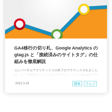
GA4移行の切り札、Google Analytics の
gtag.js と「接続済みのサイトタグ」の仕
組みを徹底解説
ユニバーサルアナリティクスの終了がアナウンスされました
ね。そこで本日はユニバーサルアナリティクスと Google アナ
リティクス 4 プロパティ（以降 GA4 と表記）を併用したり、
2022.3.18
開発
ウェブ
移行する際に使われることが多い「接続済みのサイトタグ」
機能について解説します。 「接続済みのサイトタグ」とは端
的にはユニバーサルアナリティクスの記録用に埋め込んだタ
グをそのまま使って、Google Analytics