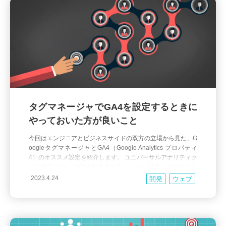
タグマネージャでGA4を設定するときに
やっておいた方が良いこと
今回はエンジニアとビジネスサイドの双方の立場から見た、G
oogleタグマネージャとGA4（Google Analytics プロパティ
4）のオススメ設定を紹介します。 ユニバーサルアナリティク
スの終了に伴ってGA4をタグマネージャを利用して設定する
方が増えていることと思います。 タグマネージャは便利なの
2023.4.24
開発
ウェブ
ですが、1つ問題点としてタグマネージャ経由でGA4を埋め込
んだ状態で任意のイベントを記録しよう