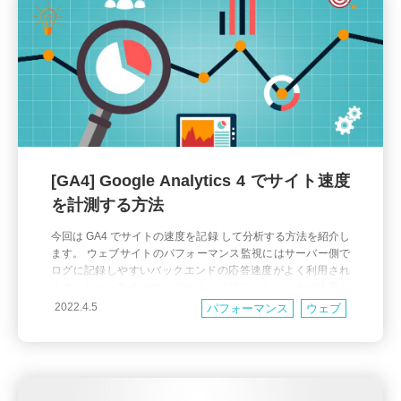
[GA4] Google Analytics 4 でサイト速度
を計測する方法
今回は GA4 でサイトの速度を記録 して分析する方法を紹介し
ます。 ウェブサイトのパフォーマンス監視にはサーバー側で
ログに記録しやすいバックエンドの応答速度がよく利用され
ます。しかし昨今のウェブサイトはフロントエンドの比重が
拡大しているので バックエンドの応答速度だけでは利用者の
2022.4.5
パフォーマンス
ウェブ
体感速度を正しく表していない という問題があります。 2023
年7月終了予定のユニバーサルアナリティクス（UA）に