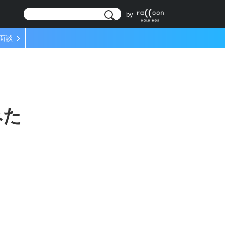
リ
by
面談
みた