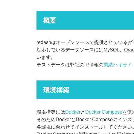
概要
redashはオープンソースで提供されている
対応しているデータソースにはMySQL、Oracle、
います。
テストデータは弊社のIR情報の
業績ハイライ
環境構築
環境構築には
Docker
と
Docker Compose
を使
そのためDockerとDocker Composeの
各環境に合わせてインストールしてください