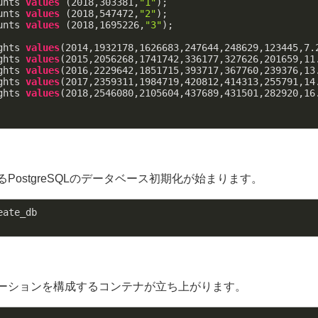
unts 
values
 (
2018
,
303381
,
"1"
);
unts 
values
 (
2018
,
547472
,
"2"
);
unts 
values
 (
2018
,
1695226
,
"3"
);
ghts 
values
(
2014
,
1932178
,
1626683
,
247644
,
248629
,
123445
,
7.
ghts 
values
(
2015
,
2056268
,
1741742
,
336177
,
327626
,
201659
,
11
ghts 
values
(
2016
,
2229642
,
1851715
,
393717
,
367760
,
239376
,
13
ghts 
values
(
2017
,
2359311
,
1984719
,
420812
,
414313
,
255791
,
14
ghts 
values
(
2018
,
2546080
,
2105604
,
437689
,
431501
,
282920
,
16
るPostgreSQLのデータベース初期化が始まります。
eate_db
リケーションを構成するコンテナが立ち上がります。