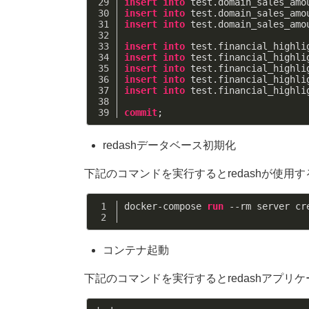
insert
into
 test.domain_sales_amo
insert
into
 test.domain_sales_amo
insert
into
 test.domain_sales_amo
insert
into
 test.financial_highli
insert
into
 test.financial_highli
insert
into
 test.financial_highli
insert
into
 test.financial_highli
insert
into
 test.financial_highli
commit
;
redashデータベース初期化
下記のコマンドを実行するとredashが使用す
docker-compose 
run
 --rm server cr
コンテナ起動
下記のコマンドを実行するとredashアプ