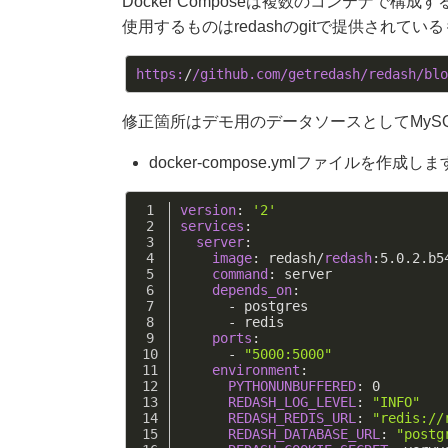
Docker Composeは複数のコンテナで
使用するものはredashのgitで提供され
https:
/
/github.com/getredash
/redash/blo
修正箇所はデモ用のデータソースとしてMyS
docker-compose.ymlファイルを作成しま
version
: 
'2'
services
:
server
:
image
: redash/
redash
:
5.0
.
2
.b5
command
: server
depends_on
:
      - postgres
      - redis
ports
:
      - 
"5000:5000"
environment
:
PYTHONUNBUFFERED
: 
0
REDASH_LOG_LEVEL
: 
"INFO"
REDASH_REDIS_URL
: 
"redis://
REDASH_DATABASE_URL
: 
"postg