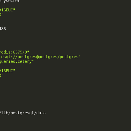
erysecret
A16EUC"
D"
486
redis:6379/0"
resql://postgres@postgres/postgres"
queries,celery"
A16EUC"
D"
/lib/postgresql/data