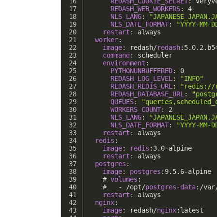
REDASH_COOKIE_SECRET
: veryv
REDASH_WEB_WORKERS
: 
4
NLS_LANG
: 
"JAPANESE_JAPAN.J
NLS_DATE_FORMAT
: 
"YYYY-MM-D
restart
: always
worker
:
image
: redash/
redash
:
5.0
.
2
.b5
command
: scheduler
environment
:
PYTHONUNBUFFERED
: 
0
REDASH_LOG_LEVEL
: 
"INFO"
REDASH_REDIS_URL
: 
"redis://
REDASH_DATABASE_URL
: 
"postg
QUEUES
: 
"queries,scheduled_
WORKERS_COUNT
: 
2
NLS_LANG
: 
"JAPANESE_JAPAN.J
NLS_DATE_FORMAT
: 
"YYYY-MM-D
restart
: always
redis
:
image
: 
redis
:
3.0
-alpine
restart
: always
postgres
:
image
: 
postgres
:
9.5
.
6
-alpine
    # 
volumes
:
    #   - /opt/
postgres-data
:/var
restart
: always
nginx
:
image
: redash/
nginx
:latest