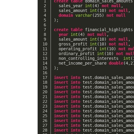
create
table
 domain_sales_amounts
  sales_year 
int
(
4
) 
not
null
,
  sales_amount 
int
(
10
) 
not
null
,
domain
varchar
(
255
) 
not
null
);
create
table
 financial_highlights
year
int
(
4
) 
not
null
,
  sales_amount 
int
(
10
) 
not
null
,
  gross_profit 
int
(
10
) 
not
null
,
  operating_profit 
int
(
10
) 
not
nu
  ordinary_profit 
int
(
10
) 
not
nul
  non_controlling_interests  
int
(
  net_income_per_share 
double
(
4
,
2
);
insert
into
 test.domain_sales_amo
insert
into
 test.domain_sales_amo
insert
into
 test.domain_sales_amo
insert
into
 test.domain_sales_amo
insert
into
 test.domain_sales_amo
insert
into
 test.domain_sales_amo
insert
into
 test.domain_sales_amo
insert
into
 test.domain_sales_amo
insert
into
 test.domain_sales_amo
insert
into
 test.domain_sales_amo
insert
into
 test.domain_sales_amo
insert
into
 test.domain_sales_amo