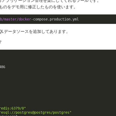
構成するアプリケーション管理を楽にしてくれるツールです。
ているものをデモ用に修正したものを使います。
b
/master/docker
QLデータソースを追加してあります。
す
486
redis:6379/0"
resql://postgres@postgres/postgres"