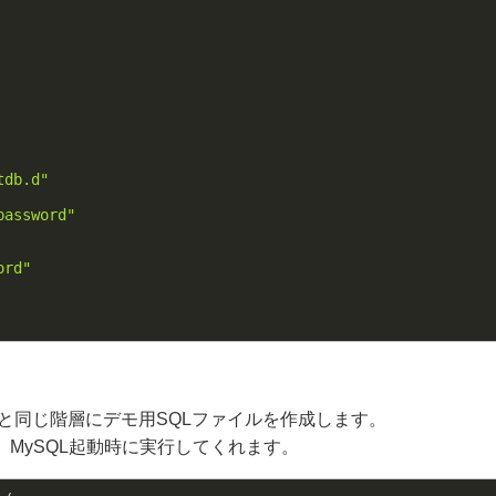
tdb.d"
password"
ord"
レクトリと同じ階層にデモ用SQLファイルを作成します。
い。MySQL起動時に実行してくれます。