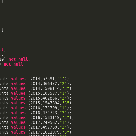
 (
 (
ll
,
l
,
10
) 
not
null
,
) 
not
null
unts 
values
 (
2014
,
57591
,
"1"
);
unts 
values
 (
2014
,
366472
,
"2"
);
unts 
values
 (
2014
,
1508114
,
"3"
);
unts 
values
 (
2015
,
105537
,
"1"
);
unts 
values
 (
2015
,
402836
,
"2"
);
unts 
values
 (
2015
,
1547894
,
"3"
);
unts 
values
 (
2016
,
171799
,
"1"
);
unts 
values
 (
2016
,
474723
,
"2"
);
unts 
values
 (
2016
,
1583119
,
"3"
);
unts 
values
 (
2017
,
249562
,
"1"
);
unts 
values
 (
2017
,
497769
,
"2"
);
unts 
values
 (
2017
,
1611979
,
"3"
);