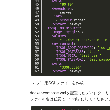
ports
:
      - 
"80:80"
depends_on
:
      - server
links
:
      - 
server
:redash
restart
: always
mysql_datasource
:
image
: 
mysql
:
5.7
volumes
:
      - 
".:/docker-entrypoint-ini
environment
:
MYSQL_ROOT_PASSWORD
: 
"root_
MYSQL_DATABASE
: 
"test"
MYSQL_USER
: 
"test_user"
MYSQL_PASSWORD
: 
"test_passw
ports
:
      - 
"3306:3306"
restart
: always
デモ用SQLファイルを作成
docker-compose.ymlを配置したディ
ファイル名は任意で「*.sql」にしてくださ