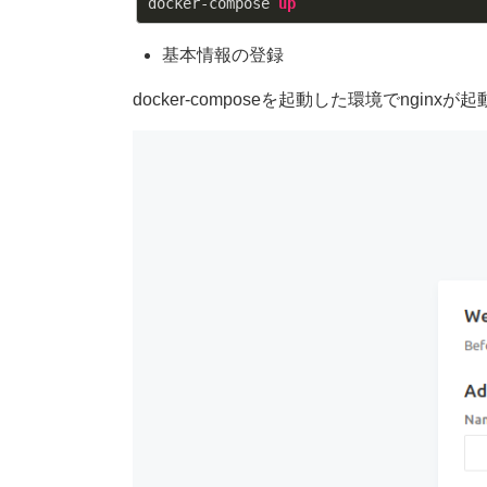
docker-compose 
up
基本情報の登録
docker-composeを起動した環境でn