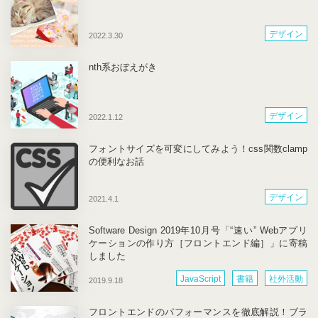
デザイン
2022.3.30
nth系おぼえがき
デザイン
2022.1.12
フォントサイズを可変にしてみよう！css関数clamp
の便利なお話
デザイン
2021.4.1
Software Design 2019年10月号「“速い” Webアプリ
ケーションの作り方［フロントエンド編］」に寄稿
しました
JavaScript
書籍
社外活動
2019.9.18
開発
フロントエンドのパフォーマンスを徹底解説！ブラ