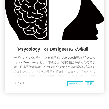
『Psycology For Designers』の要点
デザインやUXを学んでいる過程で、Joe Leech著の「Psycolo
gy For Designers」という本のことを知る機会があったのです
が、日本語訳が無かったので自分で使うための翻訳を試みて
みました。ここではその要旨を紹介してみます。 ざっくりし
たまとめ 心理学（やそれに類する学問）はUXやデザインに大
きな効果を与える。正しく使おう デザイナーは心理学を学ぶ
2019.9.4
デザイン
書籍
ことでユーザーにデザインが