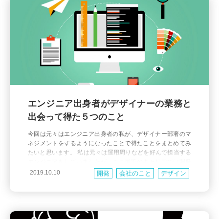
エンジニア出身者がデザイナーの業務と
出会って得た５つのこと
今回は元々はエンジニア出身者の私が、デザイナー部署のマ
ネジメントをするようになったことで得たことをまとめてみ
たいと思います。 私は元々は運用周りなどを好んで担当する
エンジニアをしていましたが、ここ最近のキャリアでは開発
チームのマネージャ、いわゆるVPoE的な役割を担当してきま
2019.10.10
開発
会社のこと
デザイン
した。ところがちょっとした大人の事情から２年程前よりデ
ザインチームのマネジメントも担うことになりました。私は
デザインという