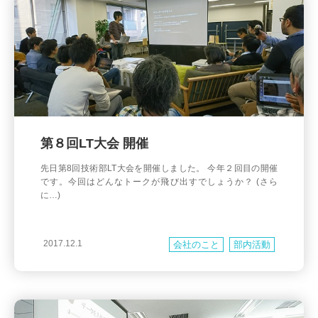
第８回LT大会 開催
先日第8回技術部LT大会を開催しました。 今年２回目の開催
です。今回はどんなトークが飛び出すでしょうか？ (さら
に…)
2017.12.1
会社のこと
部内活動