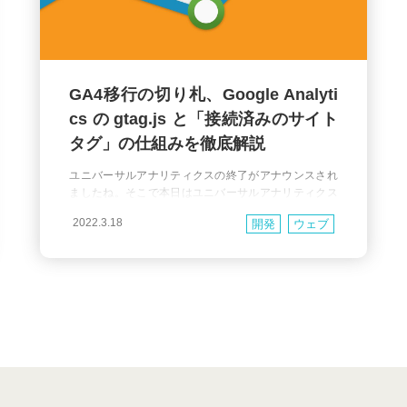
GA4移行の切り札、Google Analyti
cs の gtag.js と「接続済みのサイト
タグ」の仕組みを徹底解説
ユニバーサルアナリティクスの終了がアナウンスされ
ましたね。そこで本日はユニバーサルアナリティクス
と Google アナリティクス 4 プロパティ（以降 GA4 と
2022.3.18
開発
ウェブ
表記）を併用したり、移行する際に使われることが多
い「接続済みのサイトタグ」機能について解説しま
す。 「接続済みのサイトタグ」とは端的にはユニバー
サルアナリティクスの記録用に埋め込んだタグをその
まま使って、Google Analytics