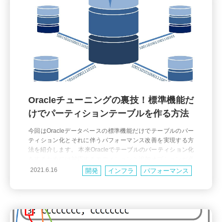
Oracleチューニングの裏技！標準機能だ
けでパーティションテーブルを作る方法
今回はOracleデータベースの標準機能だけでテーブルのパー
ティション化とそれに伴うパフォーマンス改善を実現する方
法を紹介します。 本来Oracleでテーブルのパーティション化
をするためには対応するエディションと追加オプションが必
要なので活用できる環境にいる方は多くはなさそうですが、
2021.6.16
開発
インフラ
パフォーマンス
パーティション化自体のメリットは大規模DBだけでなく、
中・小規模のDBでもパフォーマンスチューニングの手段とし
て有