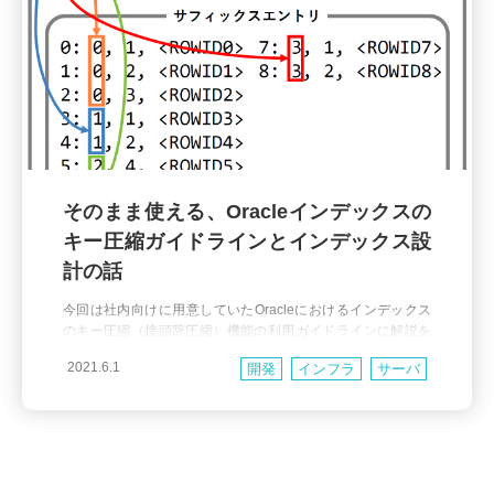
そのまま使える、Oracleインデックスの
キー圧縮ガイドラインとインデックス設
計の話
今回は社内向けに用意していたOracleにおけるインデックス
のキー圧縮（接頭辞圧縮）機能の利用ガイドラインに解説を
加えて外部公開します。 この機能はインデックスのパフォー
2021.6.1
開発
インフラ
サーバ
マンス改善に対して効果的な一方でガイドラインがないと適
切な利用が難しくもあります。そういった場合はぜひこのガ
パフォーマンス
イドラインをそのまま活用していただけたらと思います。 ま
た本稿はインデックス設計についても多分に触れているの
で、キー圧縮