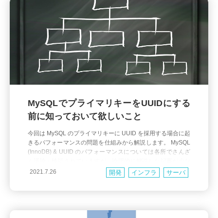
MySQLでプライマリキーをUUIDにする
前に知っておいて欲しいこと
今回は MySQL のプライマリキーに UUID を採用する場合に起
きるパフォーマンスの問題を仕組みから解説します。 MySQL
(InnoDB) & UUID のパフォーマンスについては各所でさんざ
ん議論・検証されていますが、論理的に解説した記事が少な
かったり一部には誤解を招くようなものもあるため、しっか
2021.7.26
開発
インフラ
サーバ
りと理由から理解するための情報として役立つことができれ
パフォーマンス
ばと思っています。 UUID