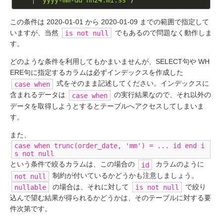
この条件は 2020-01-01 から 2020-01-09 までの範囲で指定して
いますが、当然
でもあるので問題なく動作しま
is not null
す。
どのような条件を利用してもかまいませんが、SELECT句や WH
ERE句に指定するカラムは必ずインデックスを作成した
式をそのまま記述してください。インデックスに
case when
含まれるデータは
の実行結果なので、それ以外の
case when
データを取得しようとするとテーブルへアクセスしてしまいま
す。
また、
case when trunc(order_date, 'mm') = ... id end i
s not null
という条件で絞るカラムは、この場合の
カラムのように
id
制約が付いているかどうかも注意しましょう。
not null
の場合は、それに対して
で絞り
nullable
is not null
込んで望む結果が得られるかどうかは、そのテーブルに対する要
件次第です。