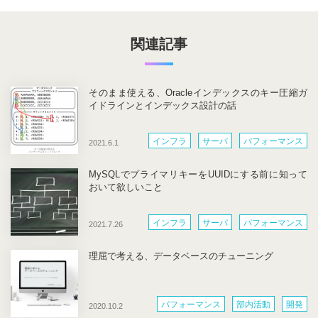
関連記事
そのまま使える、Oracleインデックスのキー圧縮ガ
イドラインとインデックス設計の話
インフラ
サーバ
パフォーマンス
2021.6.1
開発
MySQLでプライマリキーをUUIDにする前に知って
おいて欲しいこと
インフラ
サーバ
パフォーマンス
2021.7.26
開発
理屈で考える、データベースのチューニング
パフォーマンス
部内活動
開発
2020.10.2