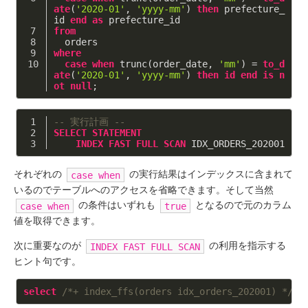
ate
(
'2020-01'
, 
'yyyy-mm'
) 
then
 prefecture_
id 
end
as
 prefecture_id
from
  orders
where
case
when
 trunc(order_date, 
'mm'
) = 
to_d
ate
(
'2020-01'
, 
'yyyy-mm'
) 
then
id
end
is
n
ot
null
;
-- 実行計画 --
SELECT
STATEMENT
INDEX
FAST
FULL
SCAN
 IDX_ORDERS_202001
それぞれの
の実行結果はインデックスに含まれて
case when
いるのでテーブルへのアクセスを省略できます。そして当然
の条件はいずれも
となるので元のカラム
case when
true
値を取得できます。
次に重要なのが
の利用を指示する
INDEX FAST FULL SCAN
ヒント句です。
select
/*+ index_ffs(orders idx_orders_202001) */