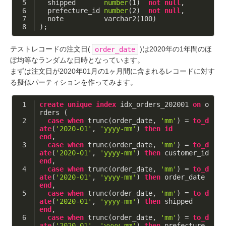
  shipped       
number
(
1
)  
not
null
,
  prefecture_id 
number
(
2
)  
not
null
,
  note          varchar2(
100
)
);
テストレコードの注文日(
)は2020年の1年間のほ
order_date
ぼ均等なランダムな日時となっています。
まずは注文日が2020年01月の1ヶ月間に含まれるレコードに対す
る擬似パーティションを作ってみます。
create
unique
index
 idx_orders_202001 
on
 o
rders (
case
when
 trunc(order_date, 
'mm'
) = 
to_d
ate
(
'2020-01'
, 
'yyyy-mm'
) 
then
id
end
,
case
when
 trunc(order_date, 
'mm'
) = 
to_d
ate
(
'2020-01'
, 
'yyyy-mm'
) 
then
 customer_id   
end
,
case
when
 trunc(order_date, 
'mm'
) = 
to_d
ate
(
'2020-01'
, 
'yyyy-mm'
) 
then
 order_date    
end
,
case
when
 trunc(order_date, 
'mm'
) = 
to_d
ate
(
'2020-01'
, 
'yyyy-mm'
) 
then
 shipped       
end
,
case
when
 trunc(order_date, 
'mm'
) = 
to_d
ate
(
'2020-01'
, 
'yyyy-mm'
) 
then
 prefecture_