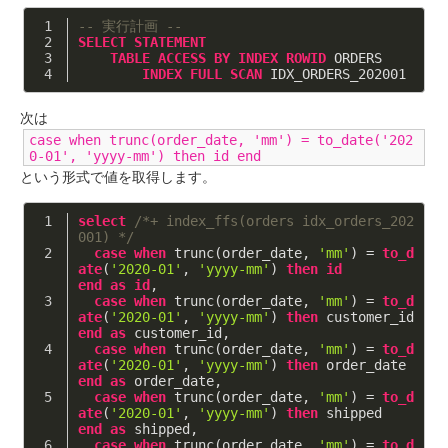
-- 実行計画 --
SELECT
STATEMENT
TABLE
ACCESS
BY
INDEX
ROWID
 ORDERS 
INDEX
FULL
SCAN
 IDX_ORDERS_202001
次は
case when trunc(order_date, 'mm') = to_date('202
0-01', 'yyyy-mm') then id end
という形式で値を取得します。
select
/*+ index_ffs(orders idx_orders_202
001) */
case
when
 trunc(order_date, 
'mm'
) = 
to_d
ate
(
'2020-01'
, 
'yyyy-mm'
) 
then
id
end
as
id
,
case
when
 trunc(order_date, 
'mm'
) = 
to_d
ate
(
'2020-01'
, 
'yyyy-mm'
) 
then
 customer_id   
end
as
 customer_id,
case
when
 trunc(order_date, 
'mm'
) = 
to_d
ate
(
'2020-01'
, 
'yyyy-mm'
) 
then
 order_date    
end
as
 order_date,
case
when
 trunc(order_date, 
'mm'
) = 
to_d
ate
(
'2020-01'
, 
'yyyy-mm'
) 
then
 shipped       
end
as
 shipped,
case
when
 trunc(order_date, 
'mm'
) = 
to_d