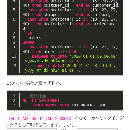
case
when
 prefecture_id 
in
 (
13
, 
23
, 
27
, 
40
) 
then
 customer_id   
end
as
 customer_id,
case
when
 prefecture_id 
in
 (
13
, 
23
, 
27
, 
40
) 
then
 shipped       
end
as
 shipped,
case
when
 prefecture_id 
in
 (
13
, 
23
, 
27
, 
40
) 
then
 prefecture_id 
end
as
 prefecture_i
d
from
  orders
where
case
when
 prefecture_id 
in
 (
13
, 
23
, 
27
, 
40
) 
then
 order_date 
end
between
to_date
(
'2020-01-01 00:00:00'
, 
'yyyy-mm-dd hh24:mi:ss'
)
and
to_date
(
'2020-01-31 23:59:59'
, 
'yyyy-mm-dd hh24:mi:ss'
);
このSQLの実行計画は以下です。
-- 実行計画 --
SELECT
STATEMENT
INDEX
RANGE
SCAN
 IDX_ORDERS_TNOF
がなく、カバリングインデ
TABLE ACCESS BY INDEX ROWID
ックスとして動作しています。しかし