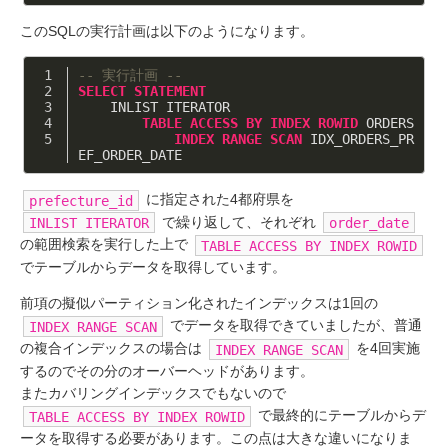
このSQLの実行計画は以下のようになります。
-- 実行計画 --
SELECT
STATEMENT
    INLIST ITERATOR
TABLE
ACCESS
BY
INDEX
ROWID
 ORDERS
INDEX
RANGE
SCAN
 IDX_ORDERS_PR
EF_ORDER_DATE
に指定された4都府県を
prefecture_id
で繰り返して、それぞれ
INLIST ITERATOR
order_date
の範囲検索を実行した上で
TABLE ACCESS BY INDEX ROWID
でテーブルからデータを取得しています。
前項の擬似パーティション化されたインデックスは1回の
でデータを取得できていましたが、普通
INDEX RANGE SCAN
の複合インデックスの場合は
を4回実施
INDEX RANGE SCAN
するのでその分のオーバーヘッドがあります。
またカバリングインデックスでもないので
で最終的にテーブルからデ
TABLE ACCESS BY INDEX ROWID
ータを取得する必要があります。この点は大きな違いになりま