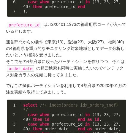
case
when
 prefecture_id 
in
 (
13
, 
23
, 
27
, 
40
) 
then
 prefecture_id 
end
);
はJISX0401:1973の都道府県コードが入って
prefecture_id
いるとします。
運営部門からの要件で東京(13)、愛知(23)、大阪(27)、福岡(40)
の4都府県を重点的なモニタリング対象地域としてデータ分析し
たいという相談を受けました。
そこでその4都府県に絞ったパーティションを作りつつ、今回は
の範囲検索も同時に実施したいのでインデック
order_date
ス対象カラムの先頭に持ってきました。
ではこの擬似パーティションを利用して4都府県の2020年01月の
注文実績を取得してみましょう。
select
/*+ index(orders idx_orders_tnof) 
*/
case
when
 prefecture_id 
in
 (
13
, 
23
, 
27
, 
40
) 
then
id
end
as
id
,
case
when
 prefecture_id 
in
 (
13
, 
23
, 
27
, 
40
) 
then
 order_date    
end
as
 order_date,