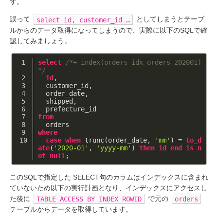
す。
誤って
としてしまうとテーブ
select id, customer_id …
ルからのデータ取得になってしまうので、実際に以下のSQLで確
認してみましょう。
select
/*+ index(orders idx_orders_202001) 
*/
id
,
  customer_id,
  order_date,
  shipped,
  prefecture_id
from
  orders
where
case
when
 trunc(order_date, 
'mm'
) = 
to_d
ate
(
'2020-01'
, 
'yyyy-mm'
) 
then
id
end
is
n
ot
null
;
このSQLで指定した SELECT句のカラムはインデックスに含まれ
ていないため以下の実行計画となり、インデックスにアクセスし
た後に
で元の
TABLE ACCESS BY INDEX ROWID
orders
テーブルからデータを取得しています。