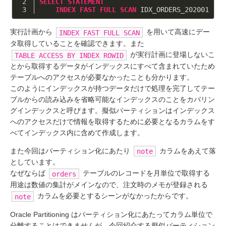
SELECT
STATEMENT
INDEX
FAST
FULL
SCAN
 IDX_ORDERS_202001
実行計画から
を用いて高速にデー
INDEX FAST FULL SCAN
タ取得していることを確認できます。また
が実行計画に登場しないこ
TABLE ACCESS BY INDEX ROWID
とから取得するデータがインデックスにすべて含まれていたため
テーブルへのアクセスが必要なかったことも分かります。
このようにインデックスが持つデータだけで処理を完了してテー
ブルからの読み込みを省略可能なインデックスのことをカバリン
グインデックスと呼びます。擬似パーティションはインデックス
へのアクセスだけで情報を取得するために必要となるカラムをす
べてインデックス内に含めて作成します。
また今回はパーティション化にあたり
カラムをあえて落
note
としています。
なぜならば
テーブルのレコードを月単位で取得する
orders
用途は数値の集計がメインなので、注文時のメモが登録される
カラムを必要とするシーンがなかったからです。
note
Oracle Partitioning はパーティション化にあたってカラム単位で
分離することはできませんが、今回紹介する擬似パーティション