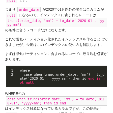
null
つまり
が2020年01月以外の場合は全カラムが
order_date
になるので、インデックスに含まれるレコードは
null
trunc(order_date, 'mm') = to_date('2020-01', 'yy
yy-mm')
の条件に合うレコードだけになります。
これで擬似パーティション化されたインデックスを作ることはで
きましたが、今度はこのインデックスの使い方を解説します。
まずは擬似パーティションに含まれるレコードに絞り込む必要が
あります。
where
  case when trunc(order_date, 'mm') = to_d
ate('2020-01', 'yyyy-mm') then id 
end
is
n
ot
null
WHERE句の
case when trunc(order_date, 'mm') = to_date('202
0-01', 'yyyy-mm') then id end
はインデックス対象になっているカラムですが、この結果が