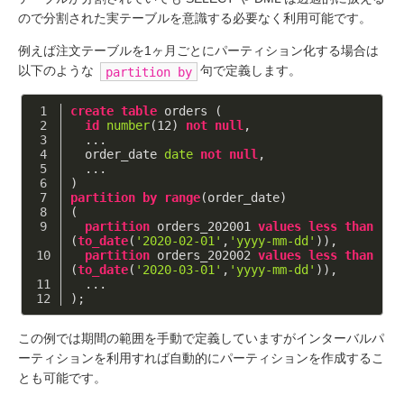
ので分割された実テーブルを意識する必要なく利用可能です。
例えば注文テーブルを1ヶ月ごとにパーティション化する場合は
以下のような
句で定義します。
partition by
create
table
 orders (
id
number
(
12
) 
not
null
,
  ...
  order_date 
date
not
null
,
  ...
)
partition
by
range
(order_date)
(
partition
 orders_202001 
values
less
than
(
to_date
(
'2020-02-01'
,
'yyyy-mm-dd'
)),
partition
 orders_202002 
values
less
than
(
to_date
(
'2020-03-01'
,
'yyyy-mm-dd'
)),
  ...
);
この例では期間の範囲を手動で定義していますがインターバルパ
ーティションを利用すれば自動的にパーティションを作成するこ
とも可能です。