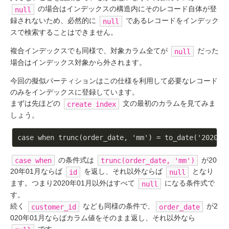
の場合はインデックスの構造内にそのレコード自体が登
null
録されないため、必然的に
であるレコードをインデック
null
スで検索することはできません。
複合インデックスでも同様で、対象カラム全てが
だった
null
場合はインデックス対象から外されます。
今回の擬似パーティションはこの仕様を利用して必要なレコード
のみをインデックスに登録しています。
まずは先ほどの
文の最初のカラムを見てみま
create index
しょう。
case when trunc(order_date, 'mm') = to_date('2020-0
の条件式は
が20
case when
trunc(order_date, 'mm')
20年01月ならば
を返し、それ以外ならば
となり
id
null
ます。つまり2020年01月以外はすべて
になる条件式で
null
す。
続く
なども同様の条件で、
が2
customer_id
order_date
020年01月ならばカラム値をそのまま返し、それ以外なら
です。