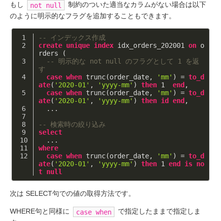
もし
制約のついた適当なカラムがない場合は以下
not null
のように明示的なフラグを追加することもできます。
-- インデックス作成
create
unique
index
 idx_orders_202001 
on
 o
rders (
-- 明示的な not null のフラグとして 1 を返
す
case
when
 trunc(order_date, 
'mm'
) = 
to_d
ate
(
'2020-01'
, 
'yyyy-mm'
) 
then
1
end
,
case
when
 trunc(order_date, 
'mm'
) = 
to_d
ate
(
'2020-01'
, 
'yyyy-mm'
) 
then
id
end
,
  ...
-- 検索時の絞り込み
select
  ...
where
case
when
 trunc(order_date, 
'mm'
) = 
to_d
ate
(
'2020-01'
, 
'yyyy-mm'
) 
then
1
end
is
no
t
null
次は SELECT句での値の取得方法です。
WHERE句と同様に
で指定したままで指定しま
case when