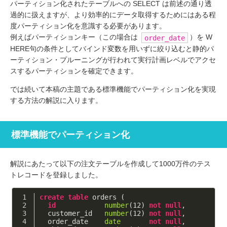
パーティション化されたテーブルへの SELECT は前述の通り透
過的に扱えますが、より効率的にデータ取得するためにはある程
度パーティション化を意識する必要があります。
例えばパーティションキー（この場合は
）を W
order_date
HERE句の条件としてバインド変数を用いずに絞り込むと静的パ
ーティション・プルーニングが行われて実行計画レベルでアクセ
スするパーティションを確定できます。
では続いて本稿の主題である標準機能でパーティション化を実現
する方法の解説に入ります。
標準機能でパーティション化
解説にあたって以下の注文テーブルを作成して1000万件のテス
トレコードを登録しました。
create
table
 orders (
id
number
(
12
) 
not
null
,
  customer_id   
number
(
12
) 
not
null
,
  order_date    
date
not
null
,