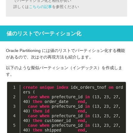
でパーティション化と相性が良い
詳しくは
こちらの記事
を参照ください
値のリストでパーティション化
Oracle Partitioning には値のリストでパーティション化する機能
があるので、次はその再現方法も紹介します。
以下のような擬似パーティション（インデックス）を作成しま
す。
create
unique
index
 idx_orders_tnof 
on
 ord
ers (
case
when
 prefecture_id 
in
 (
13
, 
23
, 
27
, 
40
) 
then
 order_date    
end
,
case
when
 prefecture_id 
in
 (
13
, 
23
, 
27
, 
40
) 
then
id
end
,
case
when
 prefecture_id 
in
 (
13
, 
23
, 
27
, 
40
) 
then
 customer_id   
end
,
case
when
 prefecture_id 
in
 (
13
, 
23
, 
27
, 
40
) 
then
 shipped       
end
,