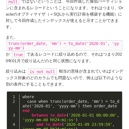
ではないということは、今回作成した擬似パーティショ
null
ンに含まれるレコードということになります。それはつまり、Or
acleのオプティマイザ（＝SQLから実行計画を構築する機能）に
対して今回作成したインデックスが使えると示すことができま
す。
また、
trunc(order_date, 'mm') = to_date('2020-01', 'yy
yy-mm')
が
であるレコードに絞り込めるので、それはつまり202
true
0年01月で絞り込んだのと同じ状態になります。
絞り込みは
相当の意味が含まれていればインデ
is not null
ックス対象のどのカラムでも問題ないので、例えば以下のような
別の条件にすることもできます。
where
  case when trunc(order_date, 'mm') = to_d
ate('2020-01', 'yyyy-mm') then order_date 
end
between
to_date
(
'2020-01-01 00:00:00'
, 
'yyyy-mm-dd hh24:mi:ss'
)
and
to_date
(
'2020-01-09 23:59:59'
, 
'yyyy-mm-dd hh24:mi:ss'
)