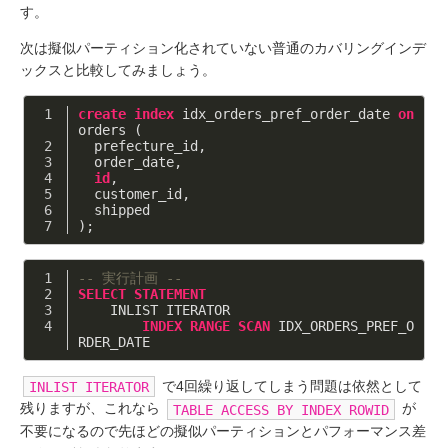
す。
次は擬似パーティション化されていない普通のカバリングインデ
ックスと比較してみましょう。
create
index
 idx_orders_pref_order_date 
on
orders (
  prefecture_id,
  order_date,
id
,
  customer_id,
  shipped
);
-- 実行計画 --
SELECT
STATEMENT
    INLIST ITERATOR
INDEX
RANGE
SCAN
 IDX_ORDERS_PREF_O
RDER_DATE
で4回繰り返してしまう問題は依然として
INLIST ITERATOR
残りますが、これなら
が
TABLE ACCESS BY INDEX ROWID
不要になるので先ほどの擬似パーティションとパフォーマンス差