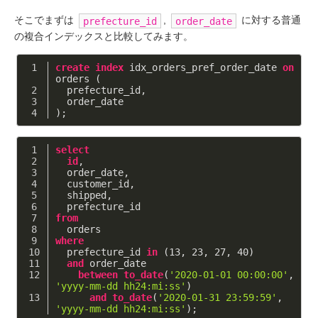
そこでまずは
,
に対する普通
prefecture_id
order_date
の複合インデックスと比較してみます。
create
index
 idx_orders_pref_order_date 
on
orders (
  prefecture_id,
  order_date
);
select
id
,
  order_date,
  customer_id,
  shipped,
  prefecture_id
from
  orders
where
  prefecture_id 
in
 (
13
, 
23
, 
27
, 
40
)
and
 order_date
between
to_date
(
'2020-01-01 00:00:00'
, 
'yyyy-mm-dd hh24:mi:ss'
)
and
to_date
(
'2020-01-31 23:59:59'
, 
'yyyy-mm-dd hh24:mi:ss'
);