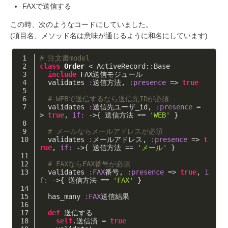
FAXで送信する
この時、次のようなコードにしていました。
(項目名、メソッド名は意味が通じるように和名にしています)
# 注文書model 
class
Order
 < ActiveRecord::Base
include
 FAX送信モジュール
  validates 
:
送信方法, 
:presence
 => 
true
# WEBで送信するなら送信先IDが必須 
  validates 
:
送信先ユーザ_id, 
:presence
 =
> 
true
, 
if:
 ->{ 送信方法 == 
'WEB'
 }
# メールならメールアドレスが必須 
  validates 
:
メールアドレス, 
:presence
 => 
t
rue
, 
if:
 ->{ 送信方法 == 
'メール'
 }
# FAXならFAX番号が必須 
  validates 
:FAX
番号, 
:presence
 => 
true
, 
i
f:
 ->{ 送信方法 == 
'FAX'
 }
  has_many 
:FAX
送信結果
def
 送信する
self
.送信済 = 
true