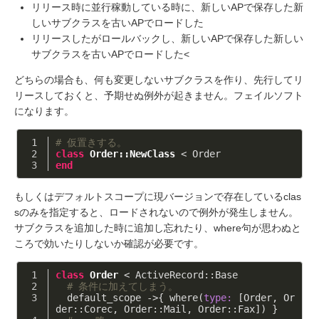
リリース時に並行稼動している時に、新しいAPで保存した新
しいサブクラスを古いAPでロードした
リリースしたがロールバックし、新しいAPで保存した新しい
サブクラスを古いAPでロードした<
どちらの場合も、何も変更しないサブクラスを作り、先行してリ
リースしておくと、予期せぬ例外が起きません。フェイルソフト
になります。
# 仮置きする。 
class
Order::NewClass
 < Order
end
もしくはデフォルトスコープに現バージョンで存在しているclas
sのみを指定すると、ロードされないので例外が発生しません。
サブクラスを追加した時に追加し忘れたり、where句が思わぬと
ころで効いたりしないか確認が必要です。
class
Order
 < ActiveRecord::Base
# 条件に加えてしまう。
  default_scope ->{ where(
type:
 [Order, Or
der::Corec, Order::Mail, Order::Fax]) }