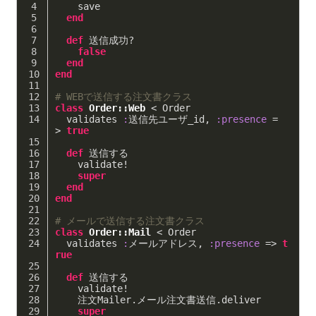
    save
end
def
 送信成功?
false
end
end
# WEBで送信する注文書クラス
class
Order::Web
 < Order
  validates 
:
送信先ユーザ_id, 
:presence
 =
> 
true
def
 送信する
    validate!
super
end
end
# メールで送信する注文書クラス
class
Order::Mail
 < Order
  validates 
:
メールアドレス, 
:presence
 => 
t
rue
def
 送信する
    validate!
    注文Mailer.メール注文書送信.deliver
super