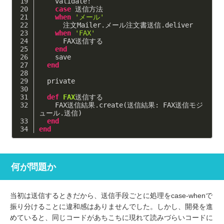
    validate!
case
 送信方法
when
'メール'
      注文Mailer.メール注文書送信.deliver
when
'FAX'
      FAX送信する
end
    save
end
  private
def
FAX
送信する
    FAX送信結果.create(送信結果: FAX送信モジ
ュール.送信)
end
end
何が問題か
当初は送信するときだから、送信手段ごとに処理をcase-whenで
振り分けることに違和感はありませんでした。しかし、開発を進
めていると、同じコードがあちこちに現れて読みづらいコードに