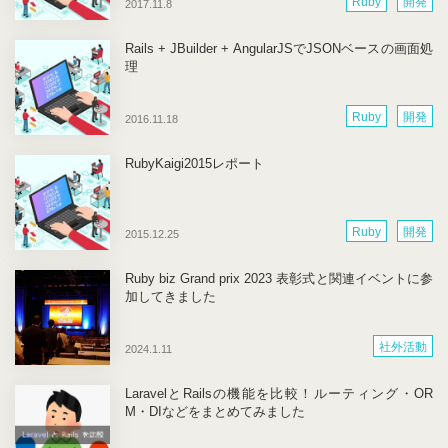
Ruby
開発
2017.11.8
Rails + JBuilder + AngularJSでJSONベースの画面処
理
Ruby
開発
2016.11.18
RubyKaigi2015レポート
Ruby
開発
2015.12.25
Ruby biz Grand prix 2023 表彰式と関連イベントに参
加してきました
社外活動
2024.1.11
LaravelとRailsの機能を比較！ルーティング・OR
M・DIなどをまとめてみました