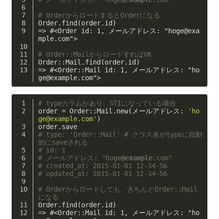
# OrderからロードするとOrderになる 
Order.find(order.id)
=> #<Order id: 1, メールアドレス: "hoge@exa
mple.com"> 
# Order::MailからロードすればOK 
Order::Mail.find(order.id)
=> #<Order::Mail id: 1, メールアドレス: "ho
ge@example.com"> 
# typeカラムがあり、STIになっている場合 
order = Order::Mail.new(メールアドレス: 
'ho
ge@example.com'
)
order.save
# type: 'Order::Mail' # クラス名がtypeに自動
的にsaveされる 
# id: 1 
# メールアドレス: "hoge
@example
.com" 
# created_at: 2015-01-01 12-34-56 
# updated_at: 2015-01-01 12-34-56 
# Orderからロードしても、きちんとOrder::Mail
になる 
Order.find(order.id)
=> #<Order::Mail id: 1, メールアドレス: "ho