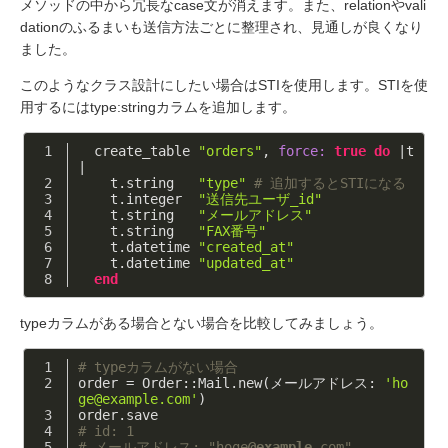
メソッドの中から冗長なcase文が消えます。また、relationやvali
dationのふるまいも送信方法ごとに整理され、見通しが良くなり
ました。
このようなクラス設計にしたい場合はSTIを使用します。STIを使
用するにはtype:stringカラムを追加します。
  create_table 
"orders"
, 
force:
true
do
|t
|
    t.string   
"type"
# 追加するとSTIになる 
    t.integer  
"送信先ユーザ_id"
    t.string   
"メールアドレス"
    t.string   
"FAX番号"
    t.datetime 
"created_at"
    t.datetime 
"updated_at"
end
typeカラムがある場合とない場合を比較してみましょう。
# typeカラムがない場合 
order = Order::Mail.new(メールアドレス: 
'ho
ge@example.com'
)
order.save
# id: 1 
# メールアドレス: "hoge
@example
.com" 