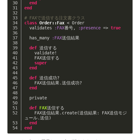
end
end
# FAXで送信する注文書クラス 
class
Order::Fax
 < Order
  validates 
:FAX
番号, 
:presence
 => 
true
  has_many 
:FAX
送信結果
def
 送信する
    validate!
    FAX送信する
super
end
def
 送信成功?
    FAX送信結果.送信成功?
end
  private
def
FAX
送信する
    FAX送信結果.create(送信結果: FAX送信モジ
ュール.送信)
end
end