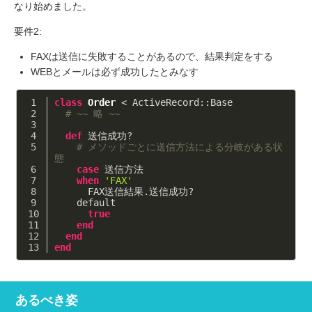
なり始めました。
要件2:
FAXは送信に失敗することがあるので、結果判定をする
WEBとメールは必ず成功したとみなす
class
Order
 < ActiveRecord::Base
# ~~ 略 ~~ 
def
 送信成功?
# メソッドごとに送信方法による分岐がある状
態 
case
 送信方法
when
'FAX'
      FAX送信結果.送信成功?
    default
true
end
end
end
あるべき姿