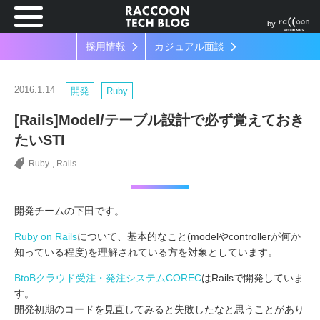
by
採用情報
カジュアル面談
2016.1.14
開発
Ruby
[Rails]Model/テーブル設計で必ず覚えておき
たいSTI
Ruby
Rails
開発チームの下田です。
Ruby on Rails
について、基本的なこと(modelやcontrollerが何か
知っている程度)を理解されている方を対象としています。
BtoBクラウド受注・発注システムCOREC
はRailsで開発していま
す。
開発初期のコードを見直してみると失敗したなと思うことがあり