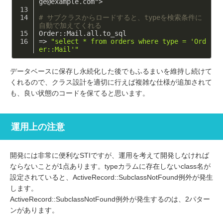
ge@example.com"> 
# サブクラスからロードすると、typeを検索条件に
自動で加えてくれる 
Order::Mail.all.to_sql
=> 
"select * from orders where type = 'Ord
er::Mail'"
データベースに保存し永続化した後でもふるまいを維持し続けて
くれるので、クラス設計を適切に行えば複雑な仕様が追加されて
も、良い状態のコードを保てると思います。
運用上の注意
開発には非常に便利なSTIですが、運用を考えて開発しなければ
ならないことが1点あります。typeカラムに存在しないclass名が
設定されていると、ActiveRecord::SubclassNotFound例外が発生
します。
ActiveRecord::SubclassNotFound例外が発生するのは、2パター
ンがあります。