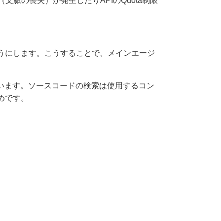
t（文脈の喪失）が発生したりAPIのQuota制限
うにします。こうすることで、メインエージ
ています。ソースコードの検索は使用するコン
めです。