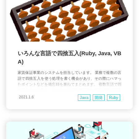
いろんな言語で四捨五入(Ruby, Java, VB
A)
家賃保証事業のシステムを担当しています。 業務で複数の言
語で四捨五入を使う処理を書く機会があり、その際にハマっ
たポイントなどを備忘録を兼ねてまとめます。 複数言語で四
捨五入とかを書くことになった経緯 業務的な背景 家賃保証事
業では、契約時に発生する「初回保証料」、保証期間が満了
2021.1.6
Java
開発
Ruby
し更新する時に発生する「更新料」が主な売り上げとなりま
す。 そして、「初回保証料」「更新料」は保証期間で按分し
て(金