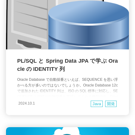
PL/SQL と Spring Data JPA で学ぶ Ora
cle の IDENTITY 列
Oracle Database で自動採番といえば、SEQUENCE を思い浮
かべる方が多いのではないでしょうか。Oracle Database 12c
で追加された IDENTITY 列は、ISO の SQL 標準に対応し、SE
QUENCE と同様に自動採番を実現してくれる機能です。Orac
le Database 23ai がリリースされた現在、IDENTITY 列は各種
2024.10.1
Java
開発
ツールやライブラリなどで