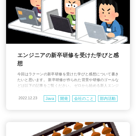
エンジニアの新卒研修を受けた学びと感
想
今回はラクーンの新卒研修を受けた学びと感想について書き
たいと思います。 新卒研修が作られた背景や研修のゴールな
どは以下の記事をご覧ください。 ゼロから始める新人エンジ
ニア研修 入社のきっかけ ラクーンへの入社を決断した1番の
理由は、人が良かったからです。 ラクーンを知ったきっかけ
2022.12.23
Java
開発
会社のこと
部内活動
はエンジニア限定の逆求人イベントでした。 スライドを使っ
研修
書籍
その他
て自己紹介し、お笑い鑑賞が趣味でおすすめのお笑い芸人さ
ん