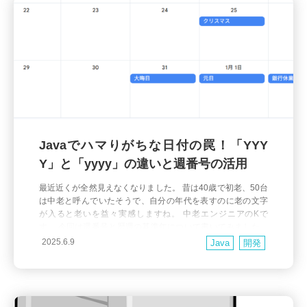
Javaでハマりがちな日付の罠！「YYY
Y」と「yyyy」の違いと週番号の活用
最近近くが全然見えなくなりました。 昔は40歳で初老、50台
は中老と呼んでいたそうで、自分の年代を表すのに老の文字
が入ると老いを益々実感しますね。 中老エンジニアのKで
す。 今回は週番号と暦週の基準年について書いてみました。
年末に遭遇しがちな日付のバグ、それはなぜ起こる？ 「帳票
2025.6.9
Java
開発
の日付がおかしいんだけど？」といった問い合わせを頂いた
ことがある方も少なくないと思いますが、Javaのシステムで
年