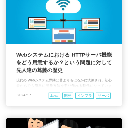
Webシステムにおける HTTPサーバ機能
をどう用意するか？という問題に対して
先人達の葛藤の歴史
現代の Webシステム界隈は昔よりもはるかに洗練され、初心
者からでも簡単に開発方法を学び作れる時代になっていま
す。その反面で例えば Python なら WSGI や gunicorn、Waitr
2024.5.7
Java
開発
インフラ
サーバ
ess、uWSGI などが何のために存在しているのかが分かりに
くいと思ったことはありませんか？Ruby の Rack、unicorn、
ウェブ
ネットワーク
golang
puma だったり FastCGI など、いずれも Webシステムの構成
Node.js
PHP
Ruby