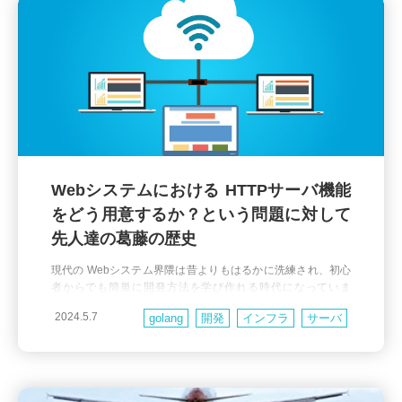
Webシステムにおける HTTPサーバ機能
をどう用意するか？という問題に対して
先人達の葛藤の歴史
現代の Webシステム界隈は昔よりもはるかに洗練され、初心
者からでも簡単に開発方法を学び作れる時代になっていま
す。その反面で例えば Python なら WSGI や gunicorn、Waitr
2024.5.7
golang
開発
インフラ
サーバ
ess、uWSGI などが何のために存在しているのかが分かりに
くいと思ったことはありませんか？Ruby の Rack、unicorn、
ウェブ
ネットワーク
Java
Node.js
puma だったり FastCGI など、いずれも Webシステムの構成
PHP
Ruby