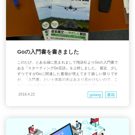
Goの入門書を書きました
このたび、とある縁に恵まれまして翔泳社よりGoの入門書で
ある『スターティングGo言語』を上梓しました。 最近、少し
ずつですがGoに関連した書籍が増えてきて嬉しい限りです
が、「入門書」という体裁の本はあまり見かけないので、こ
れからGoを学びたいというプログラマの方に手にとってもら
えると嬉しいですね。2016年初頭にリリースされた最新のGo
2016.4.22
golang
書籍
1.6に対応しているところがポイントでしょうか。 ま