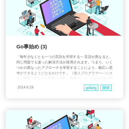
Go事始め (3)
「毎年少なくとも一つの言語を学習する― 言語が異なると、
同じ問題でも違った解決方法が採用されます。つまり、いく
つかの異なったアプローチを学習することにより、幅広い思
考ができるようになるわけです」 （達人プログラマー―シス
テム開発の職人から名匠への道） 怠惰により「Language of t
he Year」といったペースは果たせていませんが、それでも複
2014.6.19
golang
開発
数の言語を学ぶ効力はそれなりに知っているつもり