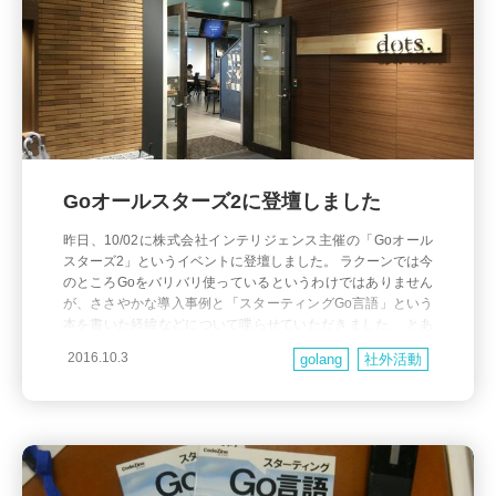
Goオールスターズ2に登壇しました
昨日、10/02に株式会社インテリジェンス主催の「Goオール
スターズ2」というイベントに登壇しました。 ラクーンでは今
のところGoをバリバリ使っているというわけではありません
が、ささやかな導入事例と「スターティングGo言語」という
本を書いた経緯などについて喋らせていただきました。 とあ
るBtoB企業でGoを使ってみた話 from Aiga Matsuo また、登壇
2016.10.3
golang
社外活動
者5人の