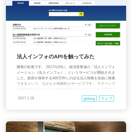
法人インフォのAPIを触ってみた
開発の松尾です。 2017/1/19に、経済産業省の「法人インフォ
メーション（法人インフォ）」というサービスが開始されま
した。政府が保有する400万件にのぼる法人情報を自由に検索
できるという、なかなか画期的なサービスです。 ラクーンで
はB2B向けのサービスを複数展開していることもあり数多く
の企業情報を取り扱います、政府によって一元化された企業
2017.1.19
golang
ウェブ
情報に自由にアクセスできるというのは、ラク