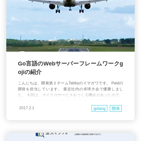
Go言語のWebサーバーフレームワークg
ojiの紹介
こんにちは、開発第２チームTabbyのイマガワです。 Paidの
開発を担当しています。 最近社内の卓球大会で優勝しまし
た。 今回は、マイクロサービスをつくる機会があったので、
それについて書きたいと思います。 社内にGo言語の本を書い
たエンジニアがいまして、本が出版されたばかりだったのでG
2017.2.1
golang
開発
o言語で実装してみました。 Go言語の基本的なことは、そち
らの本がおすすめです。 net/httpパッケ