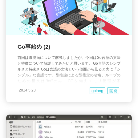
Go事始め (2)
前回は環境面について解説しましたが、今回はGo言語の文法
と特徴について解説してみたいと思います。 Go言語のシンプ
ルさと特殊さ Goは言語の文法という側面から見ると実に「シ
ンプル」な言語です。型推論による型指定の省略、ループの
ための構文は"for"のみ、GCを備えメモリ管理が不
要・・・・・・などなどプログラムを最低限のコード量で記
2014.5.23
golang
開発
述できるように設計されています。 また、一方でGoは他言語
経験者