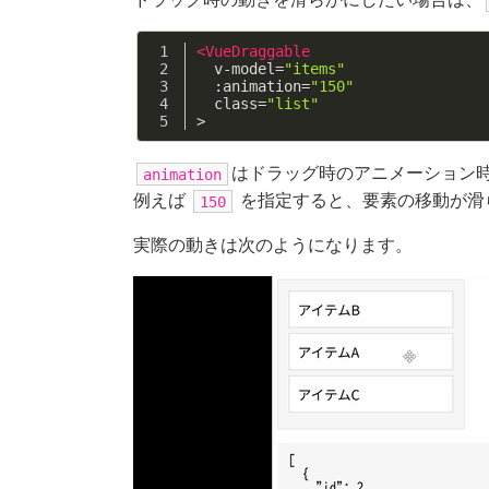
<
VueDraggable
v-model
=
"items"
:animation
=
"150"
class
=
"list"
>
はドラッグ時のアニメーション
animation
例えば
を指定すると、要素の移動が滑
150
実際の動きは次のようになります。