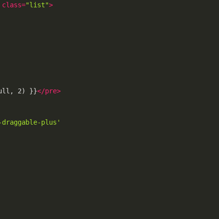
class
=
"list"
>
ull, 2) }}
</
pre
>
-draggable-plus'