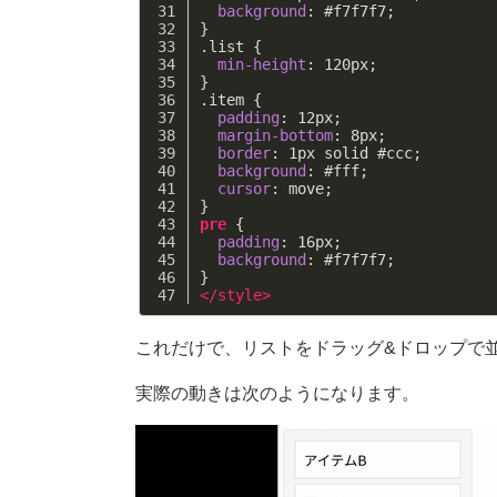
background
: 
#f7f7f7
;
}
.list
 {
min-height
: 
120px
;
}
.item
 {
padding
: 
12px
;
margin-bottom
: 
8px
;
border
: 
1px
 solid 
#ccc
;
background
: 
#fff
;
cursor
: move;
}
pre
 {
padding
: 
16px
;
background
: 
#f7f7f7
;
}
</
style
>
これだけで、リストをドラッグ&ドロップで
実際の動きは次のようになります。