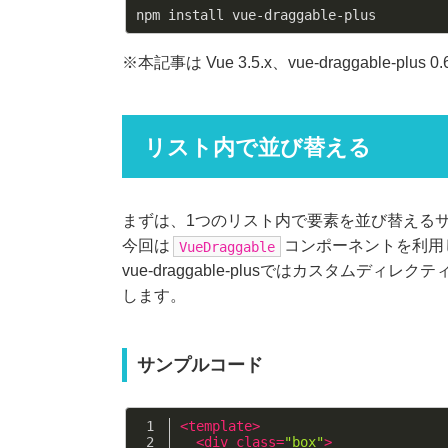
※本記事は Vue 3.5.x、vue-draggable-p
リスト内で並び替える
まずは、1つのリスト内で要素を並び替える
今回は
コンポーネントを利用
VueDraggable
vue-draggable-plusではカスタムディレク
します。
サンプルコード
<
template
>
<
div
class
=
"box"
>