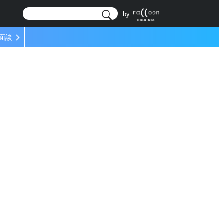
リ
by
面談