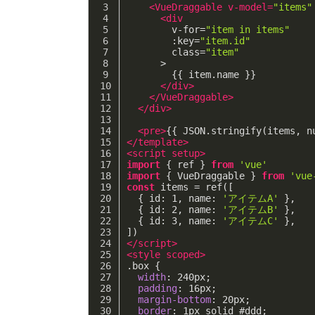
<
VueDraggable
v-model
=
"items"
<
div
v-for
=
"item in items"
:key
=
"item.id"
class
=
"item"
      >
        {{ item.name }}
</
div
>
</
VueDraggable
>
</
div
>
<
pre
>
{{ JSON.stringify(items, n
</
template
>
<
script
setup
>
import
 { ref } 
from
'vue'
import
 { VueDraggable } 
from
'vue
const
 items = ref([
  { 
id
: 
1
, 
name
: 
'アイテムA'
 },
  { 
id
: 
2
, 
name
: 
'アイテムB'
 },
  { 
id
: 
3
, 
name
: 
'アイテムC'
 },
])
</
script
>
<
style
scoped
>
.box
 {
width
: 
240px
;
padding
: 
16px
;
margin-bottom
: 
20px
;
border
: 
1px
 solid 
#ddd
;