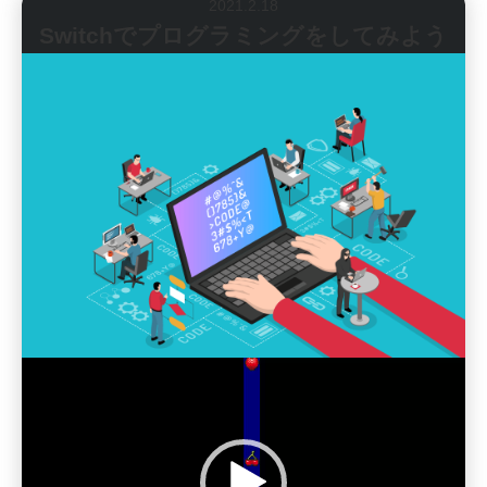
投
2021.2.18
稿
Switchでプログラミングをしてみよう
日:
動
画
プ
レ
ー