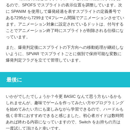
るので、SPOFS でスプライトの表示位置を調整しています。次
に SPANIM を使用して爆発経過を表すスプライトの定義番号で
ある7295から7299まで4フレーム間隔でアニメーションさせてい
ます。アニメーション対象に設定されているドットは、付与する
ことでアニメーション終了時にスプライトが削除される仕様にな
っています。
また、爆発判定後にスプライトの下方向への移動処理が継続しな
いように、SPVAR でスプライトごとに個別で保持可能な変数に
爆発判定フラグを立てて管理しています。
最後に
いかがでしたでしょうか？今更 BASIC なんて思う方もいるかも
しれませんが、趣味でゲームを作ってみたい方やプログラミング
を始めてみたい方にも楽しみながら学習できるので、ハードルも
低く非常におすすめできると感じました。初心者ガイドは数時間
あれば終わる内容になっていますので、Switch をお持ちの方は
一度試して頂けると幸いです。