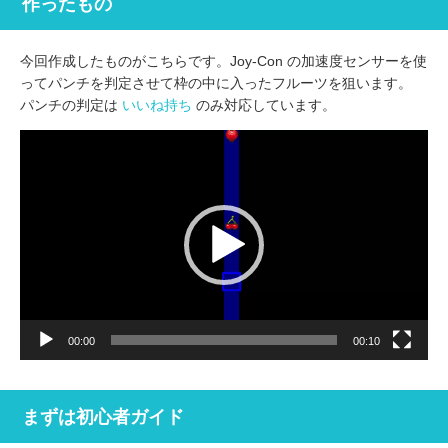
作ったもの
今回作成したものがこちらです。Joy-Con の加速度センサーを使
ってパンチを判定させて枠の中に入ったフルーツを狙います。
パンチの判定は
いいね持ち
のみ対応しています。
動
画
プ
レ
ー
ヤ
ー
00:00
00:10
まずは初心者ガイド