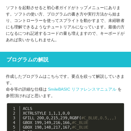
ソフトを起動させると初心者ガイドがトップメニューにありま
す。ソフトの使い方、プログラムの書き方や実行方法から始ま
り、コントローラーを使ってスプライトを動かすまで、未経験者
にも理解できるようなチュートリアルになっています。最後の方
になるにつれ記述するコードの量も増えますので、キーボードが
あれば良いかもしれません。
プログラムの解説
作成したプログラムはこちらです。要点を絞って解説していきま
す。
命令等の詳細な仕様は
SmileBASIC リファレンスマニュアル
を
参照頂ければと思います。
ACLS
XCTRLSTYLE 
1
,
1
,
1
,
0
,
0
GFILL 
200
,
0
,
215
,
239
,RGBF(
#C_BLUE,
0.5
,,,)
GBOX 
199
,
149
,
216
,
166
,
#C_BLUE
GBOX 
198
,
148
,
217
,
167
,
#C_BLUE