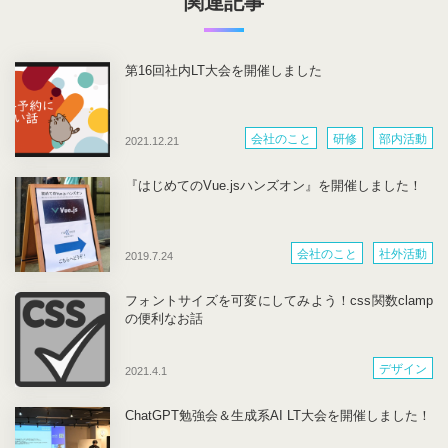
関連記事
第16回社内LT大会を開催しました
会社のこと
研修
部内活動
2021.12.21
『はじめてのVue.jsハンズオン』を開催しました！
会社のこと
社外活動
2019.7.24
フォントサイズを可変にしてみよう！css関数clamp
の便利なお話
デザイン
2021.4.1
ChatGPT勉強会＆生成系AI LT大会を開催しました！