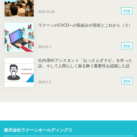
研修
2023.11.28
ラクーンのCI/CDへの取組みの現状とこれから（２）
開発
2013.5.7
社内用AIアシスタント「おっさんずナビ」を作った
話、そして人間らしく振る舞う重要性を認識した話
開発
2024.7.1
株式会社ラクーンホールディングス