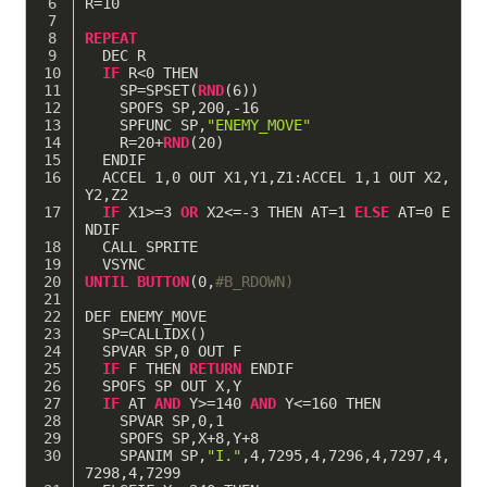
R=
10
REPEAT
  DEC R
IF
 R<
0
 THEN
    SP=SPSET(
RND
(
6
))
    SPOFS SP,
200
,
-16
    SPFUNC SP,
"ENEMY_MOVE"
    R=
20
+
RND
(
20
)
  ENDIF
  ACCEL 
1
,
0
 OUT X1,Y1,Z1:ACCEL 
1
,
1
 OUT X2,
Y2,Z2
IF
 X1>=
3
OR
 X2<=
-3
 THEN AT=
1
ELSE
 AT=
0
 E
NDIF
  CALL SPRITE
  VSYNC
UNTIL
BUTTON
(
0
,
#B_RDOWN)
DEF ENEMY_MOVE
  SP=CALLIDX()
  SPVAR SP,
0
 OUT F
IF
 F THEN 
RETURN
 ENDIF
  SPOFS SP OUT X,Y
IF
 AT 
AND
 Y>=
140
AND
 Y<=
160
 THEN
    SPVAR SP,
0
,
1
    SPOFS SP,X+
8
,Y+
8
    SPANIM SP,
"I."
,
4
,
7295
,
4
,
7296
,
4
,
7297
,
4
,
7298
,
4
,
7299