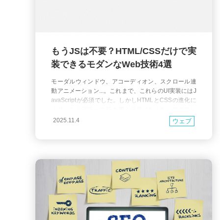
もうJSは不要？HTML/CSSだけで実
装できるモダンなWeb技術4選
モーダルウィンドウ、アコーディオン、スクロール連
動アニメーション...。これまで、これらのUI実装にはJ
avaScriptが必須でした。しかしHTMLとCSSの進化に
より、もう頑張ってJSを書く必要はなくなってきてい
るかもしれません。 今回は、そんな JavaScriptを使わ
2025.11.4
ウェブ
ずにHTMLとCSSだけで実装できるようになったモダ
ンなWeb技術 を4つご紹介します。 これらの技術は、
コードをシンプ