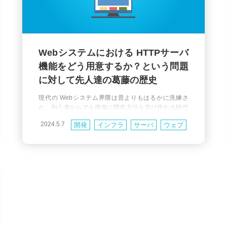
Webシステムにおける HTTPサーバ
機能をどう用意するか？という問題
に対して先人達の葛藤の歴史
現代の Webシステム界隈は昔よりもはるかに洗練さ
れ、初心者からでも簡単に開発方法を学び作れる時代
になっています。その反面で例えば Python なら WSGI
2024.5.7
開発
インフラ
サーバ
ウェブ
や gunicorn、Waitress、uWSGI などが何のために存在
しているのかが分かりにくいと思ったことはありませ
ネットワーク
golang
Java
んか？Ruby の Rack、unicorn、puma だったり FastC
GI など、いずれも Webシステムの構成
Node.js
PHP
Ruby