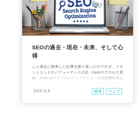
SEOの過去・現在・未来、そして心
得
ふと過去に執筆した記事を振り返ったのですが、フロ
ントエンドのパフォーマンスの話・bashのプロセス置
換・Androidアプリのパフォーマンス・DoS攻撃対策な
どなど、記事の方向性が毎回バラバラすぎて自分は何
の専門なんだろう？と疑問に思えてきました。 まあそ
2019.11.8
開発
ウェブ
れは気にしないとして、今回もご多分に漏れず今まで
の記事とは全く異なる領域の話です。 話のベースはSE
Oについてですが、 心得 とか 考え方