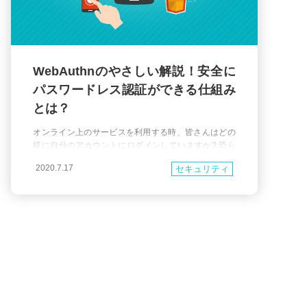
WebAuthnのやさしい解説！安全に
パスワードレス認証ができる仕組み
とは？
オンライン上のサービスを利用する時、皆さんはどの
様に自分のアカウントにログインしていますか? 恐ら
く多くの場合、IDとパスワードでログインしているこ
2020.7.17
セキュリティ
とが多いのではないかと思います。 パスワードの流出
による個人情報の漏洩などの被害は後を絶ちません。
今回紹介するWebAuthn(Web Authentication API) は、
Web上でのより安全な認証可能にしてくれます。 この
記事では、We