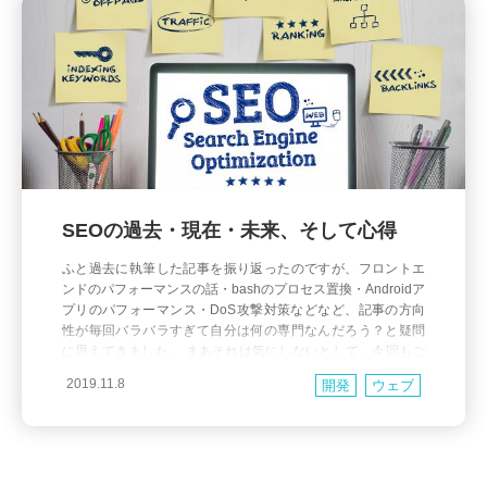
SEOの過去・現在・未来、そして心得
ふと過去に執筆した記事を振り返ったのですが、フロントエ
ンドのパフォーマンスの話・bashのプロセス置換・Androidア
プリのパフォーマンス・DoS攻撃対策などなど、記事の方向
性が毎回バラバラすぎて自分は何の専門なんだろう？と疑問
に思えてきました。 まあそれは気にしないとして、今回もご
多分に漏れず今までの記事とは全く異なる領域の話です。 話
2019.11.8
開発
ウェブ
のベースはSEOについてですが、 心得 とか 考え方