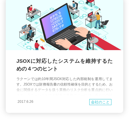
JSOXに対応したシステムを維持するた
めの４つのヒント
ラクーンでは約10年間JSOX対応した内部統制を運用してま
す。JSOXでは財務報告書の信頼性確保を目的とするため、お
金に関係するデータを扱う業務のリスク分析を重点的に行い
ます。ラクーンにおける対象の業務フローには、多くの自社
開発のシステムが含まれるため、必然的に我々技術戦略部はJ
2017.6.26
会社のこと
SOX対応を意識したシステム開発を行っています。また、技
術戦略部から私を含めた数名が内部統制チームへ参画してリ
スク分析や