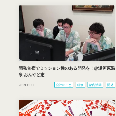
開発合宿でミッション性のある開発を！@湯河原温
泉 おんやど恵
会社のこと
研修
部内活動
開発
2019.11.11