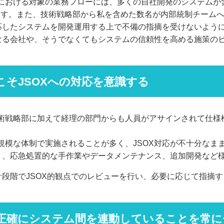
における対象の業務フローには、多くの自社開発のシステムが
ます。また、技術戦略部から私を含めた数名が内部統制チーム
対応したシステムを開発運用する上で不備の指摘を受けないよう
となる会社や、そうでなくてもシステムの信頼性を高める施策の
そJSOXへの対応を意識する
術戦略部に加えて経理の部門からも人員がアサインされて仕様検
規模な体制で実施されることが多く、JSOX対応が不十分なま
なり、応急処置的な手作業やデータメンテナンス、追加開発など
計段階でJSOX的観点でのレビューを行い、必要に応じて指摘
正確にシステム間を連動していることを常に