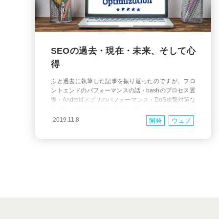
SEOの過去・現在・未来、そして心
得
ふと過去に執筆した記事を振り返ったのですが、フロ
ントエンドのパフォーマンスの話・bashのプロセス置
換・Androidアプリのパフォーマンス・DoS攻撃対策な
どなど、記事の方向性が毎回バラバラすぎて自分は何
の専門なんだろう？と疑問に思えてきました。 まあそ
2019.11.8
開発
ウェブ
れは気にしないとして、今回もご多分に漏れず今まで
の記事とは全く異なる領域の話です。 話のベースはSE
Oについてですが、 心得 とか 考え方