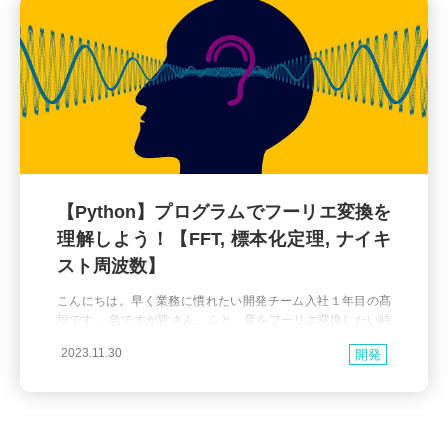
【Python】プログラムでフーリエ変換を
理解しよう！【FFT, 標本化定理, ナイキ
スト周波数】
こんにちは。早く業務に慣れたい開発チーム入社１年目の髙
垣です。 急ですが皆さん。ふと、音をフーリエ変換したい時
ってありませんか？ ありますよね。 でも、「フーリエ変換っ
2023.11.30
開発
て学校で計算式で習ったけど、結局は何をしているんだ？」
となることありませんか？ そこで今回は計算式なんてほっと
いて、Pythonを使ってフーリエ変換が何をやっているのか体
験してみましょう！ 環境構築 下記リポジトリをクロ