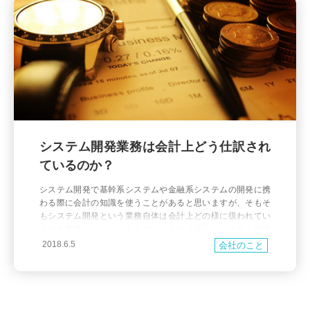
システム開発業務は会計上どう仕訳され
ているのか？
システム開発で基幹系システムや金融系システムの開発に携
わる際に会計の知識を使うことがあると思いますが、そもそ
もシステム開発という業務自体は会計上どの様に扱われてい
るのか意識したことはあるでしょうか？今回はシステム開発
業務そのものが、どう仕分けされるのかをまとめてみたいと
2018.6.5
会社のこと
思います。 なお、ここで書いている内容は私が以前所属して
いた会社などの情報を元にしたざっくりしたもので、複雑な
会計仕訳を正確