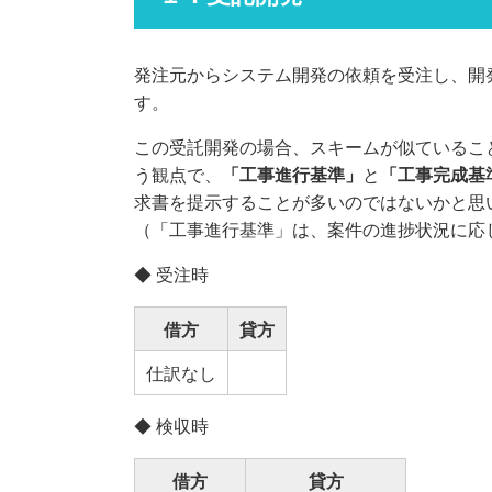
発注元からシステム開発の依頼を受注し、開
す。
この受託開発の場合、スキームが似ているこ
う観点で、
「工事進行基準」
と
「工事完成基
求書を提示することが多いのではないかと思
（「工事進行基準」は、案件の進捗状況に応
◆ 受注時
借方
貸方
仕訳なし
◆ 検収時
借方
貸方