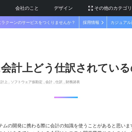
ラ
会社のこと
デザイン
その他のカテゴ
にラクーンのサービスをつくりませんか？
採用情報
カジュアル
は会計上どう仕訳されている
産計上
ソフトウェア仮勘定
会計
仕訳
財務諸表
テムの開発に携わる際に会計の知識を使うことがあると思いま