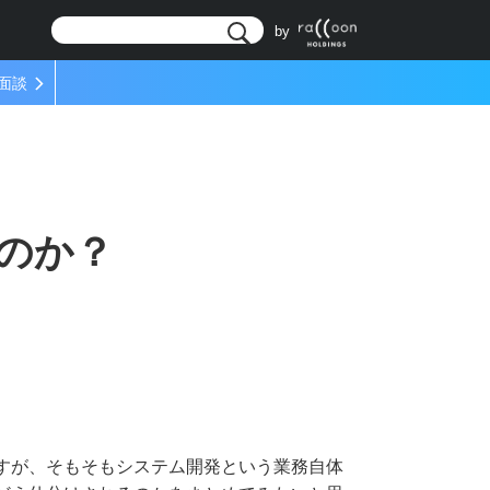
リ
by
面談
のか？
すが、そもそもシステム開発という業務自体