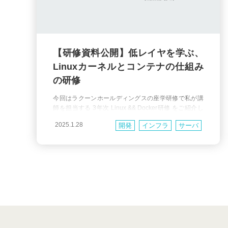
【研修資料公開】低レイヤを学ぶ、
Linuxカーネルとコンテナの仕組み
の研修
今回はラクーンホールディングスの座学研修で私が講
師を担当する 3年次 Linux && Docker研修 をご紹介し
ます。当社は教育制度に力をいれており、入社直後に5
2025.1.28
開発
インフラ
サーバ
~6ヶ月間の研修があります。そしてさらに n年次研修
という枠組みで2年次、3年次、4年次と定期的に研修
ネットワーク
研修
Linux
を実施して、経験を積んだ各ステージに必要な知識・
スキルを補完しています。 3年次 Linux &&