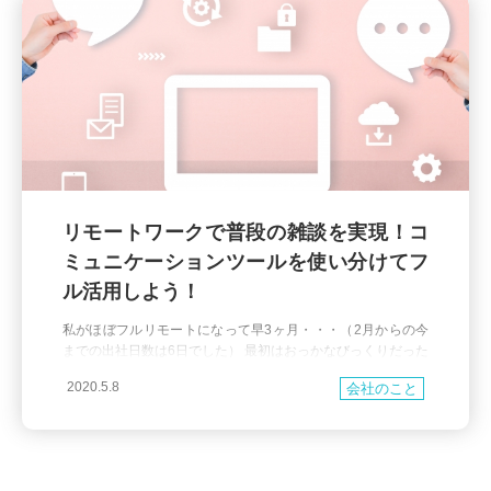
リモートワークで普段の雑談を実現！コ
ミュニケーションツールを使い分けてフ
ル活用しよう！
私がほぼフルリモートになって早3ヶ月・・・（2月からの今
までの出社日数は6日でした） 最初はおっかなびっくりだった
リモートでのコミュニケーションですが、、 ラクーンがリモ
2020.5.8
会社のこと
ート推奨になったのが1月27日からで、相当早い段階だったと
いうこともあり どんどんリモートでコミュニケーションを行
うナレッジが成熟してきました。 最近では勉強会や飲み会も
オンラインにて滞りなくできています！ とはいえ非常事態宣
言