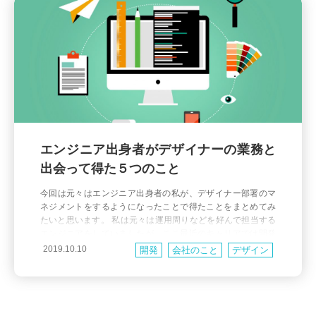
エンジニア出身者がデザイナーの業務と
出会って得た５つのこと
今回は元々はエンジニア出身者の私が、デザイナー部署のマ
ネジメントをするようになったことで得たことをまとめてみ
たいと思います。 私は元々は運用周りなどを好んで担当する
エンジニアをしていましたが、ここ最近のキャリアでは開発
チームのマネージャ、いわゆるVPoE的な役割を担当してきま
2019.10.10
開発
会社のこと
デザイン
した。ところがちょっとした大人の事情から２年程前よりデ
ザインチームのマネジメントも担うことになりました。私は
デザインという