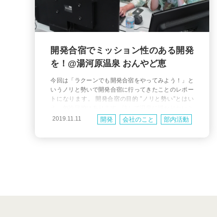
開発合宿でミッション性のある開発
を！@湯河原温泉 おんやど恵
今回は「ラクーンでも開発合宿をやってみよう！」と
いうノリと勢いで開発合宿に行ってきたことのレポー
トになります。 開発合宿の目的 ”ノリと勢い”とはい
え、勿論目的はあります。決して温泉に浸かりたいと
か、美味しいものが食べたいとか、たまには旅行した
2019.11.11
開発
会社のこと
部内活動
いよねとかそんなことだけ思ってるわけではありませ
研修
ん！ 1. いつもと違う環境で思う存分目的の開発に打ち
込む 弊社はサービスの保守をしつつ新規機能や新