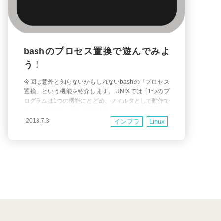
bashのプロセス置換で遊んでみよ
う！
今回は意外と知らないかもしれないbashの「プロセス
置換」という機能を紹介します。 UNIXでは「1つのプ
ログラムは1つの機能にとどめ、フィルタとして動作で
きるようにせよ」という設計思想があります。 その言
葉の通り、大抵のコマンドはパイプでつないでフィル
2018.7.3
インフラ
Linux
タのように動作可能ですが、必ずしも理想的に設計さ
れていない、もしくは仕様上できないコマンドもあり
ます。 例えば、よく使う diff コマンドが