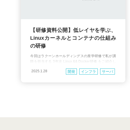
【研修資料公開】低レイヤを学ぶ、
Linuxカーネルとコンテナの仕組み
の研修
今回はラクーンホールディングスの座学研修で私が講
師を担当する 3年次 Linux && Docker研修 をご紹介し
ます。当社は教育制度に力をいれており、入社直後に5
2025.1.28
開発
インフラ
サーバ
~6ヶ月間の研修があります。そしてさらに n年次研修
という枠組みで2年次、3年次、4年次と定期的に研修
ネットワーク
研修
Linux
を実施して、経験を積んだ各ステージに必要な知識・
スキルを補完しています。 3年次 Linux &&