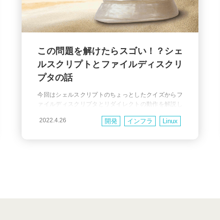
この問題を解けたらスゴい！？シェ
ルスクリプトとファイルディスクリ
プタの話
今回はシェルスクリプトのちょっとしたクイズからフ
ァイルディスクリプタとリダイレクトの動作を解説し
ます。 早速ですがこのシェルスクリプトの問題を解け
2022.4.26
開発
インフラ
Linux
ますか？ 問: bashで以下のシェルスクリプトを実行し
た場合に表示される文字列はどれか？ ※ echo の -n は
改行を出力しないオプション ( echo -n "A" > /dev/null e
cho -n "B" 2>&